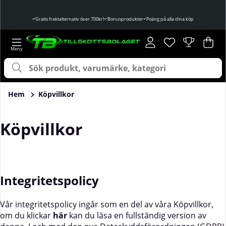
Gratis fraktalternativ över 700kr!
Bonusprodukter
Poäng på alla dina köp
Önskelista
Antal i önskelist
.
Var
Ant
.
Hem
Köpvillkor
Köpvillkor
Integritetspolicy
Vår integritetspolicy ingår som en del av våra Köpvillkor,
om du klickar
här
kan du läsa en fullständig version av