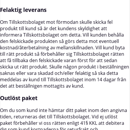
Felaktig leverans
Om Tillskottsbolaget mot förmodan skulle skicka fel
produkt till kund så är det kundens skyldighet att
informera Tillskottsbolaget om detta. Vill kunden behålla
den felskickade produkten så görs detta mot eventuell
kostnad/återbetalning av mellanskillnaden. Vill kund byta
till rätt produkt så förbehåller sig Tillskottsbolaget rätten
att få tillbaka den felskickade varan först för att sedan
skicka ut rätt produkt. Skulle någon produkt i beställningen
saknas eller vara skadad och/eller felaktig så ska detta
meddelas av kund till Tillskottsbolaget inom 14 dagar från
det att beställnigen mottagits av kund.
Outlöst paket
Om du som kund inte hämtar ditt paket inom den angivna
tiden, returneras det till Tillskottsbolaget. Vid ej utlöst
paket förbehåller vi oss rätten enligt 41§ KKL att debitera
dig som kund kostnaderna för returfrakt och