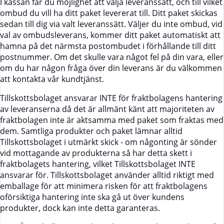
I kassan får du möjlighet att välja leveranssätt, och till vilket
ombud du vill ha ditt paket levererat till. Ditt paket skickas
sedan till dig via valt leveranssätt. Väljer du inte ombud, vid
val av ombudsleverans, kommer ditt paket automatiskt att
hamna på det närmsta postombudet i förhållande till ditt
postnummer. Om det skulle vara något fel på din vara, eller
om du har någon fråga över din leverans är du välkommen
att kontakta vår kundtjänst.
Tillskottsbolaget ansvarar INTE för fraktbolagens hantering
av leveranserna då det är allmänt känt att majoriteten av
fraktbolagen inte är aktsamma med paket som fraktas med
dem. Samtliga produkter och paket lämnar alltid
Tillskottsbolaget i utmärkt skick - om någonting är sönder
vid mottagande av produkterna så har detta skett i
fraktbolagets hantering, vilket Tillskottsbolaget INTE
ansvarar för. Tillskottsbolaget använder alltid riktigt med
emballage för att minimera risken för att fraktbolagens
oförsiktiga hantering inte ska gå ut över kundens
produkter, dock kan inte detta garanteras.