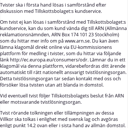
Tvister ska i första hand lösas i samförstånd efter
diskussion med Tillskottsbolaget:s kundservice.
Om tvist ej kan lösas i samförstånd med Tillskottsbolaget:s
kundservice, kan du som kund vända dig till ARN (Allmänna
reklamationsnämnden, ARN Box 174 101 23 Stockholm)
som du hittar mer info om på
www.arn.se
. Du kan även
lämna klagomål direkt online via EU-kommissionens
plattform för medling i tvister, som du hittar via följande
länk
http://ec.europa.eu/consumers/odr
. Lämnar du in ett
klagomål via denna plattform, vidarebefordras ditt ärende
automatiskt till rätt nationellt ansvarigt tvistlösningsorgan.
Detta tvistlösningsorgan tar sedan kontakt med oss och
försöker lösa tvisten utan att blanda in domstol.
Vid eventuell tvist följer Tillskottsbolagets beslut från ARN
eller motsvarande tvistlösningsorgan.
Tvist rörande tolkningen eller tillämpningen av dessa
Villkor ska tolkas i enlighet med svensk lag och avgöras
enligt punkt 14.2 ovan eller i sista hand av allmän domstol.