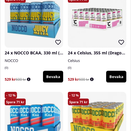
24 x NOCCO BCAA, 330 ml (Juicy Melba)
24 x Celsius, 355 ml (Dragon Fruit)
NOCCO
Celsius
0
0
Bevaka
Bevaka
529 kr
529 kr
600 kr
600 kr
12
12
71
71