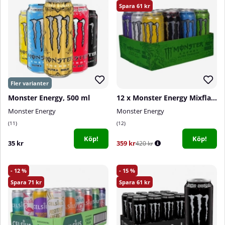
61
Monster Energy, 500 ml
12 x Monster Energy Mixflak, 500 ml
Monster Energy
Monster Energy
11
12
Köp!
Köp!
35 kr
359 kr
420 kr
12
15
71
61