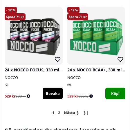
12
12
71
71
24 x NOCCO FOCUS, 330 ml (Raspberry Blast)
24 x NOCCO BCAA+, 330 ml (Äpple - Koffeinfri)
NOCCO
NOCCO
0
0
Bevaka
Köp!
529 kr
529 kr
600 kr
600 kr
1
2
Nästa
❯
❯❙