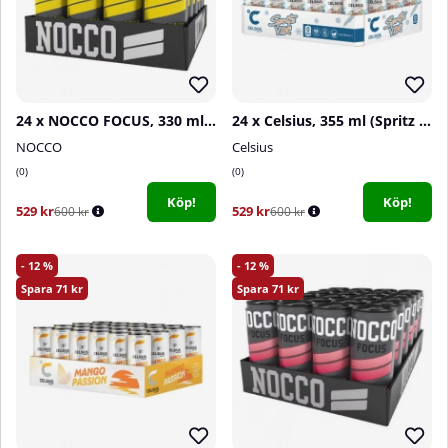
24 x NOCCO FOCUS, 330 ml (Grand Sour)
24 x Celsius, 355 ml (Spritz Vibe)
NOCCO
Celsius
0
0
Köp!
Köp!
529 kr
529 kr
600 kr
600 kr
12
12
71
71