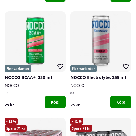
NOCCO BCAA+, 330 ml
NOCCO Electrolyte, 355 ml
NOCCO
NOCCO
0
0
Köp!
Köp!
25 kr
25 kr
12
12
71
71