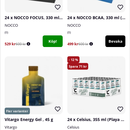
24 x NOCCO FOCUS, 330 ml (Cola)
24 x NOCCO BCAA, 330 ml (Cherry Berry)
NOCCO
NOCCO
0
0
Köp!
Bevaka
529 kr
499 kr
600 kr
600 kr
12
71
Vitargo Energy Gel , 45 g
24 x Celsius, 355 ml (Playa Vibe)
Vitargo
Celsius