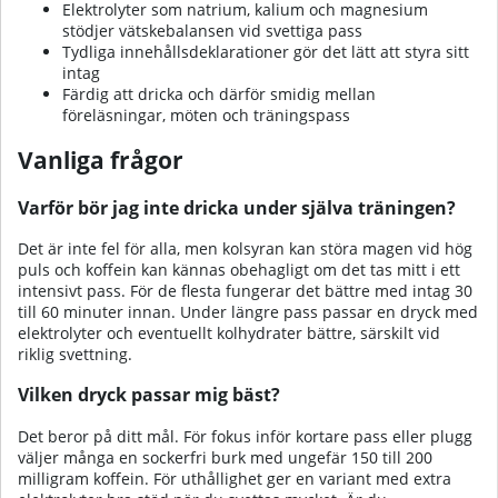
Elektrolyter som natrium, kalium och magnesium
stödjer vätskebalansen vid svettiga pass
Tydliga innehållsdeklarationer gör det lätt att styra sitt
intag
Färdig att dricka och därför smidig mellan
föreläsningar, möten och träningspass
Vanliga frågor
Varför bör jag inte dricka under själva träningen?
Det är inte fel för alla, men kolsyran kan störa magen vid hög
puls och koffein kan kännas obehagligt om det tas mitt i ett
intensivt pass. För de flesta fungerar det bättre med intag 30
till 60 minuter innan. Under längre pass passar en dryck med
elektrolyter och eventuellt kolhydrater bättre, särskilt vid
riklig svettning.
Vilken dryck passar mig bäst?
Det beror på ditt mål. För fokus inför kortare pass eller plugg
väljer många en sockerfri burk med ungefär 150 till 200
milligram koffein. För uthållighet ger en variant med extra