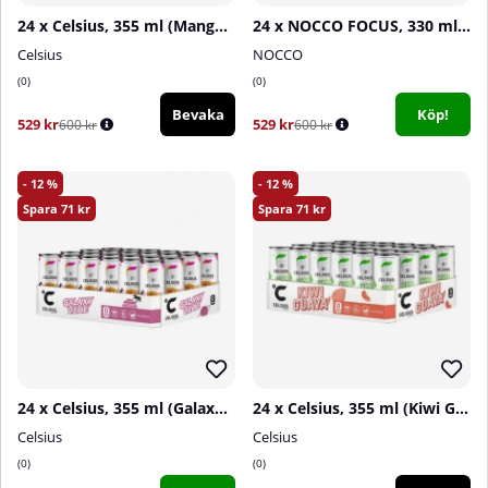
24 x Celsius, 355 ml (Mango Passion)
24 x NOCCO FOCUS, 330 ml (The Berries)
Celsius
NOCCO
0
0
Bevaka
Köp!
529 kr
529 kr
600 kr
600 kr
12
12
71
71
24 x Celsius, 355 ml (Galaxy Vibe)
24 x Celsius, 355 ml (Kiwi Guava)
Celsius
Celsius
0
0