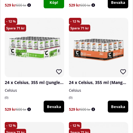
Köp!
Bevaka
529 kr
529 kr
600 kr
600 kr
12
12
71
71
24 x Celsius, 355 ml (Jungle Vibe)
24 x Celsius, 355 ml (Mango Lemonade)
Celsius
Celsius
0
0
Bevaka
Bevaka
529 kr
529 kr
600 kr
600 kr
12
12
71
71