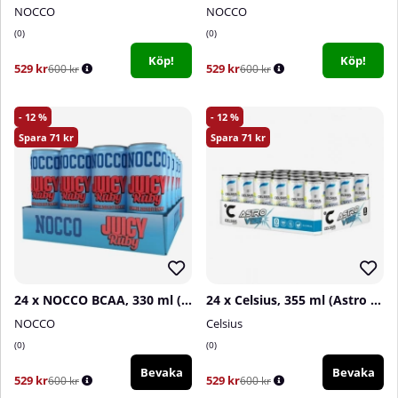
NOCCO
NOCCO
0
0
Köp!
Köp!
529 kr
529 kr
600 kr
600 kr
12
12
71
71
24 x NOCCO BCAA, 330 ml (Juicy Ruby)
24 x Celsius, 355 ml (Astro Vibe)
NOCCO
Celsius
0
0
Bevaka
Bevaka
529 kr
529 kr
600 kr
600 kr