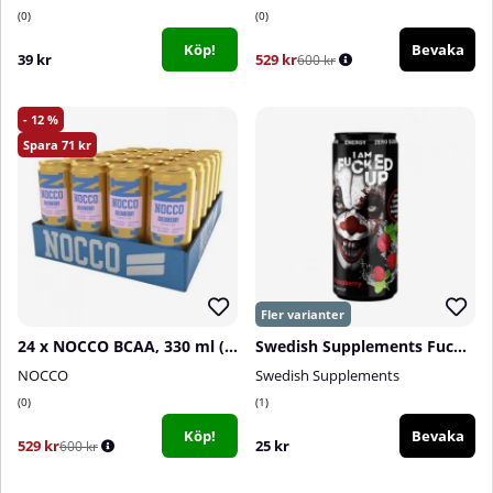
0
0
Köp!
Bevaka
39 kr
529 kr
600 kr
12
71
24 x NOCCO BCAA, 330 ml (Goldiberry)
Swedish Supplements Fucked Up RTD, 330 ml
NOCCO
Swedish Supplements
0
1
Köp!
Bevaka
529 kr
25 kr
600 kr