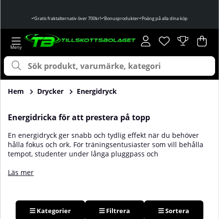
Gratis fraktalternativ över 700kr!
Bonusprodukter
Poäng på alla dina köp
Önskelista
Antal i önskelist
.
Var
Ant
.
Hem
Drycker
Energidryck
Energidricka för att prestera på topp
En energidryck ger snabb och tydlig effekt när du behöver
hålla fokus och ork. För träningsentusiaster som vill behålla
tempot, studenter under långa pluggpass och
yrkesverksamma med intensiva dagar är en energidryck ett
enkelt val. Vanliga ingredienser är koffein som bidrar till ökad
Läs mer
vakenhet, taurin, elektrolyter som natrium, kalium och
magnesium samt vitaminer i B gruppen. Många väljer en
sockerfri burk för att hålla nere kaloriintaget. Det finns även
PWO varianter när du vill ha extra tryck inför träningen. Kom
Kategorier
Filtrera
Sortera
ihåg att koffeinets effekt varierar mellan individer, så börja