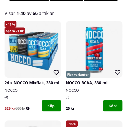
med en lägre dos och drick i god tid före aktivitet. Rätt burk
vid rätt tillfälle hjälper dig att behålla skärpan när det
Visar
1-40
av
66
artiklar
verkligen räknas.
Produkter
12
71
24 x NOCCO Mixflak, 330 ml
NOCCO BCAA, 330 ml
NOCCO
NOCCO
4
0
Köp!
Köp!
529 kr
25 kr
600 kr
15