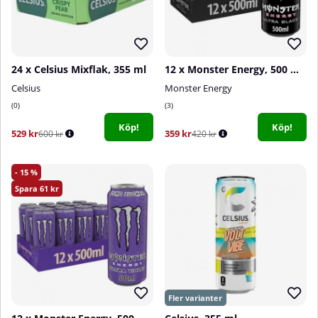
24 x Celsius Mixflak, 355 ml
12 x Monster Energy, 500 ml (Ultra Black)
Celsius
Monster Energy
0
3
Köp!
Köp!
529 kr
359 kr
600 kr
420 kr
15
61