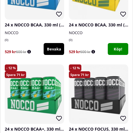
24 x NOCCO BCAA, 330 ml (Mango Del Sol)
24 x NOCCO BCAA, 330 ml (Carnival)
NOCCO
NOCCO
0
0
Bevaka
Köp!
529 kr
529 kr
600 kr
600 kr
12
12
71
71
24 x NOCCO BCAA+, 330 ml (Caribbean - Koffeinfri)
24 x NOCCO FOCUS, 330 ml (Passionite)