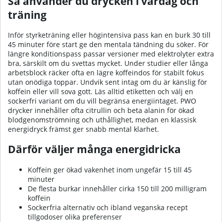
Så använder du drycken i vardag och
träning
Inför styrketräning eller högintensiva pass kan en burk 30 till
45 minuter före start ge den mentala tändning du söker. För
längre konditionspass passar versioner med elektrolyter extra
bra, särskilt om du svettas mycket. Under studier eller långa
arbetsblock räcker ofta en lägre koffeindos för stabilt fokus
utan onödiga toppar. Undvik sent intag om du är känslig för
koffein eller vill sova gott. Läs alltid etiketten och välj en
sockerfri variant om du vill begränsa energiintaget. PWO
drycker innehåller ofta citrullin och beta alanin för ökad
blodgenomströmning och uthållighet, medan en klassisk
energidryck främst ger snabb mental klarhet.
Därför väljer många energidricka
Koffein ger ökad vakenhet inom ungefär 15 till 45
minuter
De flesta burkar innehåller cirka 150 till 200 milligram
koffein
Sockerfria alternativ och ibland veganska recept
tillgodoser olika preferenser