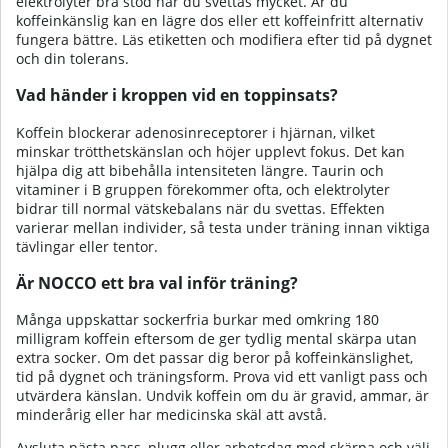
elektrolyter bra stöd när du svettas mycket. Är du
koffeinkänslig kan en lägre dos eller ett koffeinfritt alternativ
fungera bättre. Läs etiketten och modifiera efter tid på dygnet
och din tolerans.
Vad händer i kroppen vid en toppinsats?
Koffein blockerar adenosinreceptorer i hjärnan, vilket
minskar trötthetskänslan och höjer upplevt fokus. Det kan
hjälpa dig att bibehålla intensiteten längre. Taurin och
vitaminer i B gruppen förekommer ofta, och elektrolyter
bidrar till normal vätskebalans när du svettas. Effekten
varierar mellan individer, så testa under träning innan viktiga
tävlingar eller tentor.
Är NOCCO ett bra val inför träning?
Många uppskattar sockerfria burkar med omkring 180
milligram koffein eftersom de ger tydlig mental skärpa utan
extra socker. Om det passar dig beror på koffeinkänslighet,
tid på dygnet och träningsform. Prova vid ett vanligt pass och
utvärdera känslan. Undvik koffein om du är gravid, ammar, är
minderårig eller har medicinska skäl att avstå.
Avsluta nästa pass, plugg eller arbetsdag med skärpa och välj