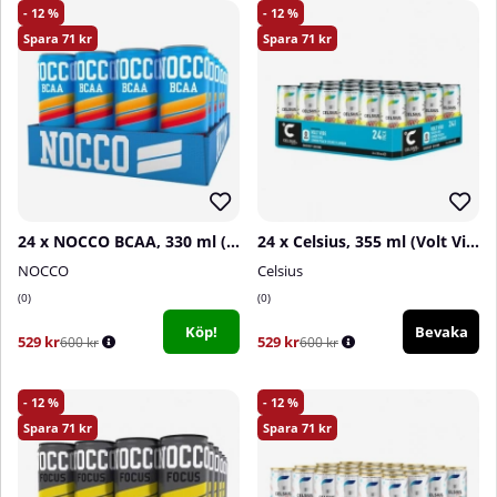
12
12
71
71
24 x NOCCO BCAA, 330 ml (Blood Orange)
24 x Celsius, 355 ml (Volt Vibe)
NOCCO
Celsius
0
0
Köp!
Bevaka
529 kr
529 kr
600 kr
600 kr
12
12
71
71