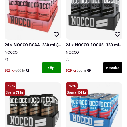
24 x NOCCO BCAA, 330 ml (Berruba)
24 x NOCCO FOCUS, 330 ml (Ramonade)
NOCCO
NOCCO
0
0
Köp!
Bevaka
529 kr
529 kr
600 kr
600 kr
12
17
71
101