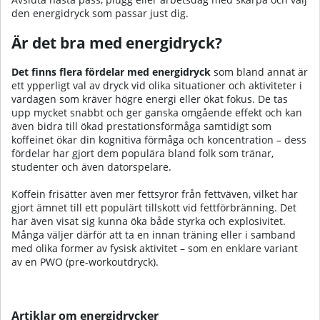
den energidryck som passar just dig.​‌‌‌​‌​‌​‌‌‌​‌‌‌​‌‌‌‌​​‌​‌‌​​​​‌​‌‌‌​​‌​​‌‌‌‌​‌​​‌‌​‌​‌​​‌‌​​‌‌​​‌‌​‌‌‌‌​‌​‌‌‌‌‌​‌‌​‌‌​‌
Är det bra med energidryck?
Det finns flera fördelar med energidryck
som bland annat är
ett ypperligt val av dryck vid olika situationer och aktiviteter i
vardagen som kräver högre energi eller ökat fokus. De tas
upp mycket snabbt och ger ganska omgående effekt och kan
även bidra till ökad prestationsförmåga samtidigt som
koffeinet ökar din kognitiva förmåga och koncentration – dess
fördelar har gjort dem populära bland folk som tränar,
studenter och även datorspelare.
Ko
f
fein
frisätter även mer fettsyror från fettväven, vilket har
gjort ämnet till ett populärt tillskott vid
fettförbränning
. Det
har även visat sig kunna öka både styrka och explosivitet.
Många väljer därför att ta en innan träning eller i samband
med olika former av fysisk aktivitet – som en enklare variant
av en
PWO
(pre-worko
utdryck)
.
Artiklar om energidrycker