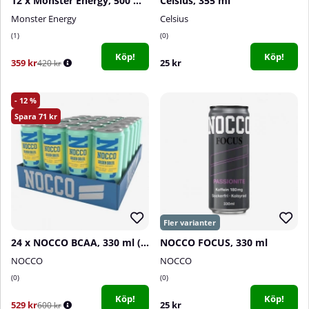
12 x Monster Energy, 500 ml (Ultra Violet)
Celsius, 355 ml
Monster Energy
Celsius
1
0
Köp!
Köp!
359 kr
25 kr
420 kr
12
71
24 x NOCCO BCAA, 330 ml (Golden Soleil)
NOCCO FOCUS, 330 ml
NOCCO
NOCCO
0
0
Köp!
Köp!
529 kr
25 kr
600 kr