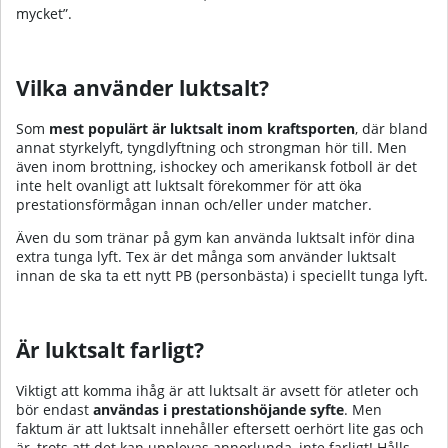
mycket”.
Vilka använder luktsalt?
Som
mest populärt är luktsalt inom kraftsporten
, där bland
annat styrkelyft, tyngdlyftning och strongman hör till. Men
även inom brottning, ishockey och amerikansk fotboll är det
inte helt ovanligt att luktsalt förekommer för att öka
prestationsförmågan innan och/eller under matcher.
Även du som tränar på gym kan använda luktsalt inför dina
extra tunga lyft. Tex är det många som använder luktsalt
innan de ska ta ett nytt PB (personbästa) i speciellt tunga lyft.
Är luktsalt farligt?
Viktigt att komma ihåg är att luktsalt är avsett för atleter och
bör endast
användas i prestationshöjande syfte
. Men
faktum är att luktsalt innehåller eftersett oerhört lite gas och
är, trots att det kan upplevas annorlunda, inte farligt! Hålls