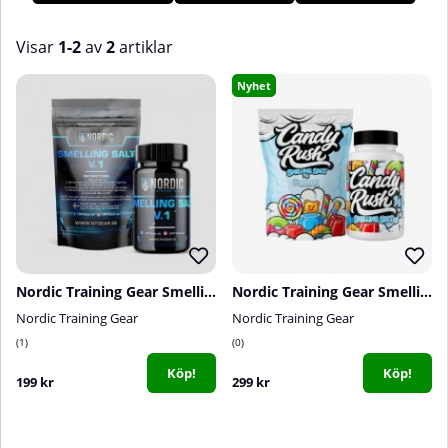
av luktsalt hos oss på Tillskottsbolaget!
Visar
1-2
av
2
artiklar
Produkter
Nyhet
Nordic Training Gear Smelling Salt V.1
Nordic Training Gear Smelling Salt, Candy Rush
Nordic Training Gear
Nordic Training Gear
1
0
Köp!
Köp!
199 kr
299 kr