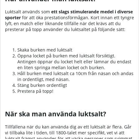
Luktsalt används som
ett slags stimulerande medel i diverse
sporter
för att öka prestationsförmågan. Kort innan ett tyngre
lyft, en match eller liknande tillfälle när det krävs att du
presterar på topp använder du luktsaltet på följande sätt:
Skaka burken med luktsalt
Öppna locket på burken med luktsalt försiktigt.
Antingen öppnar du locket helt eller lämnar du endast
en liten springa mellan locket och burken.
Håll burken med luktsalt ca 10cm från näsan och andas
in ordentligt, med näsan.
Stäng burken ordentligt
Prestera på topp!
När ska man använda luktsalt?
Tillfällena när du kan använda dig av ett luktsalt är flera. Går
vi tillbaka lite i tiden, till 1800-talet mer specifikt, vet vi att
luktsalt främst användes för att väcka personer som svimmat