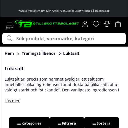
Gratis fraktalternativ över 700kr!
Bonusprodukter
Poäng på alla dina köp
Önskelista
Antal i önskelist
.
Var
Ant
.
Hem
Träningstillbehör
Luktsalt
Luktsalt
Luktsalt är, precis som namnet avslöjar, ett salt som
innehåller olika ingredienser för att lukta på olika sätt, ofta
väldigt starkt och ”stickande”. Den vanligaste ingrediensen i
luktsalt är ammoniak (
ammoniumkarbonat
). När
ammoniumkarbonat och salt kombineras bildas en gas, en
Läs mer
gas som kan förslutas i en burk och nyttjas för inandning.
Genom att andas in denna starka, stickande lukt kan du öka
ditt uppslag av adrenalin och även prestera bättre. Vanligt är
att använda luktsalt vid tyngre lyft, tex inom strongman och
Kategorier
Filtrera
Sortera
styrkelyft när en extra "kick" behövs! Du hittar flera olika typer