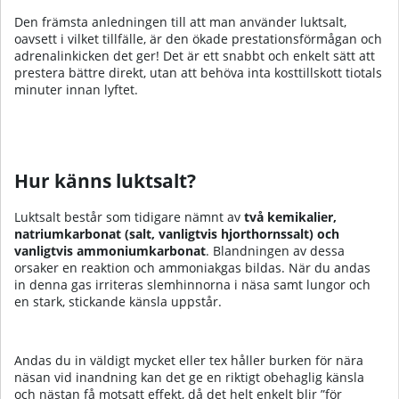
Den främsta anledningen till att man använder luktsalt,
oavsett i vilket tillfälle, är den ökade prestationsförmågan och
adrenalinkicken det ger! Det är ett snabbt och enkelt sätt att
prestera bättre direkt, utan att behöva inta kosttillskott tiotals
minuter innan lyftet.
Hur känns luktsalt?
Luktsalt består som tidigare nämnt av
två kemikalier,
natriumkarbonat (salt, vanligtvis hjorthornssalt) och
vanligtvis ammoniumkarbonat
. Blandningen av dessa
orsaker en reaktion och ammoniakgas bildas. När du andas
in denna gas irriteras slemhinnorna i näsa samt lungor och
en stark, stickande känsla uppstår.
Andas du in väldigt mycket eller tex håller burken för nära
näsan vid inandning kan det ge en riktigt obehaglig känsla
och nästan få motsatt effekt, då det helt enkelt blir ”för