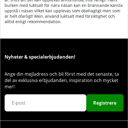
burken med luktsalt för nära näsan kan en brännande känsla
uppstå i näsan vilket kan upplevas som obehagligt men som
är helt ofarligt! Men, använd luktsalt med försiktighet och
alltid enligt rekommendation.
Nyheter & specialerbjudanden!
Ange din mejladress och bli först med det senaste, ta
del av exklusiva erbjudanden, inspiration och mycket
mer!
Registrera