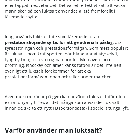
eller tappat medvetandet. Det var ett effektivt sätt att väcka
människor på och luktsalt användes alltså framförallt i
läkemedelssyfte.
Idag används luktsalt inte som läkemedel utan i
prestationshöjande syfte, för att ge adrenalinpåslag
, öka
syresättningen och prestationsförmågan. Som mest populärt
är luktsalt inom kraftsporten, där bland annat styrkelyft,
tyngdlyftning och strongman hör till. Men även inom
brottning, ishockey och amerikansk fotboll är det inte helt
ovanligt att luktsalt förekommer för att öka
prestationsförmågan innan och/eller under matcher.
Även du som tränar på gym kan använda luktsalt inför dina
extra tunga lyft. Tex är det många som använder luktsalt
innan de ska ta ett nytt PB (personbästa) i speciellt tunga lyft.
Varför använder man luktsalt?