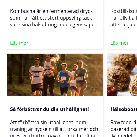
livsstilsförändringar.
muskeltillv
hjälper oss 
Kombucha är en fermenterad dryck
Kosttillsko
friska.
som har fått ett stort uppsving tack
har blivit 
vare sina hälsobringande egenskaper
att stödja 
och unika smakprofil. Den framställs
synskärpan, 
genom att jäsa sötat te med en
utsätts för
Läs mer
Läs mer
symbiotisk kultur av bakterier och jäst,
och blått l
även kallad SCOBY. Under
lutein, zea
fermenteringen bildas naturliga
3 fettsyror,
probiotika och organiska syror som
att skydda
sägs gynna matsmältningen och
fria radikal
stärka immunsystemet. Med sina
åldersrela
varierande smaker och uppfriskande
främja en 
bubblor har kombucha blivit ett
syn. I denna
populärt alternativ till traditionella
kosttillskot
läskedrycker och är numera ett
att stödja 
Så förbättrar du din uthållighet!
Hälsoboos
självklart inslag i många
integreras i
hälsomedvetna människors vardag.
bibehålla g
Att förbättra sin uthållighet inom
Raw food-di
träning är nyckeln till att orka mer och
baserad på
prestera bättre, oavsett om du tränar
livsmedel, h