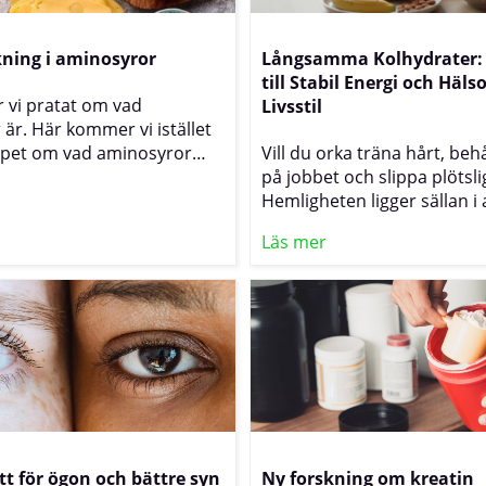
ina mål.
du dra nytta av det i din va
ning i aminosyror
Långsamma Kolhydrater:
till Stabil Energi och Häl
r vi pratat om vad
Livsstil
är. Här kommer vi istället
jupet om vad aminosyror
Vill du orka träna hårt, beh
r i kroppen. Aminosyror är
på jobbet och slippa plötsli
diga byggstenar som spelar
Hemligheten ligger sällan i 
roll i kroppens funktioner.
bort kolhydrater helt, utan i
Läs mer
en till proteiner och
sorter som frigör energi lå
att bygga upp och reparera
Kolhydrater som påverkar 
stödja immunförsvaret,
försiktigt ger en jämn kurva
oner och enzymer samt
hunger och ett huvud som 
rginivåerna. Vissa
utan onödiga dippar.
r essentiella, vilket
 vi måste få i oss dem via
dan andra kan produceras
. Genom sin mångsidiga
rar aminosyror till allt från
tt för ögon och bättre syn
Ny forskning om kreatin