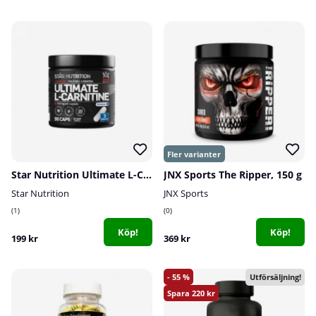
Star Nutrition Ultimate L-Carnitine, 90 caps
JNX Sports The Ripper, 150 g
Star Nutrition
JNX Sports
1
0
Köp!
Köp!
199 kr
369 kr
55
Utförsäljning!
220