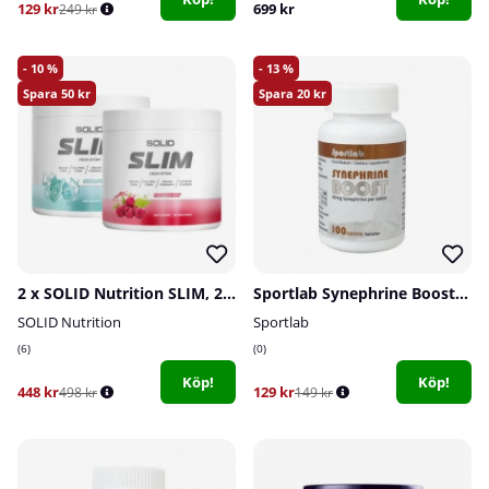
129 kr
699 kr
249 kr
10
13
50
20
2 x SOLID Nutrition SLIM, 240 g
Sportlab Synephrine Boost, 100 tabs
SOLID Nutrition
Sportlab
6
0
Köp!
Köp!
448 kr
129 kr
498 kr
149 kr