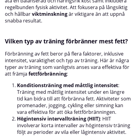
äta en balanserad och näringsrik kost samt inkludera
regelbunden fysisk aktivitet. Att fokusera på långsiktig
och hållbar
viktminskning
är viktigare än att uppnå
snabba resultat.
Vilken typ av träning förbränner mest fett?
Förbränning av fett beror på flera faktorer, inklusive
intensitet, varaktighet och typ av träning. Här är några
typer av träning som vanligtvis anses vara effektiva för
att främja
fettförbränning
:
Konditionsträning med måttlig intensitet
:
Träning med måttlig intensitet under en längre
tid kan bidra till att förbränna fett. Aktiviteter som
promenader, jogging, cykling eller simning kan
vara effektiva för att öka fettförbränningen.
Högintensiv intervallträning (HIIT)
: HIIT
involverar korta intervaller av högintensiv träning
följt av perioder av vila eller lågintensiv aktivitet.