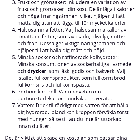
Frukt och grönsaker: Inkludera en variation av
frukt och grönsaker i din kost. De är låga i kalorier
och höga i näringsämnen, vilket hjälper till att
mätta dig utan att lägga till för mycket kalorier.
Hälsosamma fetter: Välj hälsosamma källor av
omättade fetter, som avokado, olivolja, nötter
och frön. Dessa ger viktiga näringsämnen och
hjälper till att hålla dig mätt och nöjd.
Minska socker och raffinerade kolhydrater:
Minska konsumtionen av sockerhaltiga livsmedel
och
drycker
, som läsk, godis och bakverk. Välj
istället fullkornsprodukter, som fullkornsbröd,
fullkornsris och fullkornspasta.
Portionskontroll: Var medveten om
portionstorlekar och undvik att överäta.
Vatten: Drick tillräckligt med vatten för att hålla
dig hydrerad. Ibland kan kroppen förväxla törst
med hunger, så se till att du inte är uttorkad
innan du äter.
Det är viktigt att skapa en kostplan som passar dina