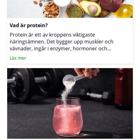
Vad är protein?
Protein är ett av kroppens viktigaste
näringsämnen. Det bygger upp muskler och
vävnader, ingår i enzymer, hormoner och
antikroppar och kan dessutom ge energi. För dig
Läs mer
som tränar mycket, vill bevara muskelmassa under
viktnedgång eller helt enkelt vill må bra kan det
därför vara klokt att se över det dagliga intaget, i
första hand via mat och vid behov med
kosttillskott. (Läs mer om proteinpulver)