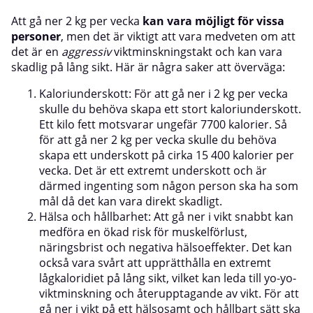
Att gå ner 2 kg per vecka
kan vara möjligt för vissa
personer
, men det är viktigt att vara medveten om att
det är en
aggressiv
viktminskningstakt och kan vara
skadlig på lång sikt. Här är några saker att överväga:
Kaloriunderskott: För att gå ner i 2 kg per vecka
skulle du behöva skapa ett stort kaloriunderskott.
Ett kilo fett motsvarar ungefär 7700 kalorier. Så
för att gå ner 2 kg per vecka skulle du behöva
skapa ett underskott på cirka 15 400 kalorier per
vecka. Det är ett extremt underskott och är
därmed ingenting som någon person ska ha som
mål då det kan vara direkt skadligt.
Hälsa och hållbarhet: Att gå ner i vikt snabbt kan
medföra en ökad risk för muskelförlust,
näringsbrist och negativa hälsoeffekter. Det kan
också vara svårt att upprätthålla en extremt
lågkaloridiet på lång sikt, vilket kan leda till yo-yo-
viktminskning och återupptagande av vikt. För att
gå ner i vikt på ett hälsosamt och hållbart sätt ska