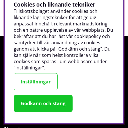
behöver proteinpulver och hur stor portionen i så
Cookies och liknande tekniker
fall bör vara. Det avgörande är hur mycket protein
Tillskottsbolaget använder cookies och
du får i dig under hela dagen, hur snabbt du kan
liknande lagringstekniker för att ge dig
Läs mer
äta efter passet och hur hårt samt ofta du tränar.
anpassat innehåll, relevant marknadsföring
och en bättre upplevelse av vår webbplats. Du
bekräftar att du har läst vår cookiepolicy och
samtycker till vår användning av cookies
genom att klicka på "Godkänn och stäng". Du
Nyheter & specialerbjudanden!
kan själv när som helst kontrollera vilka
cookies som sparas i din webbläsare under
”Inställningar”.
Ange din mejladress och bli först med det senaste, ta
del av exklusiva erbjudanden, inspiration och mycket
Inställningar
mer!
Registrera
Godkänn och stäng