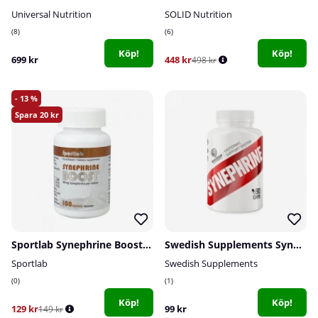
Universal Nutrition
SOLID Nutrition
8
6
Köp!
Köp!
699 kr
448 kr
498 kr
13
20
Sportlab Synephrine Boost, 100 tabs
Swedish Supplements Synephrine, 90 caps
Sportlab
Swedish Supplements
0
1
Köp!
Köp!
129 kr
99 kr
149 kr