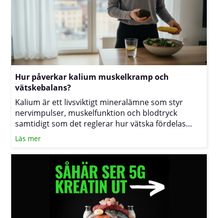
Hur påverkar kalium muskelkramp och
vätskebalans?
Kalium är ett livsviktigt mineralämne som styr
nervimpulser, muskelfunktion och blodtryck
samtidigt som det reglerar hur vätska fördelas
inne i och utanför cellerna. När halterna sjunker
Läs mer
under ansträngning eller vid stora vätskeförluster
kan du känna av kramp, trötthet eller svullnad.
Texten nedan förklarar sambanden och visar hur
du med kost och vätskeplanering kan minska
risken för besvär.