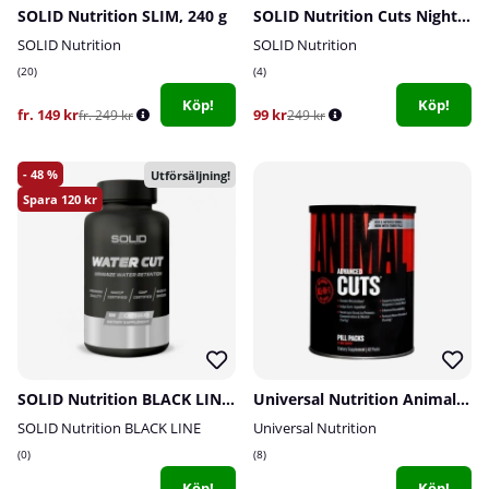
SOLID Nutrition SLIM, 240 g
SOLID Nutrition Cuts Night, 60 caps
SOLID Nutrition
SOLID Nutrition
20
4
Köp!
Köp!
fr. 149 kr
99 kr
fr. 249 kr
249 kr
48
Utförsäljning!
120
SOLID Nutrition BLACK LINE Water Cut, 100 caps
Universal Nutrition Animal Cuts, 42-packs
SOLID Nutrition BLACK LINE
Universal Nutrition
0
8
Köp!
Köp!