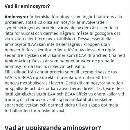
Vad är aminosyror?
Aminosyror
är kemiska föreningar som ingår i naturens alla
proteiner. Totalt 20 olika aminosyror är involverade i
syntetiseringen av protein, varav nio av dem är essentiella
(åtta för vuxna) och därmed några vi måste tillgodogöra oss
via kosten eller i form av kosttillskott. Dessa essentiella
aminosyror (EAA) kan inte heller lagras i kroppen utan
behöver tillföras kontinuerligt utifrån. Av dessa nio utgör
sedan tre stycken det vi känner som BCAA (Branched Chained
Amino Acids). Dessa är som namnet antyder de grenade
aminosy-rorna leucin, isoleucin och valin.
Till skillnad från annat protein som till exempel vassle tas
EAA och BCAA upp direkt i muskulaturen utan att först
behöva metaboliseras i levern. Detta då aminosyrorna redan
är spjälkade och därför kan absorberas direkt. Tack vare dess
lättillgänglighet utgör EAA och BCAA effektiva energikällor vid
träning och har även visat sig ha antikatabol (muskelbe-
sparande) verkan och därmed bidra till att skapa optimala
förhållanden för muskeltillväxt.
Vad är uppiggande aminosyror?