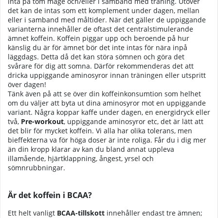
inta på tom mage och/eller i samband med träning. Utöver
det kan de intas som ett komplement under dagen, mellan
eller i samband med måltider. När det gäller de uppiggande
varianterna innehåller de oftast det centralstimulerande
ämnet koffein. Koffein piggar upp och beroende på hur
känslig du är för ämnet bör det inte intas för nära inpå
läggdags. Detta då det kan störa sömnen och göra det
svårare för dig att somna. Därför rekommenderas det att
dricka uppiggande aminosyror innan träningen eller utspritt
över dagen!
Tänk även på att se över din koffeinkonsumtion som helhet
om du väljer att byta ut dina aminosyror mot en uppiggande
variant. Några koppar kaffe under dagen, en energidryck eller
två,
Pre-workout
, uppiggande aminosyror etc, det är lätt att
det blir för mycket koffein. Vi alla har olika tolerans, men
bieffekterna va för höga doser är inte roliga. Får du i dig mer
än din kropp klarar av kan du bland annat uppleva
illamående, hjärtklappning, ångest, yrsel och
sömnrubbningar.
Är det koffein i BCAA?
Ett helt vanligt
BCAA-tillskott
innehåller endast tre ämnen;