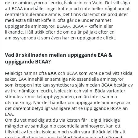
de tre aminosyrorna Leucin, Isoleucin och Valin. Det vill säga
att BCAA innehåller inget koffein och inte heller något annat
centralstimulerande ämne. Det finns däremot de produkter
med extra tillsatt koffein, ofta går de under namnet
uppiggande aminosyror, BCAA+, BCAA + koffein eller
liknande. Håll utkik efter de om du är på jakt efter en
amiosyraprodukt som även har en uppiggande effekt.
Vad är skillnaden mellan uppiggande EAA &
uppiggande BCAA?
Felaktigt nämns ofta
EAA
och BCAA som vore de två vitt skilda
saker. EAA innehåller samtliga nio essentiella aminosyror
som kroppen inte kan syntetisera själv medan BCAA består av
av tre, nämligen leucin, isoleucin och valin. Båda varianter
stimulerar muskeluppbyggnaden, om än inte i samma
utsträckning. När det handlar om uppiggande aminosyror är
det däremot betydligt vanligare att se uppiggande BCAA än
EAA.
Om du vet med dig att du via kosten får i dig tillräckliga
mängder av samtliga nio essentiella aminosyror, kan ett
tillskott av leucin, isoleucin och valin vara tillräckligt för att
maxi-malt stimulera muskelåterhämtningen och därmed