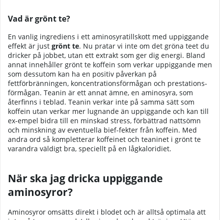
Vad är grönt te?
En vanlig ingrediens i ett aminosyratillskott med uppiggande
effekt är just
grönt te
. Nu pratar vi inte om det gröna teet du
dricker på jobbet, utan ett extrakt som ger dig energi. Bland
annat innehåller grönt te koffein som verkar uppiggande men
som dessutom kan ha en positiv påverkan på
fettförbränningen, koncentrationsförmågan och prestations-
förmågan. Teanin är ett annat ämne, en aminosyra, som
återfinns i teblad. Teanin verkar inte på samma sätt som
koffein utan verkar mer lugnande än uppiggande och kan till
ex-empel bidra till en minskad stress, förbättrad nattsömn
och minskning av eventuella bief-fekter från koffein. Med
andra ord så kompletterar koffeinet och teaninet i grönt te
varandra väldigt bra, speciellt på en lågkaloridiet.
När ska jag dricka uppiggande
aminosyror?
Aminosyror omsätts direkt i blodet och är alltså optimala att