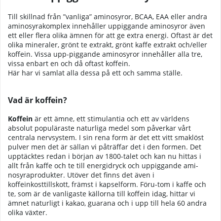
Till skillnad från ”vanliga” aminosyror, BCAA, EAA eller andra
aminosyrakomplex innehåller uppiggande aminosyror även
ett eller flera olika ämnen för att ge extra energi. Oftast är det
olika mineraler, grönt te extrakt, grönt kaffe extrakt och/eller
koffein. Vissa upp-piggande aminosyror innehåller alla tre,
vissa enbart en och då oftast koffein.
Här har vi samlat alla dessa på ett och samma ställe.
Vad är koffein?
Koffein
är ett ämne, ett stimulantia och ett av världens
absolut populäraste naturliga medel som påverkar vårt
centrala nervsystem. I sin rena form är det ett vitt smaklöst
pulver men det är sällan vi påträffar det i den formen. Det
upptäcktes redan i början av 1800-talet och kan nu hittas i
allt från kaffe och te till energidryck och uppiggande ami-
nosyraprodukter. Utöver det finns det även i
koffeinkosttillskott, främst i kapselform. Föru-tom i kaffe och
te, som är de vanligaste källorna till koffein idag, hittar vi
ämnet naturligt i kakao, guarana och i upp till hela 60 andra
olika växter.