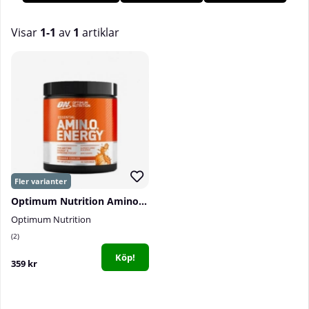
f
å
r energi stimulerar du
ä
ven muskeltillv
ä
xten Hos oss p
å
Tillskottsbolaget hittar du flertalet olika produkter med så
kallade
uppiggande
aminosyror!
Visar
1-1
av
1
artiklar
Produkter
Optimum Nutrition Amino Energy, 270 g
Optimum Nutrition
2
Köp!
359 kr