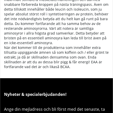
snabbare förbereda kroppen på nästa träningspass. Även om
detta tillskott innehåller både leucin och isoleucin, som ju
spelar absolut störst roll i syntetiseringen av protein, behöver
det inte nödvändigtvis betyda att du helt kan gå runt på bara
detta. Du kommer fortfarande att ha samma behov av de
resterande aminosyrorna. Värt att notera är samtliga
aminosyror i allra högsta grad samverkar. Detta betyder att
bristen på en essentiell aminosyra kan leda till brist även på
en icke-essentiell aminosyra.
När det kommer till de produkterna som innehåller extra
tillsatta uppiggande ämnen så som koffein och / eller grönt te
extrakt, ja då är skillnaden densamma som ovan. Enda
skillnaden är att du av dessa blir pigg & får energi! EAA är
fortfarande vad det är och likaså BCAA.
Nyheter & specialerbjudanden!
Ange din mejladress och bli först med det senaste, ta