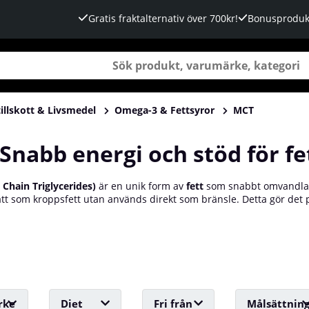
Gratis fraktalternativ över 700kr!
Bonusproduk
illskott & Livsmedel
Omega-3 & Fettsyror
MCT
 Snabb energi och stöd för f
hain Triglycerides)
är en unik form av
fett
som snabbt omvandlas
lätt som kroppsfett utan används direkt som bränsle. Detta gör det
rke
Diet
Fri från
Målsättnin