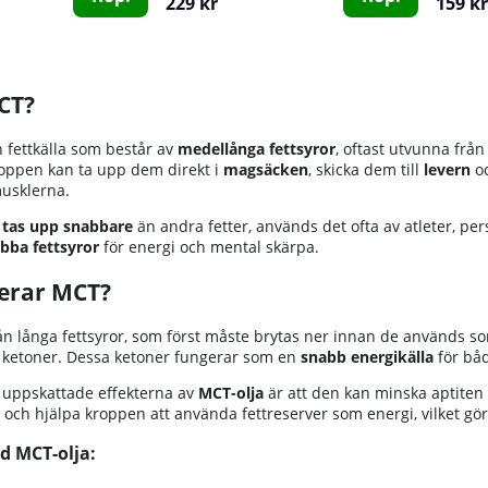
229 kr
159 kr
CT?
 fettkälla som består av
medellånga fettsyror
, oftast utvunna frå
roppen kan ta upp dem direkt i
magsäcken
, skicka dem till
levern
oc
usklerna.
tas upp snabbare
än andra fetter, används det ofta av atleter, pe
bba fettsyror
för energi och mental skärpa.
erar MCT?
från långa fettsyror, som först måste brytas ner innan de används s
l ketoner. Dessa ketoner fungerar som en
snabb energikälla
för bå
 uppskattade effekterna av
MCT-olja
är att den kan minska aptiten 
ch hjälpa kroppen att använda fettreserver som energi, vilket gör de
d MCT-olja: