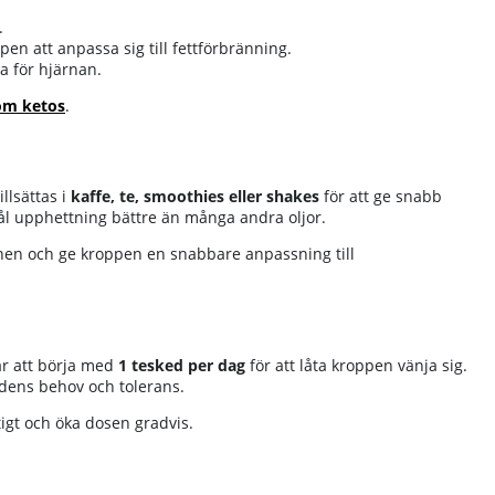
.
n att anpassa sig till fettförbränning.
a för hjärnan.
om ketos
.
llsättas i
kaffe, te, smoothies eller shakes
för att ge snabb
ål upphettning bättre än många andra oljor.
nen och ge kroppen en snabbare anpassning till
är att börja med
1 tesked per dag
för att låta kroppen vänja sig.
idens behov och tolerans.
igt och öka dosen gradvis.