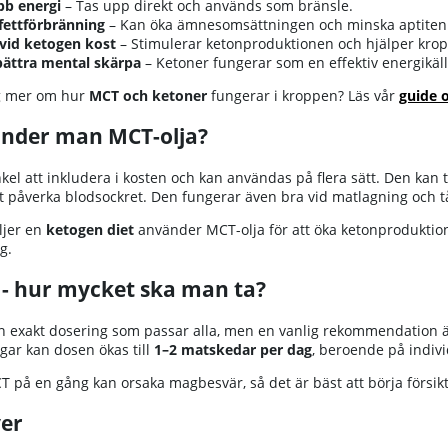
bb energi
– Tas upp direkt och används som bränsle.
fettförbränning
– Kan öka ämnesomsättningen och minska aptiten
 vid ketogen kost
– Stimulerar ketonproduktionen och hjälper kroppe
bättra mental skärpa
– Ketoner fungerar som en effektiv energikäll
ig mer om hur
MCT och ketoner
fungerar i kroppen? Läs vår
guide 
nder man MCT-olja?
kel att inkludera i kosten och kan användas på flera sätt. Den kan ti
tt påverka blodsockret. Den fungerar även bra vid matlagning och t
ljer en
ketogen diet
använder MCT-olja för att öka ketonproduktio
g.
 - hur mycket ska man ta?
en exakt dosering som passar alla, men en vanlig rekommendation 
gar kan dosen ökas till
1–2 matskedar per dag
, beroende på indiv
 på en gång kan orsaka magbesvär, så det är bäst att börja försikt
er