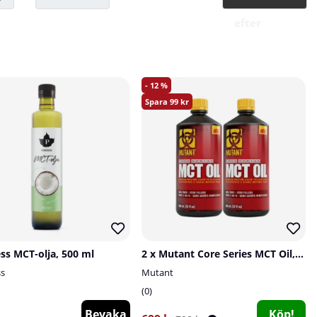
efter
12
99
ss MCT-olja, 500 ml
2 x Mutant Core Series MCT Oil, 946 ml
ss
Mutant
0
Bevaka
Köp!