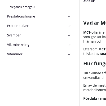
399 kr
Vegansk omega-3
Prestationshöjare
Vad är M
Proteinpulver
MCT-olja
är en
Svampar
som gör att k
hjärnan och m
Viktminskning
Eftersom
MCT 
tillskott av
sna
Vitaminer
Hur fung
Till skillnad 
omvandlas til
En av de mest
metabolismen o
Fördelar me