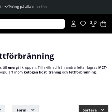
ter
Poäng på alla dina köp
Önskelista
Antal i önskelista
.
V
An
.
ettförbränning
 till
energi
i kroppen. Till skillnad från andra fetter lagras
MCT-
 populärt inom
ketogen kost
,
träning
och
fettförbränning
.
g
Form
Sortera