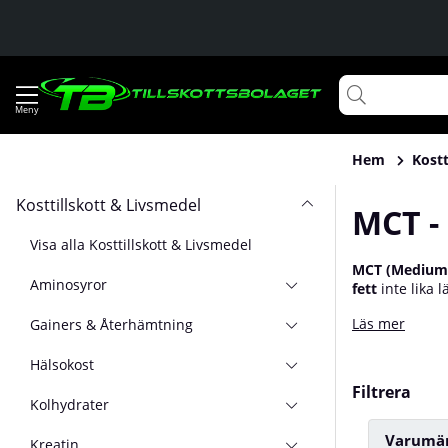
Hem
Kostt
Kosttillskott & Livsmedel
MCT -
Visa alla Kosttillskott & Livsmedel
MCT (Medium C
Aminosyror
fett
inte lika 
Läs mer
Gainers & Återhämtning
Hälsokost
Filtrera
Kolhydrater
Varumä
Kreatin