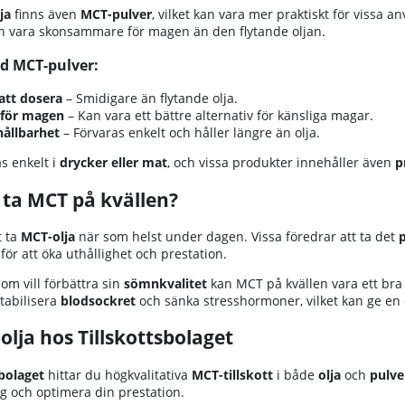
ja
finns även
MCT-pulver
, vilket kan vara mer praktiskt för vissa a
n vara skonsammare för magen än den flytande oljan.
d MCT-pulver:
att dosera
– Smidigare än flytande olja.
 för magen
– Kan vara ett bättre alternativ för känsliga magar.
hållbarhet
– Förvaras enkelt och håller längre än olja.
s enkelt i
drycker eller mat
, och vissa produkter innehåller även
p
ta MCT på kvällen?
t ta
MCT-olja
när som helst under dagen. Vissa föredrar att ta det
för att öka uthållighet och prestation.
om vill förbättra sin
sömnkvalitet
kan MCT på kvällen vara ett bra
 stabilisera
blodsockret
och sänka stresshormoner, vilket kan ge e
lja hos Tillskottsbolaget
sbolaget
hittar du högkvalitativa
MCT-tillskott
i både
olja
och
pulve
g och optimera din prestation.