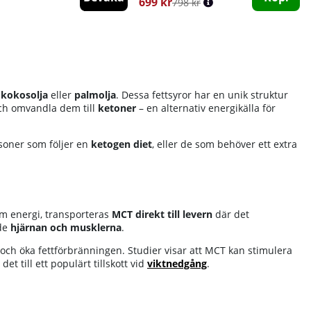
699 kr
798 kr
n
kokosolja
eller
palmolja
. Dessa fettsyror har en unik struktur
h omvandla dem till
ketoner
– en alternativ energikälla för
rsoner som följer en
ketogen diet
, eller de som behöver ett extra
om energi, transporteras
MCT direkt till levern
där det
de
hjärnan och musklerna
.
och öka fettförbränningen. Studier visar att MCT kan stimulera
t till ett populärt tillskott vid
viktnedgång
.