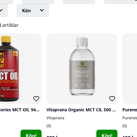
Kön
4
artiklar
Mutant Core Series MCT Oil, 946 ml
Vitaprana Organic MCT C8, 500 ml
Purene
Vitaprana
Purene
0
0
Köp!
Köp!