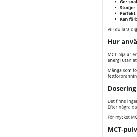
Ger sna
Stödjer 
Perfekt
Kan för
Vill du lära d
Hur anvä
MCT-olja är en
energi utan a
Många som fö
fettförbrännin
Dosering
Det finns ing
Efter några da
För mycket MCT
MCT-pulv