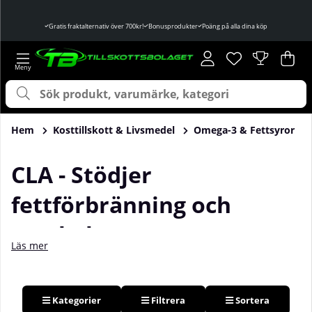
Gratis fraktalternativ över 700kr!
Bonusprodukter
Poäng på alla dina köp
Önskelista
Antal i önskelist
.
Var
Ant
.
Hem
Kosttillskott & Livsmedel
Omega-3 & Fettsyror
CLA - Stödjer
fettförbränning och
muskelmassa
Läs mer
CLA (konjugerad linolsyra)
är en
omega-6-fettsyra
som
kopplas till
fettförbränning
,
muskeluppbyggnad
och
immunförsvar
. Eftersom modern kost innehåller mindre CLA
Kategorier
Filtrera
Sortera
än tidigare, väljer många att komplettera med ett
CLA-