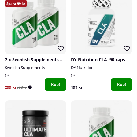
99
2 x Swedish Supplements CLA, 90 caps
DY Nutrition CLA, 90 caps
Swedish Supplements
DY Nutrition
0
0
Köp!
Köp!
299 kr
199 kr
398 kr