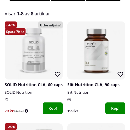
tillskott
.
Hos
Tillskottsbolaget
hittar du CLA av hög kvalitet –
perfekt för dig som vill optimera din
träning
eller effektivisera
Visar
1-8
av
8
artiklar
din
viktnedgång
.
Produkter
47
Utförsäljning!
70
SOLID Nutrition CLA, 60 caps
Elit Nutrition CLA, 90 caps
SOLID Nutrition
Elit Nutrition
0
0
Köp!
Köp!
79 kr
199 kr
149 kr
25