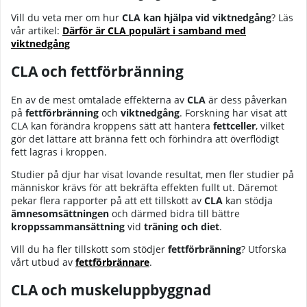
Vill du veta mer om hur
CLA kan hjälpa vid viktnedgång
? Läs
vår artikel:
Därför är CLA populärt i samband med
viktnedgång
CLA och fettförbränning
En av de mest omtalade effekterna av
CLA
är dess påverkan
på
fettförbränning
och
viktnedgång
. Forskning har visat att
CLA kan förändra kroppens sätt att hantera
fettceller
, vilket
gör det lättare att bränna fett och förhindra att överflödigt
fett lagras i kroppen.
Studier på djur har visat lovande resultat, men fler studier på
människor krävs för att bekräfta effekten fullt ut. Däremot
pekar flera rapporter på att ett tillskott av
CLA
kan stödja
ämnesomsättningen
och därmed bidra till bättre
kroppssammansättning
vid
träning och diet
.
Vill du ha fler tillskott som stödjer
fettförbränning
? Utforska
vårt utbud av
fettförbrännare
.
CLA och muskeluppbyggnad