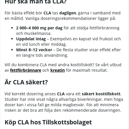
Hur ska man ta CLA?
För bästa effekt bör
CLA
tas
dagligen
, gärna i samband med
en måltid. Vanliga doseringsrekommendationer ligger på:
2 000–4 000 mg per dag
för att stödja fettförbränning
och muskelmassa.
Uppdelat intag
– Exempelvis en kapsel vid frukost och
en vid lunch eller middag.
Minst 8–12 veckor
– De flesta studier visar effekt efter
en längre tids användning.
Vill du kombinera CLA med andra kosttillskott? Se vårt utbud
av
fettförbrännare
och
kreatin
för maximalt resultat.
Är CLA säkert?
Vid korrekt dosering anses
CLA
vara ett
säkert kosttillskott
.
Studier har inte visat några allvarliga biverkningar, men höga
doser kan i vissa fall ge milda magbesvär. För att minimera
risken är det bra att följa den rekommenderade doseringen.
Köp CLA hos Tillskottsbolaget