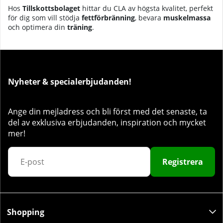
Hos
Tillskottsbolaget
hittar du CLA av högsta kvalitet, perfekt
för dig som vill stödja
fettförbränning
, bevara
muskelmassa
och optimera din
träning
.
Nyheter & specialerbjudanden!
Ange din mejladress och bli först med det senaste, ta
del av exklusiva erbjudanden, inspiration och mycket
mer!
Registrera
Shopping