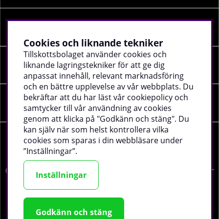
Information
Cookies och liknande tekniker
Tillskottsbolaget använder cookies och
liknande lagringstekniker för att ge dig
Sociala medier
anpassat innehåll, relevant marknadsföring
och en bättre upplevelse av vår webbplats. Du
bekräftar att du har läst vår cookiepolicy och
Företagsuppgifter
samtycker till vår användning av cookies
genom att klicka på "Godkänn och stäng". Du
kan själv när som helst kontrollera vilka
cookies som sparas i din webbläsare under
”Inställningar”.
©
2026 tillskottsbolaget.se. Vi använder cookies -
läs mer
Inställningar
här
.
Godkänn och stäng