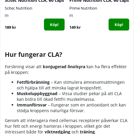
Scitec Nutrition CLA, 60 caps
Prime Nutrition CLA, 60 caps
Scitec Nutrition
Prime Nutrition
0
0
Köp!
Köp!
189 kr
149 kr
Hur fungerar CLA?
Forskning visar att
konjugerad linolsyra
kan ha flera effekter
på kroppen:
Fettförbränning
– Kan stimulera ämnesomsättningen
och hjälpa till att minska lagrat kroppsfett.
Muskeluppbyggnad
– Vissa studier pekar på att CLA
kan bidra till ökad fettfri muskelmassa.
Immunförsvar
– Fungerar som en antioxidant och kan
stödja kroppens naturliga försvar.
Genom att interagera med cellernas receptorer påverkar CLA
hur fett och energi hanteras i kroppen, vilket gör det
intressant både för
viktnedgång
och
träning
.