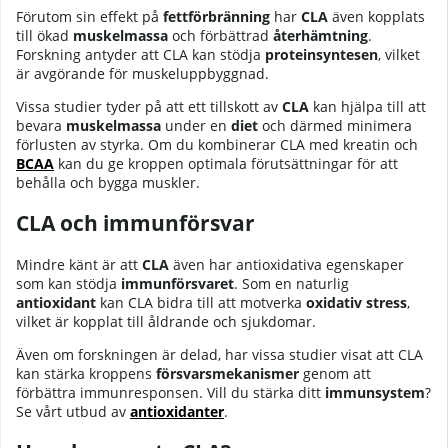
Förutom sin effekt på
fettförbränning
har
CLA
även kopplats
till ökad
muskelmassa
och förbättrad
återhämtning
.
Forskning antyder att CLA kan stödja
proteinsyntesen
, vilket
är avgörande för muskeluppbyggnad.
Vissa studier tyder på att ett tillskott av
CLA
kan hjälpa till att
bevara
muskelmassa
under en
diet
och därmed minimera
förlusten av styrka.
Om du kombinerar CLA med kreatin och
BCAA
kan du ge kroppen optimala förutsättningar för att
behålla och bygga muskler.
CLA och immunförsvar
Mindre känt är att
CLA
även har antioxidativa egenskaper
som kan stödja
immunförsvaret
. Som en naturlig
antioxidant
kan CLA bidra till att motverka
oxidativ stress
,
vilket är kopplat till åldrande och sjukdomar.
Även om forskningen är delad, har vissa studier visat att CLA
kan stärka kroppens
försvarsmekanismer
genom att
förbättra immunresponsen.
Vill du stärka ditt
immunsystem
?
Se vårt utbud av
antioxidanter
.