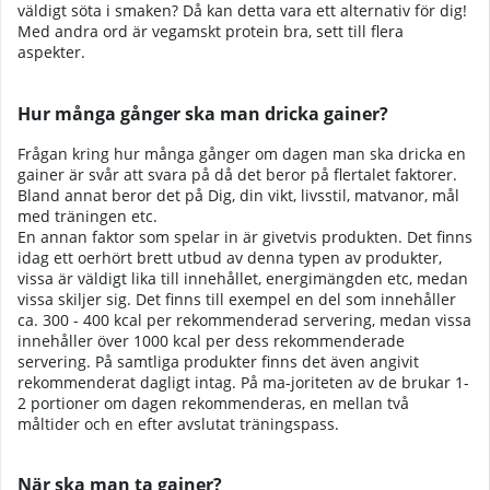
väldigt söta i smaken? Då kan detta vara ett alternativ för dig!
Med andra ord är vegamskt protein bra, sett till flera
aspekter.
Hur många gånger ska man dricka gainer?
Frågan kring hur många gånger om dagen man ska dricka en
gainer är svår att svara på då det beror på flertalet faktorer.
Bland annat beror det på Dig, din vikt, livsstil, matvanor, mål
med träningen etc.
En annan faktor som spelar in är givetvis produkten. Det finns
idag ett oerhört brett utbud av denna typen av produkter,
vissa är väldigt lika till innehållet, energimängden etc, medan
vissa skiljer sig. Det finns till exempel en del som innehåller
ca. 300 - 400 kcal per rekommenderad servering, medan vissa
innehåller över 1000 kcal per dess rekommenderade
servering. På samtliga produkter finns det även angivit
rekommenderat dagligt intag. På ma-joriteten av de brukar 1-
2 portioner om dagen rekommenderas, en mellan två
måltider och en efter avslutat träningspass.
När ska man ta gainer?