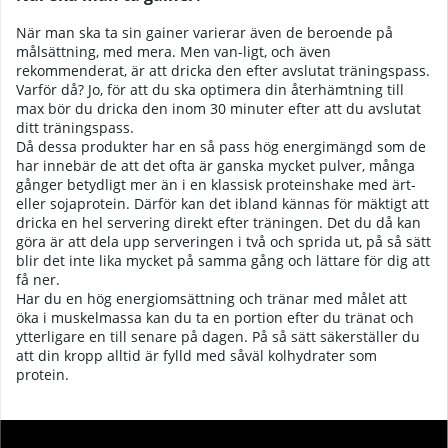
När man ska ta sin gainer varierar även de beroende på
målsättning, med mera. Men van-ligt, och även
rekommenderat, är att dricka den efter avslutat träningspass.
Varför då? Jo, för att du ska optimera din återhämtning till
max bör du dricka den inom 30 minuter efter att du avslutat
ditt träningspass.
Då dessa produkter har en så pass hög energimängd som de
har innebär de att det ofta är ganska mycket pulver, många
gånger betydligt mer än i en klassisk proteinshake med ärt-
eller sojaprotein. Därför kan det ibland kännas för mäktigt att
dricka en hel servering direkt efter träningen. Det du då kan
göra är att dela upp serveringen i två och sprida ut, på så sätt
blir det inte lika mycket på samma gång och lättare för dig att
få ner.
Har du en hög energiomsättning och tränar med målet att
öka i muskelmassa kan du ta en portion efter du tränat och
ytterligare en till senare på dagen. På så sätt säkerställer du
att din kropp alltid är fylld med såväl kolhydrater som
protein.