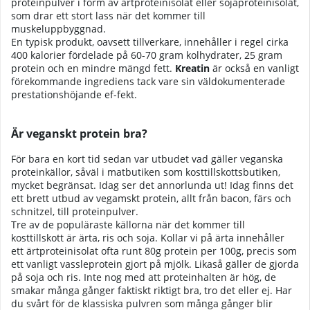
proteinpulver i form av ärtproteinisolat eller sojaproteinisolat,
som drar ett stort lass när det kommer till
muskeluppbyggnad.
En typisk produkt, oavsett tillverkare, innehåller i regel cirka
400 kalorier fördelade på 60-70 gram kolhydrater, 25 gram
protein och en mindre mängd fett.
Kreatin
är också en vanligt
förekommande ingrediens tack vare sin väldokumenterade
prestationshöjande ef-fekt.
Är veganskt protein bra?
För bara en kort tid sedan var utbudet vad gäller veganska
proteinkällor, såväl i matbutiken som kosttillskottsbutiken,
mycket begränsat. Idag ser det annorlunda ut! Idag finns det
ett brett utbud av vegamskt protein, allt från bacon, färs och
schnitzel, till proteinpulver.
Tre av de populäraste källorna när det kommer till
kosttillskott är ärta, ris och soja. Kollar vi på ärta innehåller
ett ärtproteinisolat ofta runt 80g protein per 100g, precis som
ett vanligt vassleprotein gjort på mjölk. Likaså gäller de gjorda
på soja och ris. Inte nog med att proteinhalten är hög, de
smakar många gånger faktiskt riktigt bra, tro det eller ej. Har
du svårt för de klassiska pulvren som många gånger blir