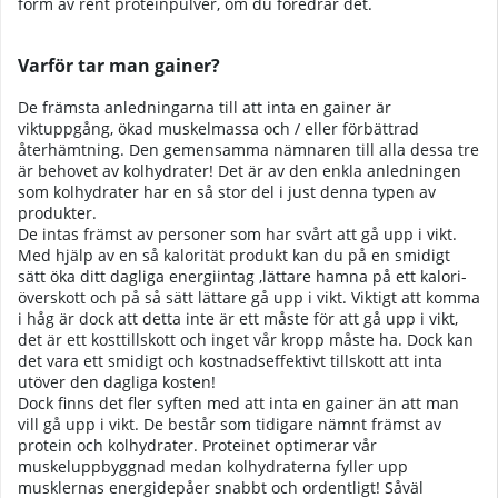
form av rent proteinpulver, om du föredrar det.
Varför tar man gainer?
De främsta anledningarna till att inta en gainer är
viktuppgång, ökad muskelmassa och / eller förbättrad
återhämtning. Den gemensamma nämnaren till alla dessa tre
är behovet av kolhydrater! Det är av den enkla anledningen
som kolhydrater har en så stor del i just denna typen av
produkter.
De intas främst av personer som har svårt att gå upp i vikt.
Med hjälp av en så kalorität produkt kan du på en smidigt
sätt öka ditt dagliga energiintag ,lättare hamna på ett kalori-
överskott och på så sätt lättare gå upp i vikt. Viktigt att komma
i håg är dock att detta inte är ett måste för att gå upp i vikt,
det är ett kosttillskott och inget vår kropp måste ha. Dock kan
det vara ett smidigt och kostnadseffektivt tillskott att inta
utöver den dagliga kosten!
Dock finns det fler syften med att inta en gainer än att man
vill gå upp i vikt. De består som tidigare nämnt främst av
protein och kolhydrater. Proteinet optimerar vår
muskeluppbyggnad medan kolhydraterna fyller upp
musklernas energidepåer snabbt och ordentligt! Såväl