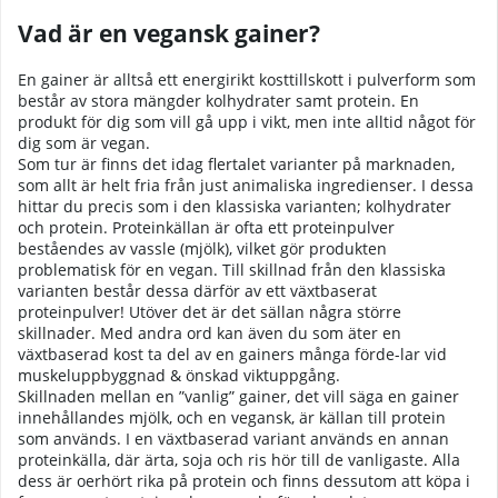
Vad är en vegansk gainer?
En gainer är alltså ett energirikt kosttillskott i pulverform som
består av stora mängder kolhydrater samt protein. En
produkt för dig som vill gå upp i vikt, men inte alltid något för
dig som är vegan.
Som tur är finns det idag flertalet varianter på marknaden,
som allt är helt fria från just animaliska ingredienser. I dessa
hittar du precis som i den klassiska varianten; kolhydrater
och protein. Proteinkällan är ofta ett proteinpulver
beståendes av vassle (mjölk), vilket gör produkten
problematisk för en vegan. Till skillnad från den klassiska
varianten består dessa därför av ett växtbaserat
proteinpulver! Utöver det är det sällan några större
skillnader. Med andra ord kan även du som äter en
växtbaserad kost ta del av en gainers många förde-lar vid
muskeluppbyggnad & önskad viktuppgång.
Skillnaden mellan en ”vanlig” gainer, det vill säga en gainer
innehållandes mjölk, och en vegansk, är källan till protein
som används. I en växtbaserad variant används en annan
proteinkälla, där ärta, soja och ris hör till de vanligaste. Alla
dess är oerhört rika på protein och finns dessutom att köpa i