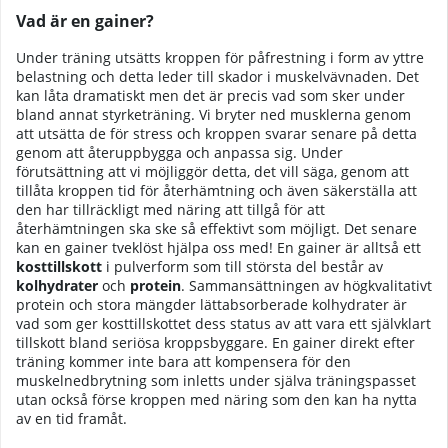
Vad är en gainer?
Under träning utsätts kroppen för påfrestning i form av yttre
belastning och detta leder till skador i muskelvävnaden. Det
kan låta dramatiskt men det är precis vad som sker under
bland annat styrketräning. Vi bryter ned musklerna genom
att utsätta de för stress och kroppen svarar senare på detta
genom att återuppbygga och anpassa sig. Under
förutsättning att vi möjliggör detta, det vill säga, genom att
tillåta kroppen tid för återhämtning och även säkerställa att
den har tillräckligt med näring att tillgå för att
återhämtningen ska ske så effektivt som möjligt. Det senare
kan en gainer tveklöst hjälpa oss med! En gainer är alltså ett
kosttillskott
i pulverform som till största del består av
kolhydrater
och
protein
. Sammansättningen av högkvalitativt
protein och stora mängder lättabsorberade kolhydrater är
vad som ger kosttillskottet dess status av att vara ett självklart
tillskott bland seriösa kroppsbyggare. En gainer direkt efter
träning kommer inte bara att kompensera för den
muskelnedbrytning som inletts under själva träningspasset
utan också förse kroppen med näring som den kan ha nytta
av en tid framåt.