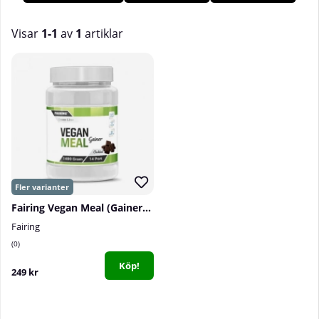
protein som kolhydrater, men trots det endast består av
växtbaserade ingredienser! Hos oss p
å
Tillskottsbolaget hittar
ett brett utbud av veganska gainer!
Visar
1-1
av
1
artiklar
Produkter
Fairing Vegan Meal (Gainer), 1400 g
Fairing
0
Köp!
249 kr