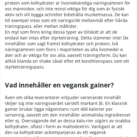
protein som kolhydrater är livsnödvändiga näringsämnen för
oss människor, och inte minst viktiga för dig som är fysiskt
aktiv och vill bygga och/eller bibehålla muskelmassa. De kan
till exempel intas som ett näringsrikt mellanmål efter hårda
träningspass, eller mellan måltider.
En myt som finns kring dessa typer av tillskott är att de
endast kan intas efter styrketräning. Detta stämmer inte! De
innehåller som sagt främst kolhydrater och protein, två
näringsämnen som finns i majoriteten av alla livsmedel vi
äter och är viktiga för oss alla, oavsett träningsform. Du kan
alltså blanda en shake såväl efter ett konditionspass som ett
styrketräningspass.
Vad innehåller en vegansk gainer?
Även om olika leverantörer erbjuder varierande innehåll
skiljer sig inte näringsvärdet särskilt markant åt. En klassisk
gainer brukar ligga någonstans runt 400 kalorier per
servering, oavsett om den innehåller animaliska ingredienser
eller ej. Övervägande del av dessa kalo-rier utgörs av snabba
kolhydrater, oftast i form av maltodextrin. Vanligast är att
des-sa kolhydrater ackompanjeras av ett vegansk