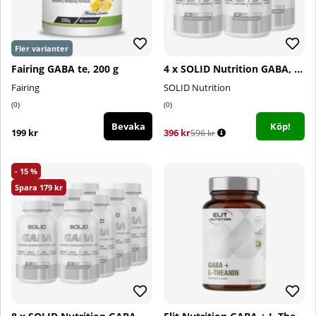
Fairing GABA te, 200 g
4 x SOLID Nutrition GABA, 90 caps
Fairing
SOLID Nutrition
0
0
Bevaka
Köp!
199 kr
396 kr
596 kr
15
179