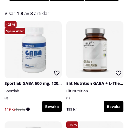
Visar
1-8
av
8
artiklar
Produkter
25
49
Sportlab GABA 500 mg, 120 caps
Elit Nutrition GABA + L-Theanine, 60 caps
Sportlab
Elit Nutrition
3
1
Bevaka
Bevaka
149 kr
199 kr
198 kr
10