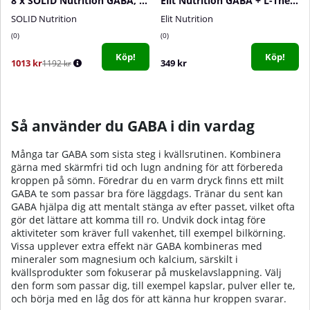
8 x SOLID Nutrition GABA, 90 caps
Elit Nutrition GABA + L-Theanine, 120 caps
SOLID Nutrition
Elit Nutrition
0
0
Köp!
Köp!
1013 kr
349 kr
1192 kr
Så använder du GABA i din vardag
Många tar GABA som sista steg i kvällsrutinen. Kombinera
gärna med skärmfri tid och lugn andning för att förbereda
kroppen på sömn. Föredrar du en varm dryck finns ett milt
GABA te
som passar bra före läggdags. Tränar du sent kan
GABA hjälpa dig att mentalt stänga av efter passet, vilket ofta
gör det lättare att komma till ro. Undvik dock intag före
aktiviteter som kräver full vakenhet, till exempel bilkörning.
Vissa upplever extra effekt när GABA kombineras med
mineraler som magnesium och kalcium, särskilt i
kvällsprodukter som fokuserar på muskelavslappning. Välj
den form som passar dig, till exempel kapslar, pulver eller te,
och börja med en låg dos för att känna hur kroppen svarar.