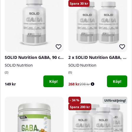
30
SOLID Nutrition GABA, 90 caps
2 x SOLID Nutrition GABA, 90 caps
SOLID Nutrition
SOLID Nutrition
2
0
Köp!
Köp!
149 kr
268 kr
298 kr
34
Utförsäljning!
200