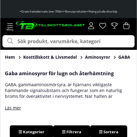
Gratis fraktalternativ över 700kr!
Bonusprodukter
Poäng på alla dina köp
Önskelista
Antal i önskelist
.
Var
Ant
.
Hem
Kosttillskott & Livsmedel
Aminosyror
GABA
Gaba aminosyror för lugn och återhämtning
GABA, gammaaminosmörsyra, är hjärnans viktigaste
hämmande signalsubstans och fungerar som en naturlig
broms för överaktivitet i nervsystemet. När halten är
tillräcklig upplever många minskad stress, jämnare humör
och bättre sömnkvalitet. Ett kvällsintag kan därför passa dig
Läs mer
som vill varva ned inför natten, hantera perioder av mental
belastning eller låta kroppen återhämta sig efter hård
träning. Läs alltid produktens anvisningar och justera intaget
efter dina behov. För extra näringsstöd kan du även se över
Kategorier
Filtrera
Sortera
dina
vitaminer
.