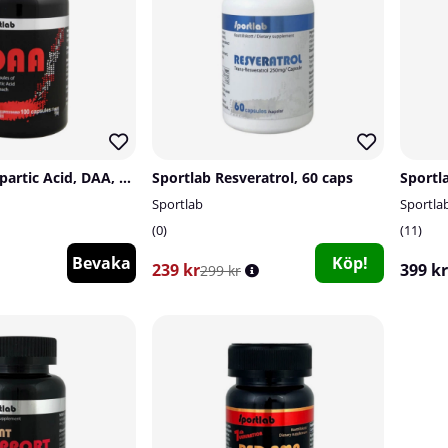
Sportlab D-Aspartic Acid, DAA, 100 caps
Sportlab Resveratrol, 60 caps
Sportl
Sportlab
Sportla
0
11
Bevaka
Köp!
239 kr
399 kr
299 kr