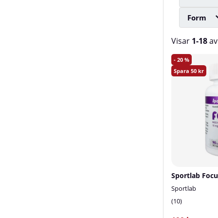
Form
Visar
1-18
a
Produkter
20
50
Sportlab
10