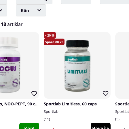
Kön
v
18
artiklar
20
80
Sportlab Focus, NOO-PEPT, 90 caps
Sportlab Limitless, 60 caps
Sportlab
Sportla
11
5
Köp!
Bevaka