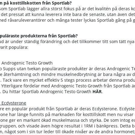
n på kosttillskotten från Sportlab?
som Sportlab lägger allra störst fokus på är det kvalitén på deras ko
et pressat att kunna leverera inte bara de senaste, utan även det 
ed råvaruleverantörer och många tester lyckas Sportlab gång på gång 
opuläraste produkterna från Sportlab?
d är under ständig förändring och det tillkommer titt som tätt ny
varit populära:
b Androgenic Testo Growth
ro Supps utan tvekan populäraste produkter är deras Androgenic T
e återhämtning och mindre muskelnedbrytning är bara några av d
. Tack vare en mycket effektiv 5 stegs process arbetar denna prod
. Ytterligare fördelar med Androgenic Testo Growth från Sportlab är 
n.
Du hittar Sportlab Androgenic Testo Growth
HÄR
.
b Ecdysterone
are en populär produkt från Sportlab är deras Ecdysterone. Ecdyste
one har länge funnits på marknaden för kosttillskott men nu visar 
rone ger en markant ökad muskelmassa och styrka. De som intog 
gruppen, och visade även högre resultat i 1RM i bänkpress. Detta be
n, något som i sin tur leder till ökade nivåer av de andra hormonet