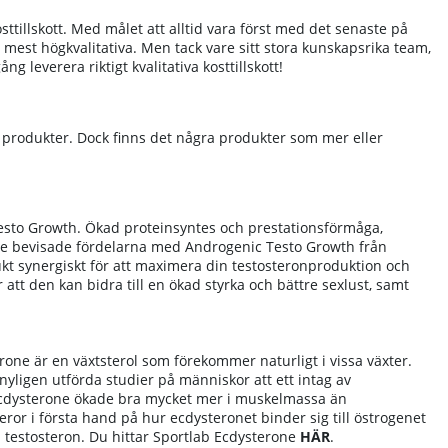
sttillskott. Med målet att alltid vara först med det senaste på
mest högkvalitativa. Men tack vare sitt stora kunskapsrika team,
leverera riktigt kvalitativa kosttillskott!
a produkter. Dock finns det några produkter som mer eller
esto Growth. Ökad proteinsyntes och prestationsförmåga,
e bevisade fördelarna med Androgenic Testo Growth från
ukt synergiskt för att maximera din testosteronproduktion och
att den kan bidra till en ökad styrka och bättre sexlust, samt
rone är en växtsterol som förekommer naturligt i vissa växter.
nyligen utförda studier på människor att ett intag av
ecdysterone ökade bra mycket mer i muskelmassa än
ror i första hand på hur ecdysteronet binder sig till östrogenet
; testosteron.
Du hittar Sportlab Ecdysterone
HÄR
.