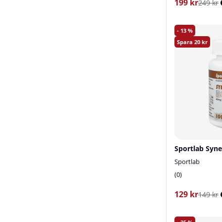
199 kr
249 kr
13
20
Sportlab
0
129 kr
149 kr