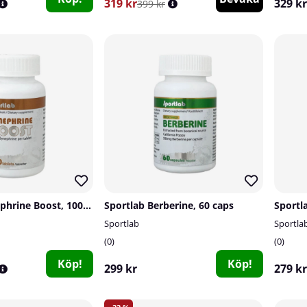
319 kr
329 kr
399 kr
Sportlab Synephrine Boost, 100 tabs
Sportlab Berberine, 60 caps
Sportl
Sportlab
Sportla
0
0
Köp!
Köp!
299 kr
279 kr