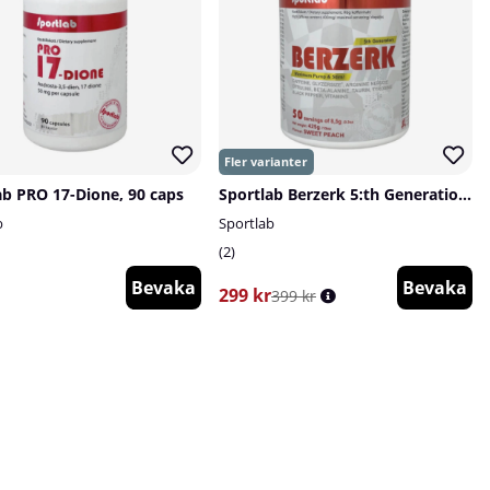
ab PRO 17-Dione, 90 caps
Sportlab Berzerk 5:th Generation, 425 g
b
Sportlab
2
Bevaka
Bevaka
299 kr
399 kr