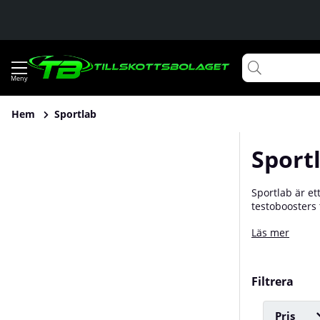
Hem
Sportlab
Sport
Sportlab är et
testoboosters 
hela vida värl
Läs mer
produktutveckl
utbud av kostt
Filtrera
Pris