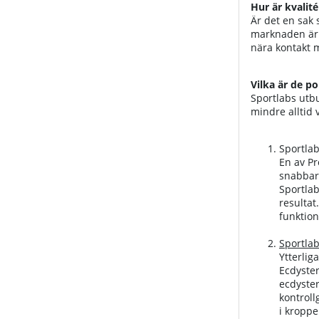
Hur är kvalité
Är det en sak 
marknaden är d
nära kontakt m
Vilka är de p
Sportlabs utbu
mindre alltid 
Sportla
En av P
snabbar
Sportlab
resultat
funktio
Sportla
Ytterlig
Ecdyster
ecdyste
kontroll
i kroppe