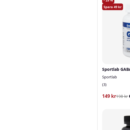
25
49
Sportlab GAB
Sportlab
3
149 kr
198 kr