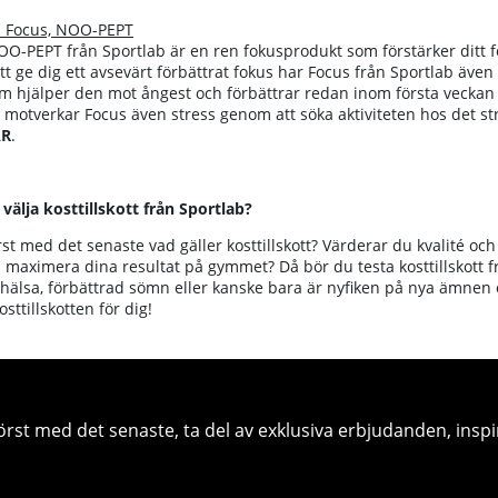
b Focus, NOO-PEPT
O-PEPT från Sportlab är en ren fokusprodukt som förstärker ditt 
tt ge dig ett avsevärt förbättrat fokus har Focus från Sportlab äve
 hjälper den mot ångest och förbättrar redan inom första veckan 
motverkar Focus även stress genom att söka aktiviteten hos det s
R
.
 välja kosttillskott från Sportlab?
rst med det senaste vad gäller kosttillskott? Värderar du kvalité och f
 maximera dina resultat på gymmet? Då bör du testa kosttillskott frå
hälsa, förbättrad sömn eller kanske bara är nyfiken på nya ämnen o
sttillskotten för dig!
örst med det senaste, ta del av exklusiva erbjudanden, inspi