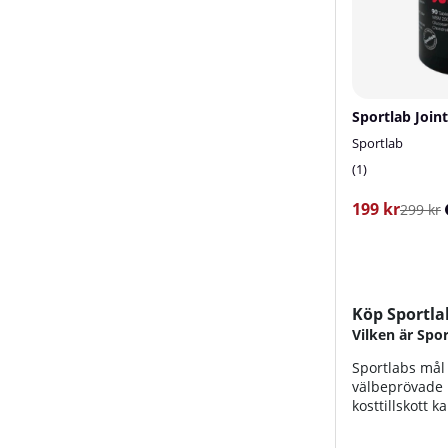
Sportlab Join
Sportlab
1
199 kr
299 kr
Köp Sportla
Vilken är Spor
Sportlabs mål 
välbeprövade k
kosttillskott 