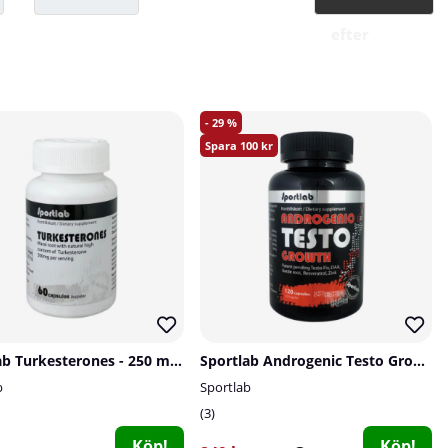
efter
29
100
Sportlab Turkesterones - 250 mg, 60 caps
Sportlab Androgenic Testo Growth, 120 caps
b
Sportlab
3
Köp!
Köp!