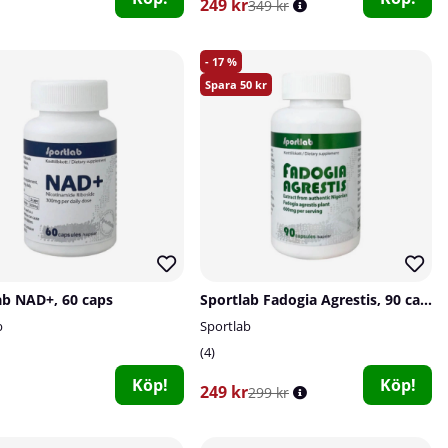
249 kr
349 kr
17
50
ab NAD+, 60 caps
Sportlab Fadogia Agrestis, 90 caps
b
Sportlab
4
Köp!
Köp!
249 kr
299 kr