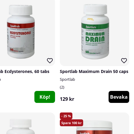
ab Ecdysterones, 60 tabs
Sportlab Maximum Drain 50 caps
b
Sportlab
2
Köp!
Bevaka
129 kr
25
100