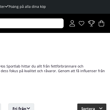
ter
Poäng på alla dina köp
Önskelista
Antal i önskelista
.
V
An
.
os Sportlab hittar du allt från fettförbrännare och
dess fokus på kvalitet och råvaror. Genom att få influenser från
et åt slumpen. De ligger i framkant när de gäller
sportnäring. Hos oss på Tillskottsbolaget hittar du ett brett
Fri från
Sortera