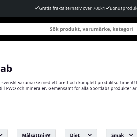
Gratis fraktalternativ över 700kr!
Bonusproduk
lab
t svenskt varumärke med ett brett och komplett produktsortiment! H
till PWO och mineraler. Gemensamt för alla Sportlabs produkter är 
den väljer Sportlab ut sina råvaror oerhört noggrant och lämnar ing
ing och är oftast ett steg framför konkurrenterna på marknaden för 
illskott från Sportlab!
Målsättning
Diet
Smak