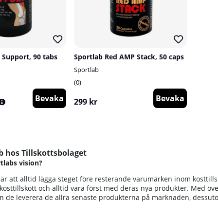
t Support, 90 tabs
Sportlab Red AMP Stack, 50 caps
Sportlab
0
Bevaka
Bevaka
299 kr
b hos Tillskottsbolaget
tlabs vision?
är att alltid lägga steget före resterande varumärken inom kosttillsk
osttillskott och alltid vara först med deras nya produkter. Med öve
kan de leverera de allra senaste produkterna på marknaden, dessuto