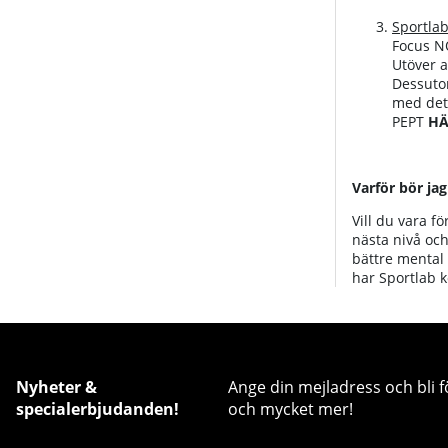
Sportla
Focus NO
Utöver a
Dessutom
med det 
PEPT
HÄ
Varför bör jag
Vill du vara fö
nästa nivå och
bättre mental 
har Sportlab ko
Nyheter &
Ange din mejladress och bli f
specialerbjudanden!
och mycket mer!