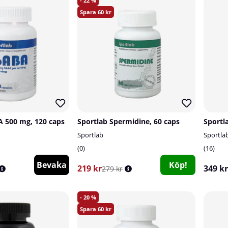
22
60
A 500 mg, 120 caps
Sportlab Spermidine, 60 caps
Sportl
Sportlab
Sportla
0
16
Bevaka
Köp!
219 kr
349 kr
279 kr
20
60