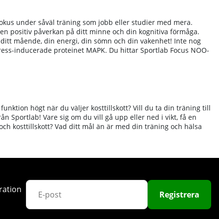
fokus under såväl träning som jobb eller studier med mera.
n en positiv påverkan på ditt minne och din kognitiva förmåga.
ditt mående, din energi, din sömn och din vakenhet! Inte nog
tress-inducerade proteinet MAPK.
Du hittar Sportlab Focus NOO-
unktion högt när du väljer kosttillskott? Vill du ta din träning till
n Sportlab! Vare sig om du vill gå upp eller ned i vikt, få en
ch kosttillskott? Vad ditt mål än är med din träning och hälsa
ration
Registrera