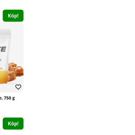
47
Utförsäljning!
Köp!
70
SOLID Nutrition CLA, 60 caps
SOLID Nutrition
0
e, 750 g
79 kr
Köp!
149 kr
Köp!