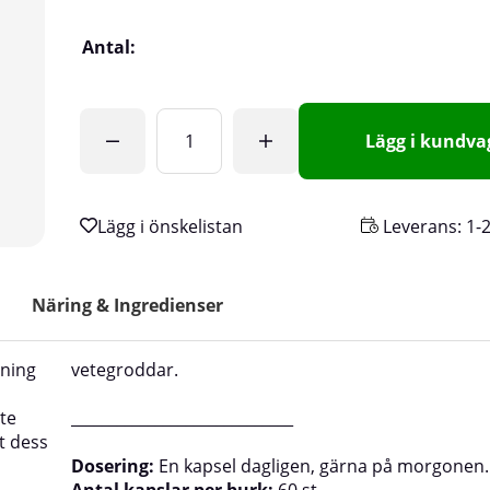
Antal:
Lägg i kundv
Leverans:
1-
Näring & Ingredienser
ening
vetegroddar.
te
_____________________________
t dess
Dosering:
En kapsel dagligen, gärna på morgonen.
Antal kapslar per burk:
60 st