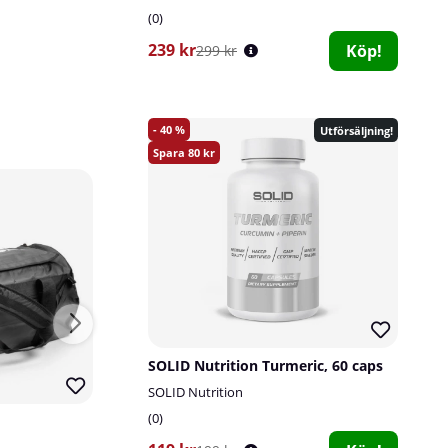
0
239 kr
Köp!
299 kr
40
Utförsäljning!
80
SOLID Nutrition Turmeric, 60 caps
SOLID Nutrition
0
Fat Gripz Original
Tyngre Vasslei
Fat Gripz
Tyngre