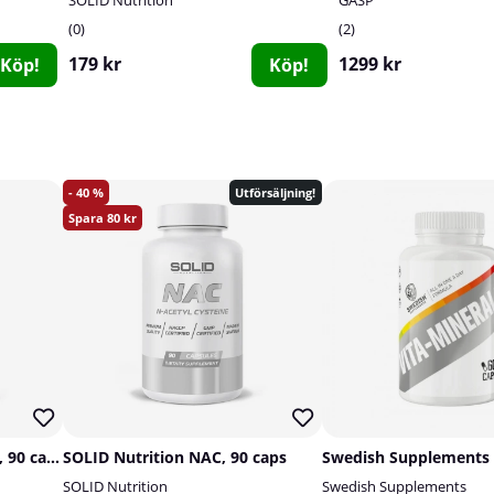
0
2
179 kr
1299 kr
Köp!
Köp!
40
Utförsäljning!
80
SOLID Nutrition Omega-3, 90 caps
SOLID Nutrition NAC, 90 caps
SOLID Nutrition
Swedish Supplements