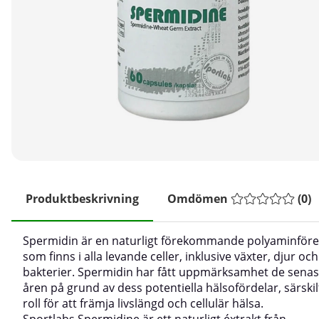
Produktbeskrivning
Omdömen
(
0
)
Spermidin är en naturligt förekommande polyaminför
som finns i alla levande celler, inklusive växter, djur och
bakterier. Spermidin har fått uppmärksamhet de senas
åren på grund av dess potentiella hälsofördelar, särskil
roll för att främja livslängd och cellulär hälsa.
Sportlabs Spermidine är ett naturligt éxtrakt från