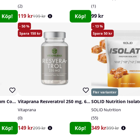
2
1
119 kr
99 kr
Köp!
Köp!
199 kr
50
13
150
50
SOLID Nutrition Magnesium Complex, 90 caps
Vitaprana Resveratrol 250 mg, 60 caps
SOLID Nutrition Isolat
Vitaprana
SOLID Nutrition
0
55
149 kr
349 kr
Köp!
Köp!
299 kr
399 kr