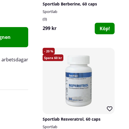
Sportlab Berberine, 60 caps
Sportlab
0
299 kr
Köp!
agnen
20
60
2 arbetsdagar
Sportlab Resveratrol, 60 caps
Sportlab