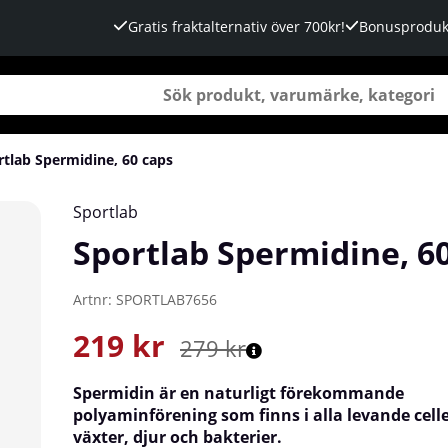
Gratis fraktalternativ över 700kr!
Bonusproduk
rtlab Spermidine, 60 caps
Sportlab
Sportlab Spermidine, 6
Artnr:
SPORTLAB7656
219
kr
279
kr
Spermidin är en naturligt förekommande
polyaminförening som finns i alla levande celle
växter, djur och bakterier.