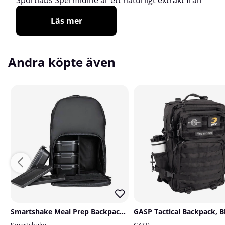
Läs mer
Andra köpte även
Smartshake Meal Prep Backpack, 22 L, Black
GASP Tactical Backpack, B
Smartshake
GASP