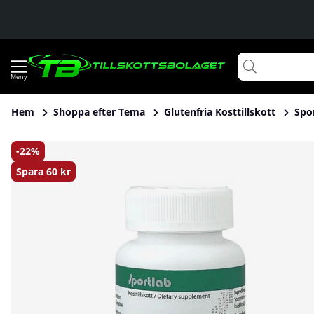
Hem
Shoppa efter Tema
Glutenfria Kosttillskott
Spo
Produktbilder Sportlab Spermidine, 60 caps
22
Spara
60 kr