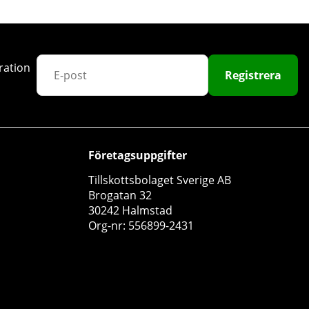
ration
Registrera
Sportlab Turkesterones - 250 mg, 60 caps
Företagsuppgifter
Sportlab
Tillskottsbolaget Sverige AB
5
Brogatan 32
30242 Halmstad
329 kr
Köp!
Org-nr: 556899-2431