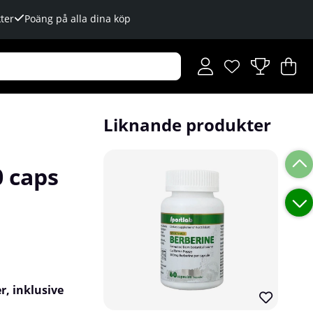
ter
Poäng på alla dina köp
Önskelista
Antal i önskelista
.
V
An
.
Liknande produkter
0 caps
r, inklusive