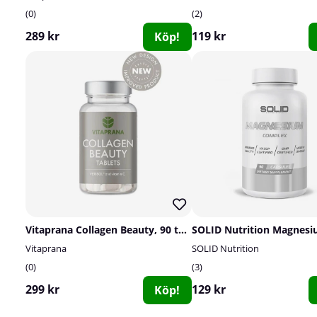
0
2
289 kr
119 kr
Köp!
Vitaprana Collagen Beauty, 90 tabs
Vitaprana
SOLID Nutrition
0
3
299 kr
129 kr
Köp!