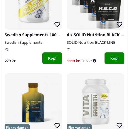
Swedish Supplements 100% Maltodextrine, 3 kg
4 x SOLID Nutrition BLACK LINE H.B.C.D, 900 g
Swedish Supplements
SOLID Nutrition BLACK LINE
0
0
Köp!
Köp!
279 kr
1119 kr
1316 kr