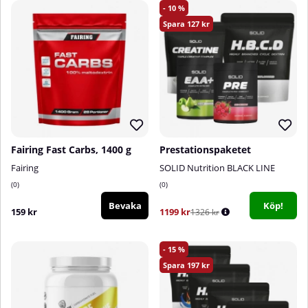
10
127
Fairing Fast Carbs, 1400 g
Prestationspaketet
Fairing
SOLID Nutrition BLACK LINE
0
0
Bevaka
Köp!
159 kr
1199 kr
1326 kr
15
197