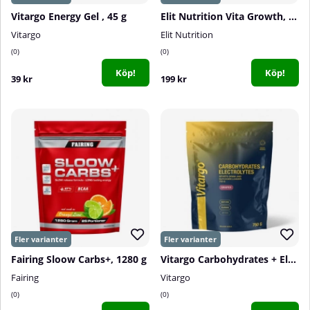
Vitargo Energy Gel , 45 g
Elit Nutrition Vita Growth, 1 kg
Vitargo
Elit Nutrition
0
0
Köp!
Köp!
39 kr
199 kr
Fairing Sloow Carbs+, 1280 g
Vitargo Carbohydrates + Electrolytes, 750 g
Fairing
Vitargo
0
0