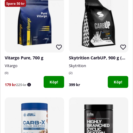
50
Vitargo Pure, 700 g
Skytrition CarbUP, 900 g (Unflavoured)
Vitargo
Skytrition
0
2
Köp!
Köp!
179 kr
399 kr
229 kr