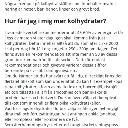
Några exempel på kolhydratskällor som innehåller mycket
näring är nötter, bär, banor, linser och grovt bröd.
Hur får jag i mig mer kolhydrater?
Livsmedelsverket rekommenderar att 45-60% av energin vi får
i oss av maten vi äter dagligen skall komma från just
kolhydrater. Detta innehär alltså att du som äter cirka 2000
kcal per dag bör få i dig ungefär 250 - 300g om dagen. Det
finns även en rekommendation att inte mer än 50 av dessa
gram bör komma från tillsatt socker. Detta är endast
rekommendationer och givetvis varierar dessa siffror
beroende på livsstil, träningsnivå, etc.
Om du känner att du har svårt att få i dig tillräckligt finns det
flertalet tillskott som kan underlätta! Du kan till exempel köpa
rena kolhydrater, i form av maltodextrin, havremjöl, rismjöl
etc och tillsätta i allt från smoothies och pannkakor till
proteinshakes och bakverk. Du kan även välja ett komplext
tillskott som innehåller flera olika kolhydratskällor.
Vad för slags kolhydrater du bör välja är återigen avhängigt
dina mål och förutsättningar. Välj antingen enkla (snabba)
eller komplexa, eller kombinera de två.
Som
återhämtningsdryck
efter ett tungt styrketräningspass