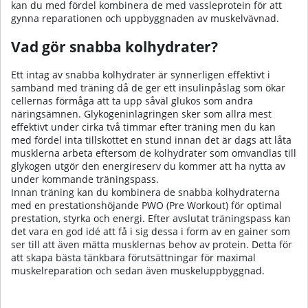
kan du med fördel kombinera de med
vassleprotein
för att
gynna reparationen och uppbyggnaden av muskelvävnad.
Vad gör snabba kolhydrater?
Ett intag av snabba kolhydrater är synnerligen effektivt i
samband med träning då de ger ett insulinpåslag som ökar
cellernas förmåga att ta upp såväl glukos som andra
näringsämnen. Glykogeninlagringen sker som allra mest
effektivt under cirka två timmar efter träning men du kan
med fördel inta tillskottet en stund innan det är dags att låta
musklerna arbeta eftersom de kolhydrater som omvandlas till
glykogen utgör den energireserv du kommer att ha nytta av
under kommande träningspass.
Innan träning kan du kombinera de snabba kolhydraterna
med en
prestationshöjande
PWO (Pre Workout) för optimal
prestation, styrka och energi. Efter avslutat träningspass kan
det vara en god idé att få i sig dessa i form av en gainer som
ser till att även mätta musklernas behov av protein. Detta för
att skapa bästa tänkbara förutsättningar för maximal
muskelreparation och sedan även muskeluppbyggnad.