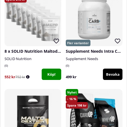
8 x SOLID Nutrition Maltodextrin, 900 g
Supplement Needs Intra Carbs+, 30 serv.
SOLID Nutrition
Supplement Needs
0
0
Köp!
Bevaka
552 kr
499 kr
792 kr
Nyhet
16
198