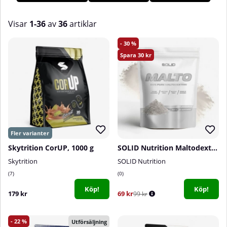
även återhämta oss så snabbt som möjligt efteråt.
Visar
1-36
av
36
artiklar
Produkter
30
30
Skytrition CorUP, 1000 g
SOLID Nutrition Maltodextrin, 900 g
Skytrition
SOLID Nutrition
7
0
Köp!
Köp!
179 kr
69 kr
99 kr
22
Utförsäljning