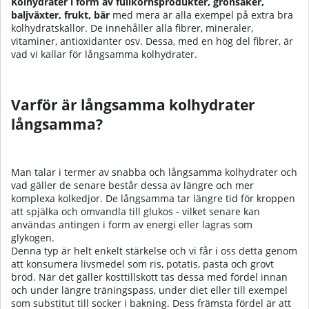
Kolhydrater i form av fullkornsprodukter, grönsaker,
baljväxter, frukt, bär
med mera är alla exempel på extra bra
kolhydratskällor. De innehåller alla fibrer,
mineraler
,
vitaminer
, antioxidanter osv. Dessa, med en hög del fibrer, är
vad vi kallar för långsamma kolhydrater.
Varför är långsamma kolhydrater
långsamma?
Man talar i termer av snabba och
långsamma kolhydrater
och
vad gäller de senare består dessa av längre och mer
komplexa kolkedjor. De långsamma tar längre tid för kroppen
att spjälka och omvandla till glukos - vilket senare kan
användas antingen i form av energi eller lagras som
glykogen.
Denna typ är helt enkelt stärkelse och vi får i oss detta genom
att konsumera livsmedel som ris, potatis, pasta och grovt
bröd. När det gäller
kosttillskott
tas dessa med fördel innan
och under längre träningspass, under diet eller till exempel
som substitut till socker i bakning. Dess främsta fördel är att