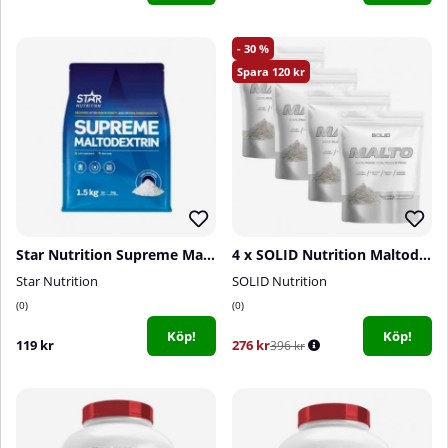
30
120
Star Nutrition Supreme Maltodextrin, 1,5 kg
4 x SOLID Nutrition Maltodextrin, 900 g
Star Nutrition
SOLID Nutrition
0
0
Köp!
Köp!
119 kr
276 kr
396 kr