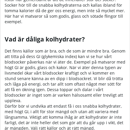
Socker hör till de snabba kolhydraterna och kallas ibland för
tomma kalorier då de ger oss energi, men inte så mycket mer.
Här har vi matvaror så som godis, glass och sötade flingor till
exempel.
Vad är dåliga kolhydrater?
Det finns källor som är bra, och de som är mindre bra. Genom
att titta på dess
GI
(glykemiska index) kan vi se hur vårt
blodsocker påverkas när vi äter de. Exempel på matvaror med
högt GI är godis, glass och kakor. När vi äter denna typen av
livsmedel ökar vårt blodsocker kraftigt och vi kommer en
stund senare känna av en dipp i blodsockret. Vi blir då trötta
och låga på energi, och tar allt som oftast något mer sött för
att få en ökning igen. Dessa toppar och dalar i vårt
blodsocker är inget som är varken hälsosamt eller trevligt att
uppleva.
Därför bör vi undvika att endast få i oss snabba kolhydrater,
med högt GI, i allt för stor mängd och utan att variera med
långsamma. Viktigt att komma ihåg är att kolhydrater är inte
farligt, det är inte heller det som gör att du går upp i vikt, det
är mängden. Välj rätt källor och ät rätt mängd.