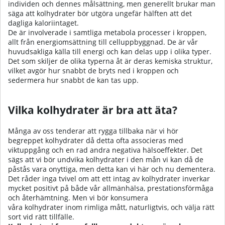
individen och dennes målsättning, men generellt brukar man
säga att kolhydrater bör utgöra ungefär hälften att det
dagliga kaloriintaget.
De är involverade i samtliga metabola processer i kroppen,
allt från energiomsättning till celluppbyggnad. De är vår
huvudsakliga källa till energi och kan delas upp i olika typer.
Det som skiljer de olika typerna åt är deras kemiska struktur,
vilket avgör hur snabbt de bryts ned i kroppen och
sedermera hur snabbt de kan tas upp.
Vilka kolhydrater är bra att äta?
Många av oss tenderar att rygga tillbaka när vi hör
begreppet kolhydrater då detta ofta associeras med
viktuppgång och en rad andra negativa hälsoeffekter. Det
sägs att vi bör undvika kolhydrater i den mån vi kan då de
påstås vara onyttiga, men detta kan vi här och nu dementera.
Det råder inga tvivel om att ett intag av kolhydrater inverkar
mycket positivt på både vår allmänhälsa, prestationsförmåga
och återhämtning. Men vi bör konsumera
våra kolhydrater inom rimliga mått, naturligtvis, och välja rätt
sort vid rätt tillfälle.