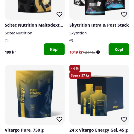
Scitec Nutrition Maltodextrin, 2000 g
Skytrition Intra & Post Stack
Scitec Nutrition
Skytrition
0
0
Köp!
Köp!
199 kr
1049 kr
1247 kr
4
37
Vitargo Pure, 750 g
24 x Vitargo Energy Gel, 45 g