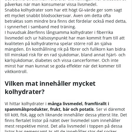
påverkas när man konsumerar vissa livsmedel.
Snabba kolhydrater
som har ett högt GI-värde ger som sagt
ett mycket snabbt blodsockersvar. Även om detta ofta
betraktas som mindre bra finns det fördelar också med detta,
i synnerhet i samband med träning.
I huvudsak återfinns långsamma kolhydrater i fiberrika
livsmedel och ur hälsosynpunkt har man kommit fram till att
kvaliteten på kolhydraterna spelar större roll än själva
mängden. En kosthållning rik på fibrer och fullkorn kan bidra
till minskad risk för en rad sjukdomar, bland annat hjärt- och
kärlsjukdomar, diabetes och vissa cancerformer. Och inte
minst har man kunnat se goda effekter när det kommer till
viktkontroll.
Vilken mat innehåller mycket
kolhydrater?
Vi hittar kolhydrater i
många livsmedel, framförallt i
spannmålsprodukter, frukt, bär och potatis
. Ser vi däremot
till kött, fisk, ägg och liknande innehåller dessa ytterst lite. Det
finns flertalet listor på nätet över livsmedel som innehåller
mest respektive minst. Det alla livsmedel i toppen på dessa
listor har gemensamt är att de innehåller stor del socker.