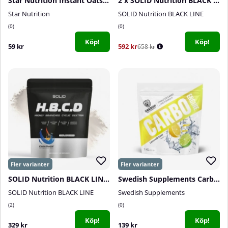
Star Nutrition Instant Oats, 1kg
2 x SOLID Nutrition BLACK LINE H.B.C.D, 900 g
Star Nutrition
SOLID Nutrition BLACK LINE
0
0
Köp!
Köp!
59 kr
592 kr
658 kr
SOLID Nutrition BLACK LINE H.B.C.D, 900 g
Swedish Supplements Carbo Engine, 1 kg
SOLID Nutrition BLACK LINE
Swedish Supplements
2
0
Köp!
Köp!
329 kr
139 kr