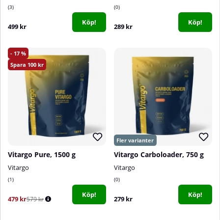
3
0
Köp!
Köp!
499 kr
289 kr
17
100
Vitargo Pure, 1500 g
Vitargo Carboloader, 750 g
Vitargo
Vitargo
1
0
Köp!
Köp!
479 kr
279 kr
579 kr