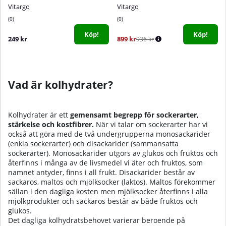
Vitargo
Vitargo
0
0
Köp!
Köp!
249 kr
899 kr
936 kr
Vad är kolhydrater
?
Kolhydrater är ett
gemensamt begrepp för sockerarter,
stärkelse och kostfibrer.
När vi talar om sockerarter har vi
också att göra med de två undergrupperna monosackarider
(enkla sockerarter) och disackarider (sammansatta
sockerarter). Monosackarider utgörs av glukos och fruktos och
återfinns i många av de livsmedel vi äter och fruktos, som
namnet antyder, finns i all frukt. Disackarider består av
sackaros, maltos och mjölksocker (laktos). Maltos förekommer
sällan i den dagliga kosten men mjölksocker återfinns i alla
mjölkprodukter och sackaros består av både fruktos och
glukos.
Det dagliga kolhydratsbehovet varierar beroende på