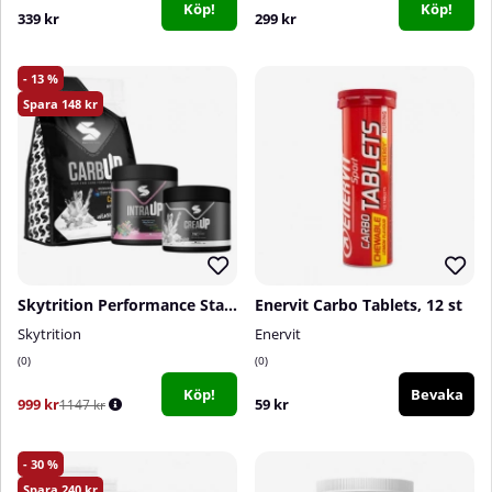
Köp!
Köp!
339 kr
299 kr
13
148
Skytrition Performance Stack
Enervit Carbo Tablets, 12 st
Skytrition
Enervit
0
0
Köp!
Bevaka
999 kr
59 kr
1147 kr
30
240