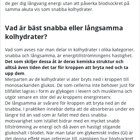
de ger dig långvarig energi utan att påverka blodsockret på
samma akuta vis som snabba kolhydrater.
Vad är bäst snabba eller långsamma
kolhydrater?
Vad som avses när man delar in kolhydrater i olika kategorier,
snabba och långsamma, är energitillströmningens hastighet.
Det som skiljer dessa åt är deras kemiska struktur och
alltså även tiden det tar för kroppen att bryta ned och ta
upp dem
.
Merparten av de kolhydrater vi äter bryts ned i kroppen till
monosackariden glukos. De som cellerna inte behöver just för
tillfället lagras i form av glykogen i levern och musklerna och
utgör senare en stor del av kroppens energireserv.
De långsamma är svårare för kroppen att bryta ned än de
snabba. I praktiken innebär detta att de absorberas under en
längre tid än vad som är fallet med dess snabba
motsvarighet som istället bidrar med en mycket snabb
tillströmning av energi och då även en hastigt stigande
glukoshalt i blodet. När man talar om glykemiskt index (GI) är
det denna effekt man refererar till, nämligen hur blodsockret