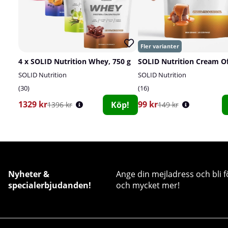
4 x SOLID Nutrition Whey, 750 g
SOLID Nutrition
SOLID Nutrition
30
16
1329 kr
99 kr
Köp!
1396 kr
149 kr
Nyheter &
Ange din mejladress och bli f
specialerbjudanden!
och mycket mer!