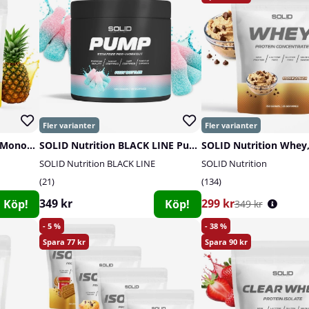
SOLID Nutrition Creatine Monohydrate, 400 g
SOLID Nutrition BLACK LINE Pump, 360 g
SOLID Nutrition Whey,
SOLID Nutrition BLACK LINE
SOLID Nutrition
21
134
349 kr
299 kr
Köp!
Köp!
349 kr
5
38
77
90