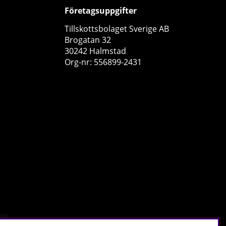
Företagsuppgifter
Tillskottsbolaget Sverige AB
Brogatan 32
30242 Halmstad
Org-nr: 556899-2431
Skytrition HydraUP, 300 g
Skytrition
3
299 kr
Köp!
33
100