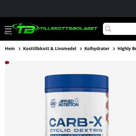
Hem
Kosttillskott & Livsmedel
Kolhydrater
Highly B
Produktbilder Applied Nutrition Carb-X, 1200 g