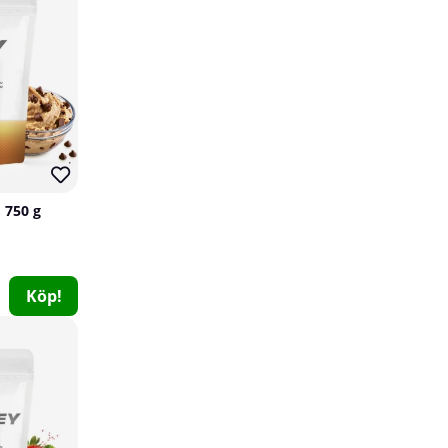
 750 g
Skytrition CreaUP, 320 g
Köp!
Skytrition
0
299 kr
Köp!