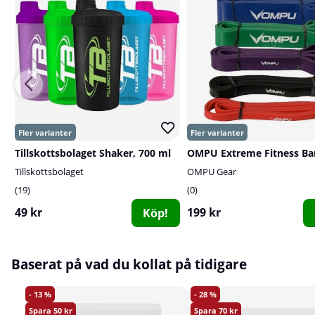
Tillskottsbolaget Shaker, 700 ml
OMPU Extreme Fitness Ba
Tillskottsbolaget
OMPU Gear
19
0
49 kr
199 kr
Köp!
Baserat på vad du kollat på tidigare
13
28
50
70