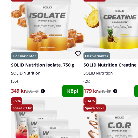
SOLID Nutrition Isolate, 750 g
SOLID Nutrition
SOLID Nutrition
55
26
349 kr
179 kr
Köp!
399 kr
249 kr
5
34
67
50