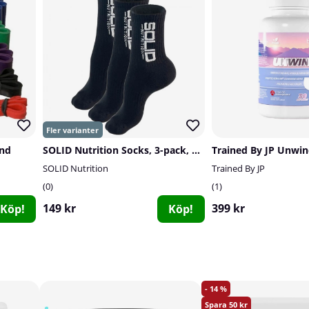
nd
SOLID Nutrition Socks, 3-pack, Black
Trained By JP Unwin
SOLID Nutrition
Trained By JP
0
1
149 kr
399 kr
Köp!
Köp!
14
50