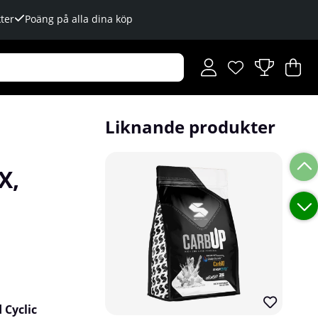
ter
Poäng på alla dina köp
Önskelista
Antal i önskelista
.
V
An
.
Liknande produkter
X,
 Cyclic