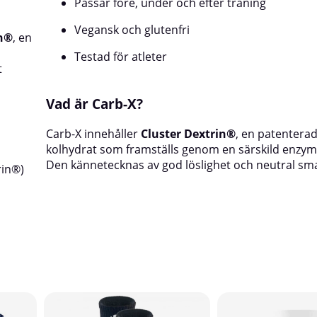
Passar före, under och efter träning
Vegansk och glutenfri
in®
, en
Testad för atleter
t
Vad är Carb-X?
Carb-X innehåller
Cluster Dextrin®
, en patentera
kolhydrat som framställs genom en särskild enzy
Den kännetecknas av god löslighet och neutral smak
rin®)