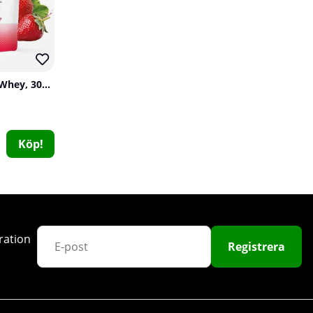
SOLID Nutrition Clear Whey, 300 g
Köp!
Scitec Nutrition 100% Creatine Monohydrate, 500 g
Scitec Nutrition
0
299 kr
Köp!
ration
Registrera