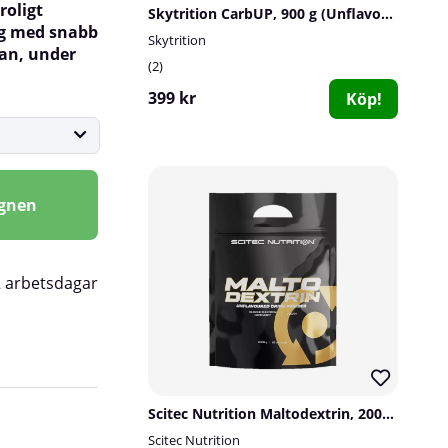
roligt
Skytrition CarbUP, 900 g (Unflavoured)
dig med snabb
Skytrition
nan, under
2
399 kr
Köp!
agnen
2 arbetsdagar
gör den enkel att använda i olika dryckesbland
Scitec Nutrition Maltodextrin, 2000 g
Produkten kan användas både ensam eller k
Scitec Nutrition