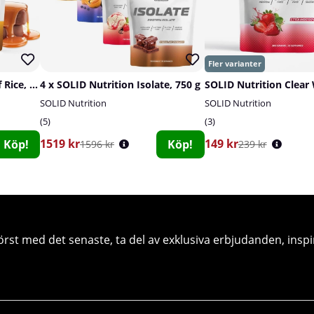
SOLID Nutrition Cream Of Rice, 1 kg
4 x SOLID Nutrition Isolate, 750 g
SOLID Nutrition
SOLID Nutrition
5
3
1519 kr
149 kr
Köp!
Köp!
1596 kr
239 kr
örst med det senaste, ta del av exklusiva erbjudanden, inspi