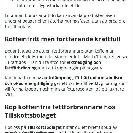
koffein för dygnstäckande effekt
En annan bonus är att du kan använda produkten även
under vilodagar eller i återhämtningsfaser, utan att oroa dig
för stimulans.
Koffeinfritt men fortfarande kraftfull
Det är lätt att tro att en fettförbrännare utan koffein är
mindre effektiv, men det stämmer inte. Med rätt ingredienser
– i rätt dos – kan du få stöd för
viktnedgång och
fettförbränning
utan att kroppen går på högvarv.
Kombinationen av
aptitdämpning, förbättrad metabolism
och ökad energitillgång
ger ett värdefullt verktyg för dig som
vill forma kroppen och minska fettprocenten, på ett lugnare
sätt.
Köp koffeinfria fettförbrännare hos
Tillskottsbolaget
Hos oss på
Tillskottsbolaget
hittar du ett brett utbud av
stimfria fettförbrännare
– både i kapselform och som