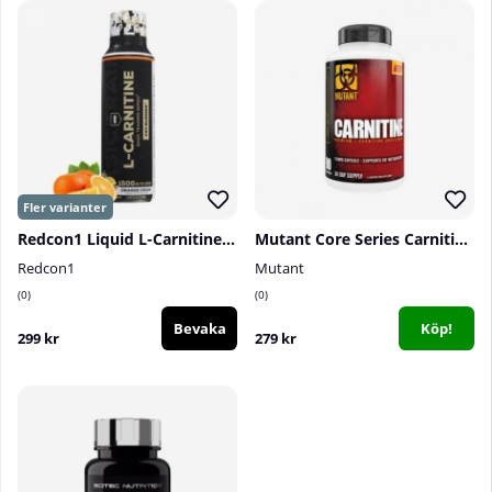
Redcon1 Liquid L-Carnitine, 30 serv.
Mutant Core Series Carnitine, 90 caps
Redcon1
Mutant
0
0
Bevaka
Köp!
299 kr
279 kr