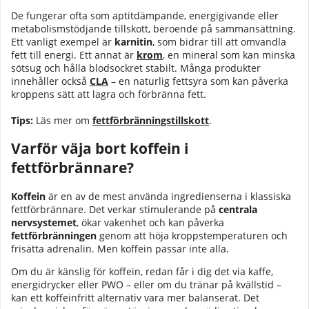
De fungerar ofta som aptitdämpande, energigivande eller
metabolismstödjande tillskott, beroende på sammansättning.
Ett vanligt exempel är
karnitin
, som bidrar till att omvandla
fett till energi. Ett annat är
krom
, en mineral som kan minska
sötsug och hålla blodsockret stabilt. Många produkter
innehåller också
CLA
– en naturlig fettsyra som kan påverka
kroppens sätt att lagra och förbränna fett.
Tips:
Läs mer om
fettförbränningstillskott
.
Varför väja bort koffein i
fettförbrännare?
Koffein
är en av de mest använda ingredienserna i klassiska
fettförbrännare. Det verkar stimulerande på
centrala
nervsystemet
, ökar vakenhet och kan påverka
fettförbränningen
genom att höja kroppstemperaturen och
frisätta adrenalin. Men koffein passar inte alla.
Om du är känslig för koffein, redan får i dig det via kaffe,
energidrycker eller PWO – eller om du tränar på kvällstid –
kan ett koffeinfritt alternativ vara mer balanserat. Det