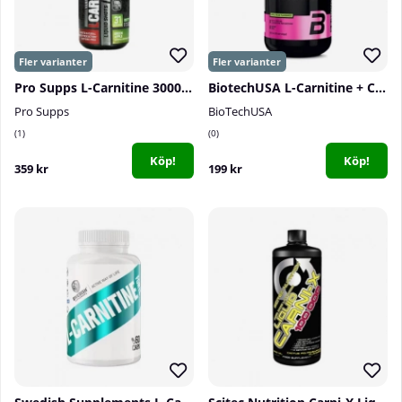
Pro Supps L-Carnitine 3000, 473 ml
BiotechUSA L-Carnitine + Chrome, 500 ml
Pro Supps
BioTechUSA
1
0
Köp!
Köp!
359 kr
199 kr