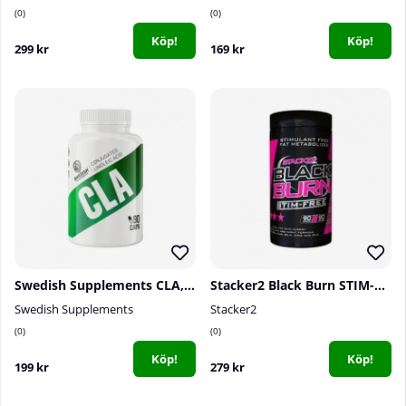
0
0
Köp!
Köp!
299 kr
169 kr
Swedish Supplements CLA, 90 caps
Stacker2 Black Burn STIM-FREE, 90 caps
Swedish Supplements
Stacker2
0
0
Köp!
Köp!
199 kr
279 kr