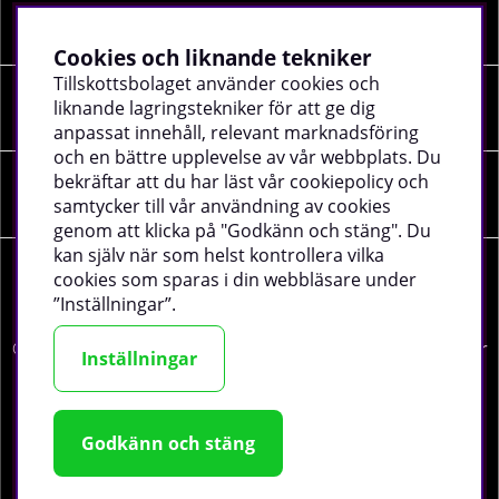
Information
Cookies och liknande tekniker
Tillskottsbolaget använder cookies och
liknande lagringstekniker för att ge dig
Sociala medier
anpassat innehåll, relevant marknadsföring
och en bättre upplevelse av vår webbplats. Du
bekräftar att du har läst vår cookiepolicy och
Företagsuppgifter
samtycker till vår användning av cookies
genom att klicka på "Godkänn och stäng". Du
kan själv när som helst kontrollera vilka
cookies som sparas i din webbläsare under
”Inställningar”.
©
2026 tillskottsbolaget.se. Vi använder cookies -
läs mer
Inställningar
här
.
Godkänn och stäng