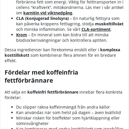
förbränna fett som energi. Viktig för fetttransporten in i
cellens "kraftverk", mitokondrierna. Läs mer i vår
artikel
om
karnitin vid viktnedgång
.
CLA (konjugerad linolsyra)
– En naturlig fettsyra som
kan påverka kroppens fettlagring, stödja
muskeltillväxt
och minska inflammation. Se vårt
CLA-sortiment
.
Krom
– En mineral som kan bidra till att minska
blodsockersvängningar och kontrollera aptiten.
Dessa ingredienser kan förekomma enskilt eller i
komplexa
kosttillskott
som kombinerar flera ämnen för en bredare
effekt.
Fördelar med koffeinfria
fettförbrännare
Att välja en
koffeinfri fettförbrännare
innebär flera konkreta
fördelar:
Du slipper räkna koffeinmängd från andra källor
Kan användas när som helst på dagen – även kvällstid
Minskar risken för bieffekter som hjärtklappning eller
sömnsvårigheter
Kan kombineras med andra kosttillskott som innehåller