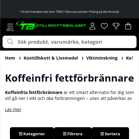
Gratis fraktalternativ över 700kr!
Bonusprodukter
Poäng på alla dina köp
Önskelista
Antal i önskelist
.
Var
Ant
.
Hem
Kosttillskott & Livsmedel
Viktminskning
Koffei
Koffeinfri fettförbrännare
Koffeinfria fettförbrännare
är ett smart alternativ för dig som
vill gå ner i vikt och öka förbränningen – utan att påverkas av
koffein. Med hjälp av ämnen som
karnitin
,
CLA
och
krom
kan
Läs mer
du få stöd för
ämnesomsättningen, energinivåerna och
aptiten
, utan någon stimulerande effekt. Det gör dessa
produkter särskilt användbara för dig som tränar sent, är
känslig för koffein, eller helt enkelt föredrar ett
stimfritt
kosttillskott
. Köp din koffeinfria fettförbrännare hos oss på
Kategorier
Filtrera
Sortera