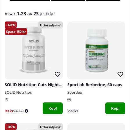
Tillskottsbolaget!
Visar
1-23
av
23
artiklar
Produkter
60
Utförsäljning!
150
SOLID Nutrition Cuts Night, 60 caps
Sportlab Berberine, 60 caps
SOLID Nutrition
Sportlab
4
0
Köp!
Köp!
99 kr
299 kr
249 kr
45
Utförsäljning!