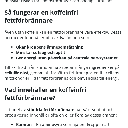
minskar risken för sömnstörningar och onödig stimulans.
Så fungerar en koffeinfri
fettförbrännare
Även utan koffein kan en fettförbrännare vara effektiv. Dessa
produkter innehåller ofta aktiva ämnen som:
Ökar kroppens ämnesomsättning
Minskar sötsug och aptit
Ger energi utan påverkan på centrala nervsystemet
Till skillnad från stimulantia arbetar många ingredienser på
cellulär nivå
, genom att förbättra fetttransporten till cellens
mitokondrier – där fett förbränns och omvandlas till energi.
Vad innehåller en koffeinfri
fettförbrännare?
Utbudet av
stimfria fettförbrännare
har växt snabbt och
produkterna innehåller ofta en eller flera av dessa ämnen:
Karnitin
– En aminosyra som hjälper kroppen att