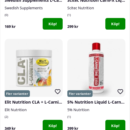
Swedish Supplements L-Carnitine Forte, 60 caps
Scitec Nutrition Carni-X Liquid 100 000, 500ml
Swedish Supplements
Scitec Nutrition
0
1
Köp!
Köp!
169 kr
299 kr
Elit Nutrition CLA + L-Carnitine, 180 g
5% Nutrition Liquid L-Carnitine 3150, 473 ml
Elit Nutrition
5% Nutrition
2
1
Köp!
Köp!
349 kr
399 kr