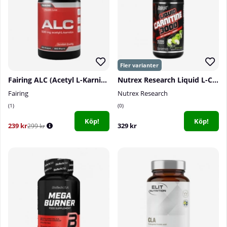
Fairing ALC (Acetyl L-Karnitin), 90 caps
Nutrex Research Liquid L-Carnitine 3000, 480 ml
Fairing
Nutrex Research
1
0
Köp!
Köp!
239 kr
329 kr
299 kr