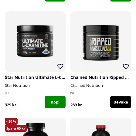
Star Nutrition Ultimate L-Carnitine (powder), 225 g
Chained Nutrition Ripped Hardcore STIM FREE, 90 caps
Star Nutrition
Chained Nutrition
1
0
Köp!
Bevaka
329 kr
289 kr
20
60