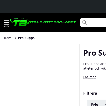
Hem
Pro Supps
Pro S
Pro Supps är 
atleter och vik
erbjuda allt 
Läs mer
än är har Pro 
produkter. Bli
Filtrera
Pris