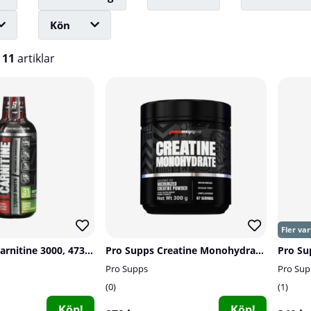
Kön
v
11
artiklar
Pro Supps L-Carnitine 3000, 473 ml
Pro Supps Creatine Monohydrate, 300 g
Pro Supps
Pro Sup
0
1
Köp!
Köp!