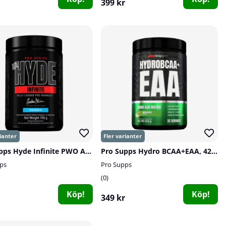
399 kr
Pro Supps Hyde Infinite PWO Andrei Series, 350 g
Pro Supps Hydro BCAA+EAA, 420 g
ps
Pro Supps
0
Köp!
Köp!
349 kr