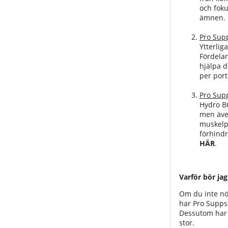
och foku
ämnen. 
Pro Supp
Ytterlig
Fördelar
hjälpa d
per port
Pro Sup
Hydro BC
men även
muskelpu
förhind
HÄR
.
Varför bör jag
Om du inte nöj
har Pro Supps 
Dessutom har P
stor.