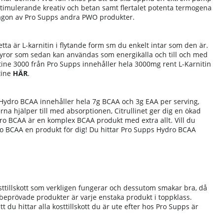
timulerande kreativ och betan samt flertalet potenta termogena
någon av Pro Supps andra PWO produkter.
tta är L-karnitin i flytande form sm du enkelt intar som den är.
syror som sedan kan användas som energikälla och till och med
tine 3000 från Pro Supps innehåller hela 3000mg rent L-Karnitin
tine
HÄR
.
 Hydro BCAA innehåller hela 7g BCAA och 3g EAA per serving,
rna hjälper till med absorptionen, Citrullinet ger dig en ökad
ro BCAA är en komplex BCAA produkt med extra allt. Vill du
 BCAA en produkt för dig!
Du hittar Pro Supps Hydro BCAA
sttillskott som verkligen fungerar och dessutom smakar bra, då
h beprövade produkter är varje enstaka produkt i toppklass.
du hittar alla kosttillskott du är ute efter hos Pro Supps är