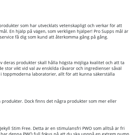
produkter som har utvecklats vetenskapligt och verkar för att
na mål. En hjälp på vägen, som verkligen hjälper! Pro Supps mål är
undservice få dig som kund att återkomma gång på gång.
v deras produkter skall hålla högsta möjliga kvalitet och att ta
de stor vikt vid val av enskilda råvaror och ingredienser såväl
 toppmoderna laboratorier, allt för att kunna säkerställa
a produkter. Dock finns det några produkter som mer eller
kyll Stim Free. Detta är en stimulansfri PWO som alltså är fri
ergi har denna PWO full fokus på att du ska uppnå en extrem pump