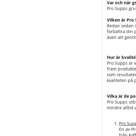
Var och när 
Pro Supps gru
Vilken är Pro
Redan sedan st
förbättra din 
även att genom
Hur är kvalit
Pro Supps är e
fram produkter
som resultaten
kvaliteten på 
Vilka är de p
Pro Supps utbu
mindre alltid 
Pro Supp
En av Pr
från kof