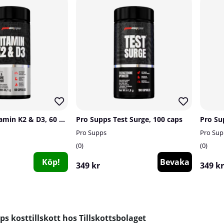
Pro Supps Vitamin K2 & D3, 60 caps
Pro Supps Test Surge, 100 caps
Pro Su
Pro Supps
Pro Sup
0
0
Köp!
Bevaka
349 kr
349 kr
s kosttillskott hos Tillskottsbolaget