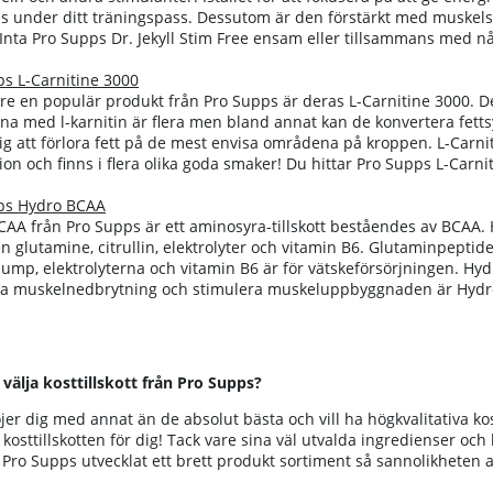
s under ditt träningspass. Dessutom är den förstärkt med muskels
Inta Pro Supps Dr. Jekyll Stim Free ensam eller tillsammans med 
s L-Carnitine 3000
are en populär produkt från Pro Supps är deras L-Carnitine 3000. De
na med l-karnitin är flera men bland annat kan de konvertera fett
ig att förlora fett på de mest envisa områdena på kroppen. L-Carni
ion och finns i flera olika goda smaker!
Du hittar Pro Supps L-Carni
ps Hydro BCAA
AA från Pro Supps är ett aminosyra-tillskott beståendes av BCAA.
 glutamine, citrullin, elektrolyter och vitamin B6. Glutaminpeptide
mp, elektrolyterna och vitamin B6 är för vätskeförsörjningen. Hyd
ra muskelnedbrytning och stimulera muskeluppbyggnaden är Hydro
 välja kosttillskott från Pro Supps?
er dig med annat än de absolut bästa och vill ha högkvalitativa ko
kosttillskotten för dig! Tack vare sina väl utvalda ingredienser oc
ro Supps utvecklat ett brett produkt sortiment så sannolikheten att 