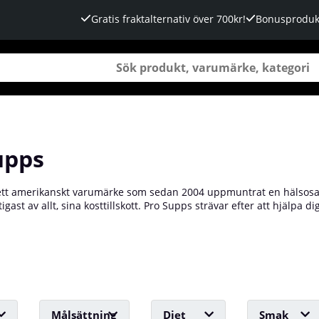
Gratis fraktalternativ över 700kr!
Bonusproduk
upps
ett amerikanskt varumärke som sedan 2004 uppmuntrat en hälsosam
tigast av allt, sina kosttillskott. Pro Supps strävar efter att hjälpa
från prestationshöjande produkter till muskeluppbyggande proteinpu
Supps produkterna för att du ska lyckas! Flertalet såväl motionäre
r du nästa? Köp dina kosttillskott från Pro Supps hos oss på Tillskot
Målsättning
Diet
Smak