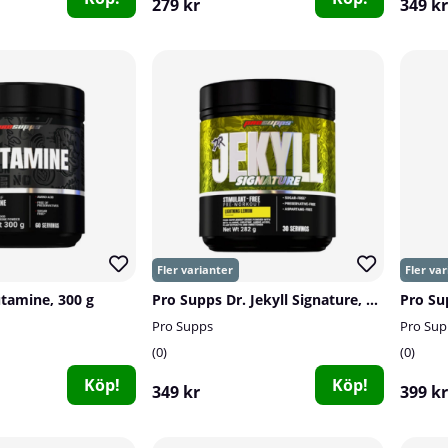
279 kr
349 kr
tamine, 300 g
Pro Supps Dr. Jekyll Signature, 30 serv.
Pro Supps
Pro Sup
0
0
Köp!
Köp!
349 kr
399 kr