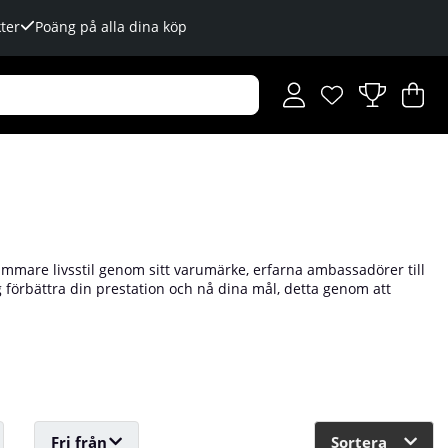
ter
Poäng på alla dina köp
Önskelista
Antal i önskelista
.
V
An
.
mare livsstil genom sitt varumärke, erfarna ambassadörer till
 dig förbättra din prestation och nå dina mål, detta genom att
lver. Vad du än har för förutsättningar och vad din målsättning
r som toppatleter världen över använder sig av Pro Supps
tsbolaget!
Fri från
Sortera