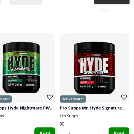
efter
Pro Supps Hyde Nightmare PWO, 30 serv.
Pro Supps Mr. Hyde Signature, 30 serv.
ps
Pro Supps
0
Köp!
Köp!