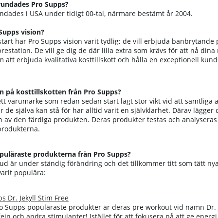
grundades Pro Supps?
ndades i USA under tidigt 00-tal, närmare bestämt år 2004.
 Supps vision?
art har Pro Supps vision varit tydlig; de vill erbjuda banbrytande 
prestation. De vill ge dig de där lilla extra som krävs för att nå di
 att erbjuda kvalitativa kosttillskott och hålla en exceptionell k
én på kosttillskotten från Pro Supps?
tt varumärke som redan sedan start lagt stor vikt vid att samtliga a
 de själva kan stå för har alltid varit en självklarhet. Därav lägger 
 av den färdiga produkten. Deras produkter testas och analyseras i
produkterna.
opuläraste produkterna från Pro Supps?
d är under ständig förändring och det tillkommer titt som tätt ny
varit populära:
s Dr. Jekyll Stim Free
o Supps populäraste produkter är deras pre workout vid namn Dr. Je
fein och andra stimulanter! Istället för att fokusera på att ge en