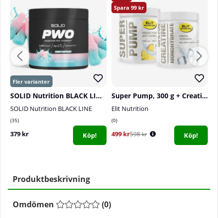
99
SOLID Nutrition BLACK LINE PWO, 400 g
Super Pump, 300 g + Creatine Monohydrate, 300 g
SOLID Nutrition BLACK LINE
Elit Nutrition
P
35
0
1
379 kr
499 kr
3
598 kr
Köp!
Köp!
Produktbeskrivning
Omdömen
(
0
)