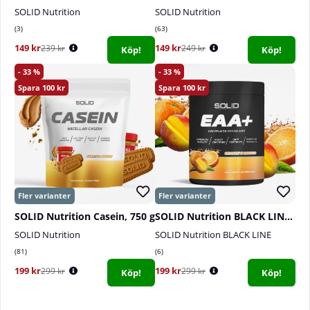
SOLID Nutrition
SOLID Nutrition
3
63
149 kr
149 kr
239 kr
249 kr
Köp!
Köp!
33
33
100
100
SOLID Nutrition Casein, 750 g
SOLID Nutrition BLACK LINE EAA+, 440 g
SOLID Nutrition
SOLID Nutrition BLACK LINE
81
6
199 kr
199 kr
299 kr
299 kr
Köp!
Köp!