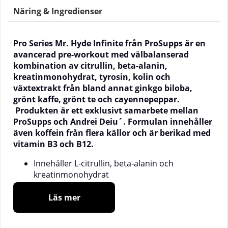
Näring & Ingredienser
Pro Series Mr. Hyde Infinite från ProSupps är en
avancerad pre-workout med välbalanserad
kombination av citrullin, beta-alanin,
kreatinmonohydrat, tyrosin, kolin och
växtextrakt från bland annat ginkgo biloba,
grönt kaffe, grönt te och cayennepeppar.
Produkten är ett exklusivt samarbete mellan
ProSupps och Andrei Deiu´. Formulan innehåller
även koffein från flera källor och är berikad med
vitamin B3 och B12.
Innehåller L-citrullin, beta-alanin och
kreatinmonohydrat
Med växtextrakt från ginkgo biloba, grönt te
och cayennepeppar
Läs mer
Berikad med vitamin B3 och B12
166,5 mg koffein per daglig dos