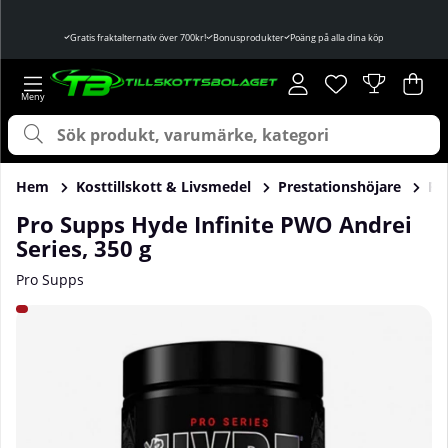
Gratis fraktalternativ över 700kr!
Bonusprodukter
Poäng på alla dina köp
Önskelista
Antal i önskelist
.
Var
Ant
.
Hem
Kosttillskott & Livsmedel
Prestationshöjare
Pr
Pro Supps Hyde Infinite PWO Andrei
Series, 350 g
Pro Supps
Produktbilder Pro Supps Hyde Infinite PWO Andrei Series, 