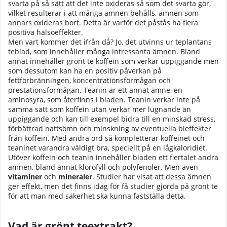
svarta på så sätt att det inte oxideras så som det svarta gör,
vilket resulterar i att många ämnen behålls, ämnen som
annars oxideras bort. Detta är varför det påstås ha flera
positiva hälsoeffekter.
Men vart kommer det ifrån då? Jo, det utvinns ur teplantans
teblad, som innehåller många intressanta ämnen. Bland
annat innehåller grönt te koffein som verkar uppiggande men
som dessutom kan ha en positiv påverkan på
fettförbränningen, koncentrationsförmågan och
prestationsförmågan. Teanin är ett annat ämne, en
aminosyra, som återfinns i bladen. Teanin verkar inte på
samma sätt som koffein utan verkar mer lugnande än
uppiggande och kan till exempel bidra till en minskad stress,
förbättrad nattsömn och minskning av eventuella bieffekter
från koffein. Med andra ord så kompletterar koffeinet och
teaninet varandra väldigt bra, speciellt på en lågkaloridiet.
Utöver koffein och teanin innehåller bladen ett flertalet andra
ämnen, bland annat klorofyll och polyfenoler. Men även
vitaminer
och
mineraler
. Studier har visat att dessa ämnen
ger effekt, men det finns idag för få studier gjorda på grönt te
för att man med säkerhet ska kunna fastställa detta.
Vad är grönt teextrakt?