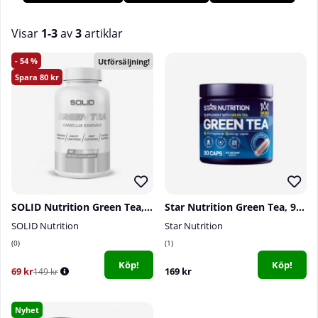
massvis av antioxidanter som bland annat hj
ä
lper till att
motverka oxidativ stress.
K
ö
p gr
ö
nt te hos oss på
Tillskottsbolaget!
Visar
1-3
av
3
artiklar
Produkter
54
Utförsäljning!
80
SOLID Nutrition Green Tea, 90 caps
Star Nutrition Green Tea, 90 caps
SOLID Nutrition
Star Nutrition
0
1
Köp!
Köp!
69 kr
169 kr
149 kr
Nyhet