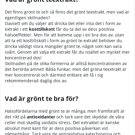
Det finns grönt te och så finns det grönt teextrakt, men vad är
egentligen skillnaden?
Oavsett om du väljer att dricka det eller inta det i form av
extrakt i ett
kosttillskott
får du ta del av dess positiva
hälsoeffekter. Men för att komme upp i en bra dos av, utan
att ta ett kosttillskott i form av grönt te-extrakt behöver du
dricka väldigt stora mängder grönt te, något som kan vara
svårt. Genom att välja ett extrakt får du istället en mycket mer
koncentrerad dos!
Skillnaden på de olika formerna är alltså koncentrationen av
det berörda ämnet! Båda funkar, men det gröna teextrakt är
mer koncentrerat och därmed enklare att få i sig
rekommenderad daglig dos av.
Vad är grönt te bra för?
Hälsofördelarna med grönt te är många, men framförallt är
det rikt på
antioxidanter
och tack vare det skyddar de våra
celler mot skadlig oxidativ stress. Det extraktet är kanske
absolut mest känt för är dess positiva påverkan vid
viktnedgång. Tack vare de antioxidativa katechinerna och