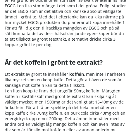
te. På grund av oxidationen som sker av svart te återfinns inte
EGCG i en lika stor mängd i det som i det gröna. Enligt studier
är det EGCG som är det aktiva och kanske absolut viktigaste
ämnet i grönt te. Med det i eftertanke kan du kika närmre på
hur mycket EGCG produkten du planerar att köpa innehåller!
För att få i dig den tillräckliga mängden av EGCG och på så
sätt kunna ta del av dess hälsofrämjande egenskaper bör du
ta ett tillskott av grönt teextrakt, alternativt dricka cirka 3
koppar grönt te per dag.
Är det koffein i grönt te extrakt?
Ett extrakt av grönt te innehåller
koffein
, men inte i närheten
lika mycket som en kopp kaffe! Detta gör att även de som är
känsliga mot koffein kan ta detta tillskott.
I en liten kopp te finns det ungefär 50mg koffein. Mängden
koffein i kosttillskott med grönt te extrakt kan skilja sig åt
väldigt mycket, men i 500mg är det vanligt att 15-40mg av de
är koffein. För att få perspektiv på det hela innehåller en
kopp kaffe cirka 70mg koffein, en burk cola cirka 40mg och en
energidryck upp emot 200mg. Detta ämne innehåller med
andra ord en väldigt låg mängd koffein och kan även intas av
dig som är känslig mot kof-fein eller av annan anledning