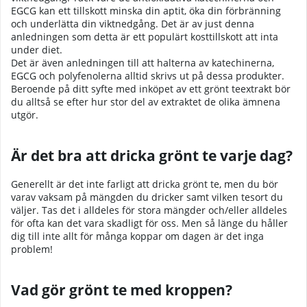
EGCG kan ett tillskott minska din aptit, öka din förbränning
och underlätta din viktnedgång. Det är av just denna
anledningen som detta är ett populärt kosttillskott att inta
under diet.
Det är även anledningen till att halterna av katechinerna,
EGCG och polyfenolerna alltid skrivs ut på dessa produkter.
Beroende på ditt syfte med inköpet av ett grönt teextrakt bör
du alltså se efter hur stor del av extraktet de olika ämnena
utgör.
Är det bra att dricka grönt te varje dag?
Generellt är det inte farligt att dricka grönt te, men du bör
varav vaksam på mängden du dricker samt vilken tesort du
väljer. Tas det i alldeles för stora mängder och/eller alldeles
för ofta kan det vara skadligt för oss. Men så länge du håller
dig till inte allt för många koppar om dagen är det inga
problem!
Vad gör grönt te med kroppen?