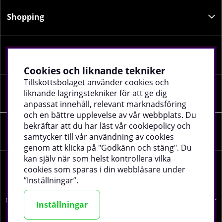
Shopping
Information
Cookies och liknande tekniker
Tillskottsbolaget använder cookies och
liknande lagringstekniker för att ge dig
Sociala medier
anpassat innehåll, relevant marknadsföring
och en bättre upplevelse av vår webbplats. Du
bekräftar att du har läst vår cookiepolicy och
Företagsuppgifter
samtycker till vår användning av cookies
genom att klicka på "Godkänn och stäng". Du
kan själv när som helst kontrollera vilka
cookies som sparas i din webbläsare under
”Inställningar”.
©
2026 tillskottsbolaget.se. Vi använder cookies -
läs mer
Inställningar
här
.