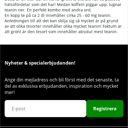
hälsofördelar som det har! Medan koffein piggar upp, lugnar
teanin ner. En perfekt kombo med andra ord.
En kopp te på ca 2 dl innehåller cirka 25 - 60 mg teanin.
Anledningen till att det kan skilja sig så mycket är på grund
av att olika tesorter innehåller olika mycket teanin! Faktum är
att grönt är den tesort som innehåller absolut mest teanin.
Nyheter & specialerbjudanden!
Ange din mejladress och bli först med det senaste, ta
del av exklusiva erbjudanden, inspiration och mycket
mer!
Registrera