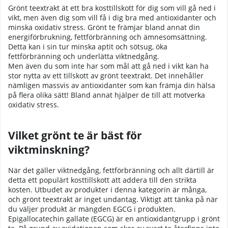
Grönt teextrakt ät ett bra kosttillskott för dig som vill gå ned i
vikt, men även dig som vill få i dig bra med antioxidanter och
minska oxidativ stress. Grönt te främjar bland annat din
energiförbrukning, fettförbränning och ämnesomsättning.
Detta kan i sin tur minska aptit och sötsug, öka
fettförbränning och underlätta viktnedgång.
Men även du som inte har som mål att gå ned i vikt kan ha
stor nytta av ett tillskott av grönt teextrakt. Det innehåller
nämligen massvis av antioxidanter som kan främja din hälsa
på flera olika sätt! Bland annat hjälper de till att motverka
oxidativ stress.
Vilket grönt te är bäst för
viktminskning?
När det gäller viktnedgång, fettförbränning och allt därtill är
detta ett populärt kosttillskott att addera till den strikta
kosten. Utbudet av produkter i denna kategorin är många,
och grönt teextrakt är inget undantag. Viktigt att tänka på när
du väljer produkt är mängden EGCG i produkten.
Epigallocatechin gallate (EGCG) är en antioxidantgrupp i grönt