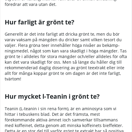
föredrar att vara utan det.
Hur farligt är grönt te?
Generellt är det inte farligt att dricka grönt te, men du bör
varav vaksam på mängden du dricker samt vilken tesort du
väljer. Flera gröna teer innehåller höga nivåer av bekämp-
ningsmedel, något som kan vara skadligt i höga mängder. Tas
grönt te i alldeles för stora mängder och/eller alldeles för ofta
kan det vara skadligt för oss. Men så länge du håller dig till
rekommenderad daglig dosering av grönt teextrakt eller inte
allt för många koppar grönt te om dagen är det inte farligt,
tvärtom!
Hur mycket l-Teanin i grönt te?
Teanin (L-teanin i sin rena form), är en aminosyra som vi
hittar i tebuskens blad. Det är det främsta, mest
förekommande aktiva ämnet ioch samverkar tillsammans
med koffeinet, detta genom att minska koffeinets bieffekter.
Detta är en stor del till varför grönt te extrakt har så positiva