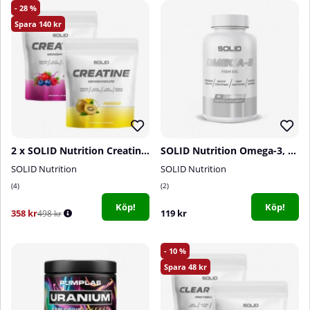
28
140
2 x SOLID Nutrition Creatine Monohydrate, 400 g
SOLID Nutrition Omega-3, 90 caps
SOLID Nutrition
SOLID Nutrition
4
2
Köp!
Köp!
358 kr
119 kr
498 kr
10
48