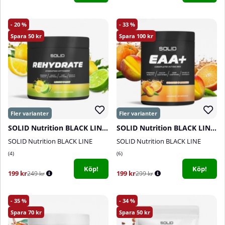
20
33
50
100
SOLID Nutrition BLACK LINE Rehydrate, 270 g
SOLID Nutrition BLACK LINE EAA+, 440 g
SOLID Nutrition BLACK LINE
SOLID Nutrition BLACK LINE
4
6
Köp!
Köp!
199 kr
199 kr
249 kr
299 kr
35
34
70
50