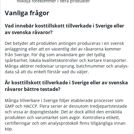
fiskolja förekommer i flera produkter
Vanliga frågor
Vad innebär kosttillskott tillverkade i Sverige eller
av svenska råvaror?
Det betyder att produkten antingen produceras i en svensk
anläggning eller att en väsentlig del av råvarorna kommer
från Sverige. För dig som användare ger det tydlig
spårbarhet, lokala kvalitets­kontroller och kortare transporter.
Många aktörer redovisar ursprung, batch­nummer och analys­
data så att du enkelt förstår vad du väljer.
Är kosttillskott tillverkade i Sverige eller av svenska
råvaror bättre testade?
Många tillverkare i Sverige följer etablerade processer som
GMP och HACCP. Flera serier är dessutom tredjeparts­testade
och vissa är doping­testade. Det är dock alltid den enskilda
produkten och varumärket som avgör. Kontrollera etikett,
certifieringar och om analys­protokoll finns tillgängliga innan
köp.