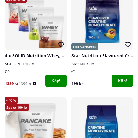
4 x SOLID Nutrition Whey, 750 g
Star Nutrition Flavoured Creatine Monohydrate, 300 g
SOLID Nutrition
Star Nutrition
30
0
Köp!
Köp!
1329 kr
199 kr
1396 kr
40
100