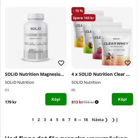
15
143
SOLID Nutrition Magnesium Bisglycinate, 90 caps
4 x SOLID Nutrition Clear Whey, 300 g
SOLID Nutrition
SOLID Nutrition
1
0
Köp!
Köp!
179 kr
813 kr
956 kr
..
1
2
3
4
5
6
7
8
18
Nästa
❯
❯❙