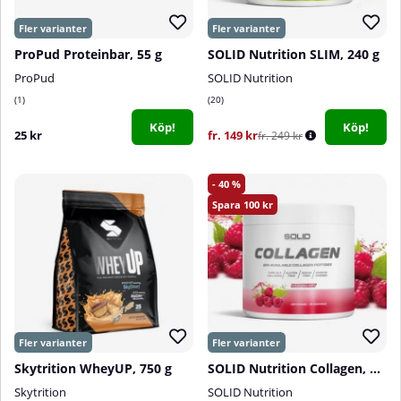
ProPud Proteinbar, 55 g
SOLID Nutrition SLIM, 240 g
ProPud
SOLID Nutrition
1
20
Köp!
Köp!
25 kr
fr. 149 kr
fr. 249 kr
40
100
Skytrition WheyUP, 750 g
SOLID Nutrition Collagen, 230 g
Skytrition
SOLID Nutrition