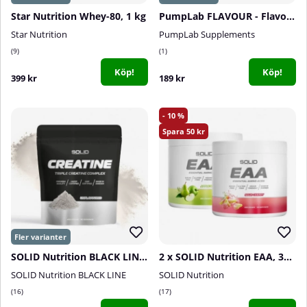
Star Nutrition Whey-80, 1 kg
PumpLab FLAVOUR - Flavouring Powder, 60 serv.
Star Nutrition
PumpLab Supplements
9
1
Köp!
Köp!
399 kr
189 kr
10
50
SOLID Nutrition BLACK LINE Creatine, 400 g
2 x SOLID Nutrition EAA, 300 g
SOLID Nutrition BLACK LINE
SOLID Nutrition
16
17