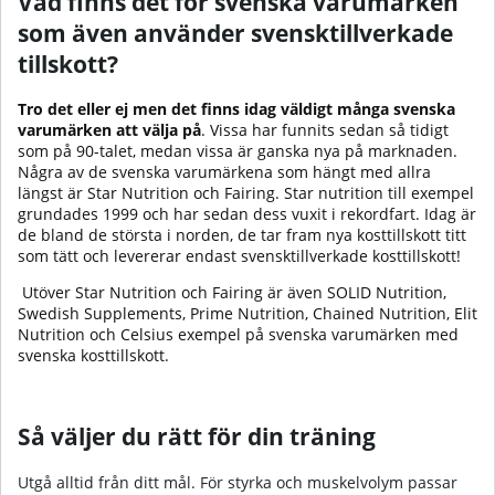
Vad finns det för svenska varumärken
som även använder svensktillverkade
tillskott?
Tro det eller ej men det finns idag väldigt många svenska
varumärken att välja på
. Vissa har funnits sedan så tidigt
som på 90-talet, medan vissa är ganska nya på marknaden.
Några av de svenska varumärkena som hängt med allra
längst är Star Nutrition och Fairing. Star nutrition till exempel
grundades 1999 och har sedan dess vuxit i rekordfart. Idag är
de bland de största i norden, de tar fram nya kosttillskott titt
som tätt och levererar endast svensktillverkade kosttillskott!
Utöver Star Nutrition och Fairing är även SOLID Nutrition,
Swedish Supplements, Prime Nutrition, Chained Nutrition, Elit
Nutrition och Celsius exempel på svenska varumärken med
svenska kosttillskott.
Så väljer du rätt för din träning
Utgå alltid från ditt mål. För styrka och muskelvolym passar