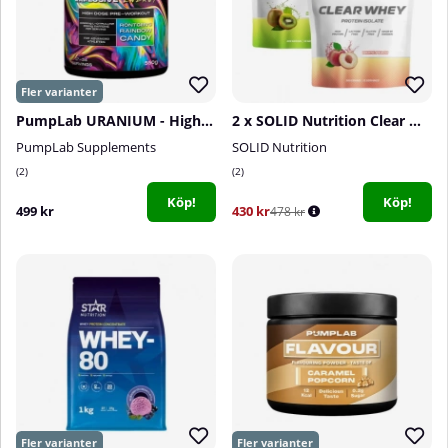
PumpLab URANIUM - High Dose PWO, 550 g
2 x SOLID Nutrition Clear Whey, 300 g
PumpLab Supplements
SOLID Nutrition
2
2
Köp!
Köp!
499 kr
430 kr
478 kr