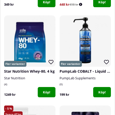
Köp!
Köp!
349 kr
448 kr
498 kr
Star Nutrition Whey-80, 4 kg
PumpLab COBALT - Liquid Glycerol, 500 ml
Star Nutrition
PumpLab Supplements
4
0
Köp!
Köp!
1249 kr
199 kr
5
67