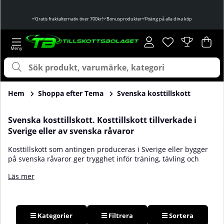
Gratis fraktalternativ över 700kr!
Bonusprodukter
Poäng på alla dina köp
Önskelista
Antal i önskelist
.
Var
Ant
.
Hem
Shoppa efter Tema
Svenska kosttillskott
Svenska kosttillskott. Kosttillskott tillverkade i
Sverige eller av svenska råvaror
Kosttillskott som antingen produceras i Sverige eller bygger
på svenska råvaror ger trygghet inför träning, tävling och
vardags­hälsa. Tränings­entusiaster, hälsomedvetna och
Läs mer
tävlande atleter hittar här produkter med spårbar råvara,
svensk tillverkning och tydlig märkning. Rena recept utan
onödiga tillsatser, ofta baserade på naturliga kosttillskott och
ekologiska ingredienser, är vanliga i denna kategori.
Produktionen följer strikta bransch­standarder och kontroller.
Kategorier
Filtrera
Sortera