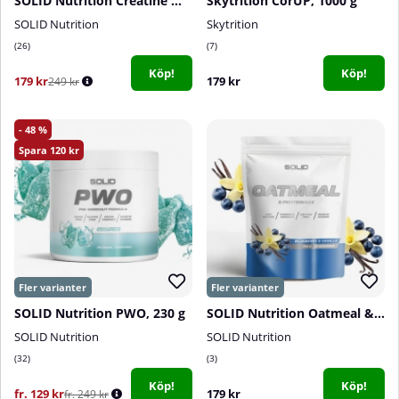
SOLID Nutrition Creatine Monohydrate, 400 g
Skytrition CorUP, 1000 g
SOLID Nutrition
Skytrition
26
7
Köp!
Köp!
179 kr
179 kr
249 kr
48
120
SOLID Nutrition PWO, 230 g
SOLID Nutrition Oatmeal & Protein Mix, 750 g
SOLID Nutrition
SOLID Nutrition
32
3
Köp!
Köp!
fr. 129 kr
179 kr
fr. 249 kr