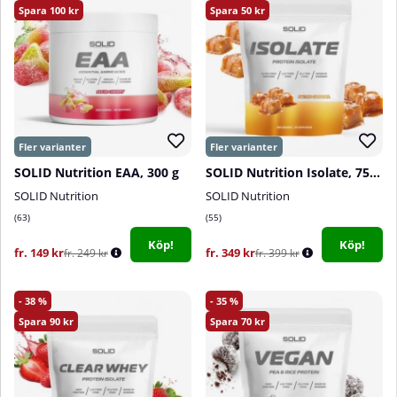
100
50
SOLID Nutrition EAA, 300 g
SOLID Nutrition Isolate, 750 g
SOLID Nutrition
SOLID Nutrition
63
55
Köp!
Köp!
fr. 149 kr
fr. 349 kr
fr. 249 kr
fr. 399 kr
38
35
90
70