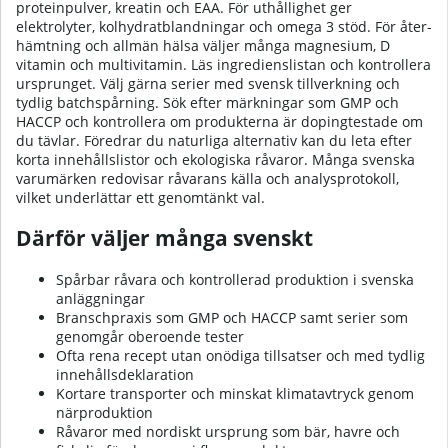
proteinpulver, kreatin och EAA. För uthållighet ger
elektrolyter, kolhydrat­blandningar och omega 3 stöd. För åter­
hämtning och allmän hälsa väljer många magnesium, D
vitamin och multivitamin. Läs ingrediens­listan och kontrollera
ursprunget. Välj gärna serier med svensk tillverkning och
tydlig batch­spårning. Sök efter märkningar som GMP och
HACCP och kontrollera om produkterna är doping­testade om
du tävlar. Föredrar du naturliga alternativ kan du leta efter
korta innehållslistor och ekologiska råvaror. Många svenska
varumärken redovisar råvarans källa och analys­protokoll,
vilket underlättar ett genomtänkt val.
Därför väljer många svenskt
Spårbar råvara och kontrollerad produktion i svenska
anläggningar
Bransch­praxis som GMP och HACCP samt serier som
genomgår oberoende tester
Ofta rena recept utan onödiga tillsatser och med tydlig
innehålls­deklaration
Kortare transporter och minskat klimat­avtryck genom
närproduktion
Råvaror med nordiskt ursprung som bär, havre och