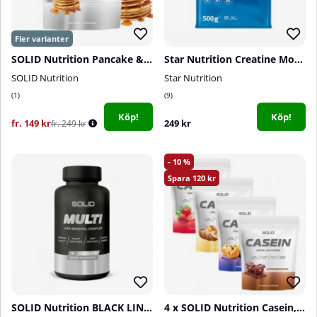
SOLID Nutrition Pancake & Waffle Mix, 750 g
Star Nutrition Creatine Monohydrate, 500 g
SOLID Nutrition
Star Nutrition
1
9
Köp!
Köp!
fr. 149 kr
249 kr
fr. 249 kr
10
120
SOLID Nutrition BLACK LINE Multi, 90 mega caps
4 x SOLID Nutrition Casein, 750 g