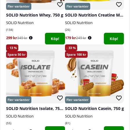
SOLID Nutrition Whey, 750 g
SOLID Nutrition Creatine Monohydrate, 400 g
SOLID Nutrition
SOLID Nutrition
134
26
299 kr
179 kr
349 kr
249 kr
Köp!
Köp!
13
33
50
100
SOLID Nutrition Isolate, 750 g
SOLID Nutrition Casein, 750 g
SOLID Nutrition
SOLID Nutrition
55
81