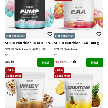
SOLID Nutrition BLACK LINE Pump, 360 g
SOLID Nutrition EAA, 300 g
SOLID Nutrition BLACK LINE
SOLID Nutrition
21
63
349 kr
149 kr
249 kr
Köp!
Köp!
14
28
50
70