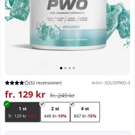
(
32 recensioner
)
Artnr:
SOLIDPWO-3
Medelbetyg 4 av 5 Antal betyg 32
fr. 129
kr
fr. 249
kr
1 st
2 st
4 st
fr. 129 kr
-48%
448 kr
-10%
847 kr
-15%