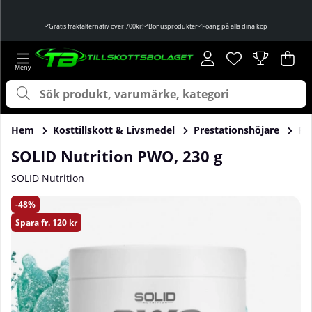
Gratis fraktalternativ över 700kr!
Bonusprodukter
Poäng på alla dina köp
Önskelista
Antal i önskelist
.
Var
Ant
.
Hem
Kosttillskott & Livsmedel
Prestationshöjare
Pr
SOLID Nutrition PWO, 230 g
SOLID Nutrition
Produktbilder SOLID Nutrition PWO, 230 g
48
Spara
fr. 120 kr