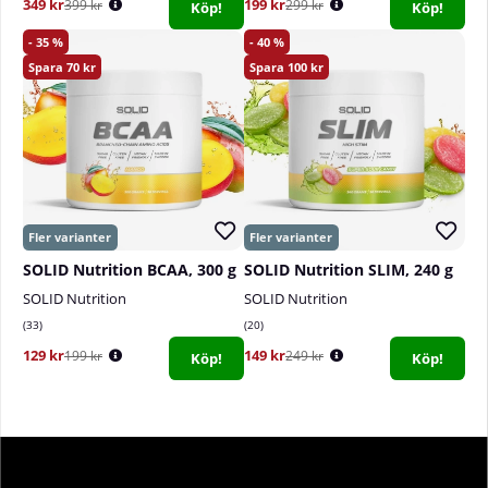
349 kr
199 kr
399 kr
299 kr
Köp!
Köp!
35
40
70
100
SOLID Nutrition BCAA, 300 g
SOLID Nutrition SLIM, 240 g
SOLID Nutrition
SOLID Nutrition
33
20
129 kr
149 kr
199 kr
249 kr
Köp!
Köp!