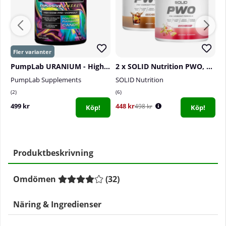
PumpLab URANIUM - High Dose PWO, 550 g
2 x SOLID Nutrition PWO, 230 g
PumpLab Supplements
SOLID Nutrition
S
2
6
3
499 kr
448 kr
3
498 kr
Köp!
Köp!
Produktbeskrivning
Omdömen
(
32
)
Näring & Ingredienser