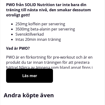
PWO från SOLID Nutrition tar inte bara din
träning till nästa nivå, den smakar dessutom
otroligt gott!
250mg koffein per servering
3500mg beta-alanin per servering
Svensktillverkad
Intas 20min innan träning
Vad är PWO?
PWO är en förkortning för pre-workout och är en
produkt du tar innan träningen för att prestera
bättre! Några av ämnena som bland annat finns i
SOLID Nutrition PWO är koffein, beta-alanin,
Läs mer
cutrullinmalat och arginin.
När ska man ta SOLID Nutrition PWO?
Andra köpte även
SOLID Nutrition PWO tas cirka 20 minuter innan
träningspasset!