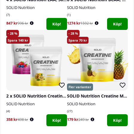
SOLID Nutrition
SOLID Nutrition
7
1
847 kr
1274 kr
996 kr
1592 kr
Köp!
Köp!
28
28
140
70
2 x SOLID Nutrition Creatine Monohydrate, 400 g
SOLID Nutrition Creatine Monohydrate, 400 g
SOLID Nutrition
SOLID Nutrition
4
27
358 kr
179 kr
498 kr
249 kr
Köp!
Köp!