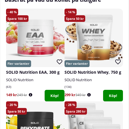
40
14
100
50
SOLID Nutrition EAA, 300 g
SOLID Nutrition Whey, 750 g
SOLID Nutrition
SOLID Nutrition
63
134
149 kr
299 kr
249 kr
349 kr
Köp!
Köp!
20
28
50
280