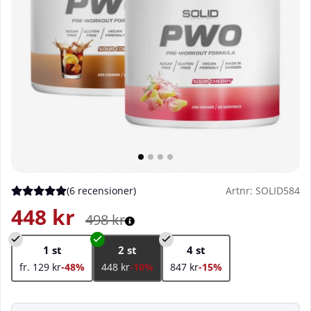
(
6 recensioner
)
Artnr:
SOLID584
Medelbetyg 5 av 5 Antal betyg 6
448
kr
498
kr
1 st
2 st
4 st
fr. 129 kr
-48%
448 kr
-10%
847 kr
-15%