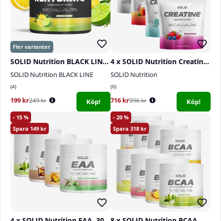
SOLID Nutrition BLACK LINE Rehydrate, 270 g
4 x SOLID Nutrition Creatine Monohydrate, 400 g
SOLID Nutrition BLACK LINE
SOLID Nutrition
4
0
199 kr
716 kr
249 kr
996 kr
Köp!
Köp!
15
20
149
318
4 x SOLID Nutrition EAA, 300 g
8 x SOLID Nutrition BCAA, 300 g