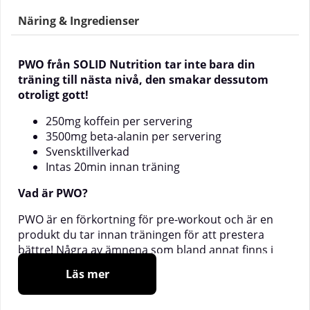
Näring & Ingredienser
PWO från SOLID Nutrition tar inte bara din
träning till nästa nivå, den smakar dessutom
otroligt gott!
250mg koffein per servering
3500mg beta-alanin per servering
Svensktillverkad
Intas 20min innan träning
Vad är PWO?
PWO är en förkortning för pre-workout och är en
produkt du tar innan träningen för att prestera
bättre! Några av ämnena som bland annat finns i
SOLID Nutrition PWO är koffein, beta-alanin,
Läs mer
cutrullinmalat och arginin.
När ska man ta SOLID Nutrition PWO?