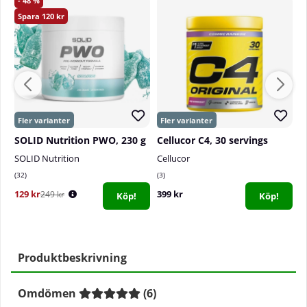
48
120
SOLID Nutrition PWO, 230 g
Cellucor C4, 30 servings
SOLID Nutrition
Cellucor
S
32
3
3
129 kr
399 kr
3
249 kr
Köp!
Köp!
Produktbeskrivning
Omdömen
(
6
)