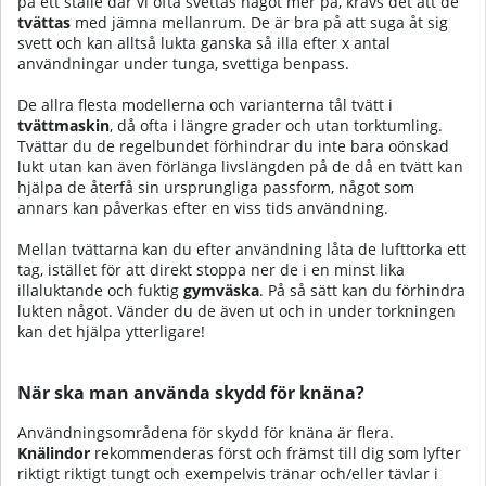
på ett ställe där vi ofta svettas något mer på, krävs det att de
tvättas
med jämna mellanrum. De är bra på att suga åt sig
svett och kan alltså lukta ganska så illa efter x antal
användningar under tunga, svettiga benpass.
De allra flesta modellerna och varianterna tål tvätt i
tvättmaskin
, då ofta i längre grader och utan torktumling.
Tvättar du de regelbundet förhindrar du inte bara oönskad
lukt utan kan även förlänga livslängden på de då en tvätt kan
hjälpa de återfå sin ursprungliga passform, något som
annars kan påverkas efter en viss tids användning.
Mellan tvättarna kan du efter användning låta de lufttorka ett
tag, istället för att direkt stoppa ner de i en minst lika
illaluktande och fuktig
gymväska
. På så sätt kan du förhindra
lukten något. Vänder du de även ut och in under torkningen
kan det hjälpa ytterligare!
När ska man använda skydd för knäna?
Användningsområdena för skydd för knäna är flera.
Knälindor
rekommenderas först och främst till dig som lyfter
riktigt riktigt tungt och exempelvis tränar och/eller tävlar i