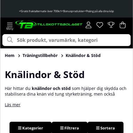
Gratis fraktalternativ över 700kr!
Bonusprodukter
Poäng på alla dina köp
Önskelista
Antal i önskelist
.
Var
Ant
.
Hem
Träningstillbehör
Knälindor & Stöd
Knälindor & Stöd
Här hittar du
knälindor och stöd
som hjälper dig skydda och
stabilisera dina knän vid tung styrketräning, men också
förebygger och rehabiliterar överbelastning och slitskador.
Läs mer
Knäet är en mycket utsatt del av kroppen, inte minst vid tung
styrketräning, löpning och tyngdlyftning. Genom att använda
knälindor, knästöd eller andra former av knäskydd kan du
stabilisera ditt knä, öka din prestation och
förebygga/rehabilitera skador. Det finns flertalet olika såväl
Kategorier
Filtrera
Sortera