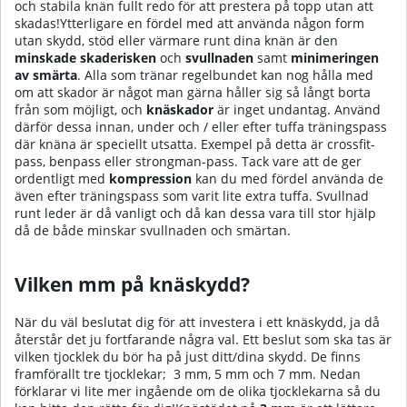
och stabila knän fullt redo för att prestera på topp utan att
skadas!Ytterligare en fördel med att använda någon form
utan skydd, stöd eller värmare runt dina knän är den
minskade
skaderisken
och
svullnaden
samt
minimeringen
av smärta
. Alla som tränar regelbundet kan nog hålla med
om att skador är något man gärna håller sig så långt borta
från som möjligt, och
knäskador
är inget undantag. Använd
därför dessa innan, under och / eller efter tuffa träningspass
där knäna är speciellt utsatta. Exempel på detta är crossfit-
pass, benpass eller strongman-pass. Tack vare att de ger
ordentligt med
kompression
kan du med fördel använda de
även efter träningspass som varit lite extra tuffa. Svullnad
runt leder är då vanligt och då kan dessa vara till stor hjälp
då de både minskar svullnaden och smärtan.
Vilken mm på knäskydd?
När du väl beslutat dig för att investera i ett knäskydd, ja då
återstår det ju fortfarande några val. Ett beslut som ska tas är
vilken tjocklek du bör ha på just ditt/dina skydd. De finns
framförallt tre tjocklekar; 3 mm, 5 mm och 7 mm. Nedan
förklarar vi lite mer ingående om de olika tjocklekarna så du