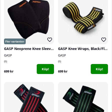
GASP Neoprene Knee Sleeve, black
GASP Knee Wraps, Black/Flame
GASP
GASP
0
0
Köp!
Köp!
699 kr
699 kr