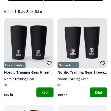
knälindor som knästöd. Hos oss på Tillskottsbolaget hittar du
ett brett utbud av knälindor och skydd!
Visar
1-8
av
8
artiklar
Produkter
Nordic Training Gear Knee Sleeves, 7 mm
Nordic Training Gear Elbow Sleeves, 5-7 mm
Nordic Training Gear
Nordic Training Gear
1
0
Köp!
Köp!
549 kr
499 kr