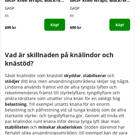
GASP Knee Wraps, Black/Grey
GASP Knee Wraps, Black/White
GASP
GASP
0
0
Köp!
Köp!
699 kr
699 kr
Vad är skillnaden på knälindor och
knästöd?
Såväl knälindor som knästöd
skyddar
,
stabiliserar
och
stödjer
ditt knä, men användningsområdena skiljer sig något.
Lindorna används främst vid de allra tyngsta lyften och
rekommenderas främst till styrkelyftare, tyngdlyftare och
andra idrottare som utsätter sina knän för en väldigt hög
belastning
. Till exempel utsätts knäna för en enorm
belastning och påfrestning vid så tunga knäböj som de allra
starkaste styrke- och tyngdlyftarna gör. Genom att linda ett
par knälindor runt knäna inför dessa tynga lyft ökar man
stabiliteten
och
minskar skaderisken
. Stöden däremot har
flertalet olika användningsområden; till exempel kan de vara