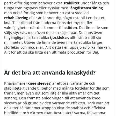
perfekt för dig som behöver extra
stabilitet
under långa och
tunga träningspass eller sysslar med
långdistansträning
,
men också för dig som behöver ett extra stöd vid
rehabilitering
eller är känner dig något ostabil i endast ett
knä. Till skillnad från lindorna finns det mycket fler
valmöjligheter när det kommer till
stöden
. Det finns de som
säljs styckvis, men även de som säljs i par. De finns även
tillgängliga i flertalet olika
tjocklekar
, allt från tre till sju
millimeter. Utöver de finns de även i flertalet olika färger,
storlekar och modeller. Allt detta i en uppsjö av olika märken.
Allt för att du ska hitta den ultimata produkten för Dig.
Är det bra att använda knäskydd?
Knävärmare (
knee sleeves
) är ett bra, värmande och
stabilitets-givande tillbehör med många fördelar för dig som
tränar, men även dig som inte är lika aktiv (mer om det
senare). Den främsta anledningen till att använda knee
sleeves är på grund av den värmande effekten. Tack vare att
de sitter så tätt emot kroppen ökar de snabbt och effektivt
blodflödet och värmen ökar. Resultatet? Varma, följsamma