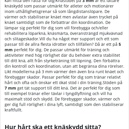
kan hitta den rätta för dig!Knästödet på
3 mm
är ett lättare
knäskydd som passar utmärkt för atleter och motionärer
inom uthållighetsgrenar så som långdistanslöpare. De
värmer och stabiliserar knäet men avlastar även trycket på
knäet samtidigt som de förbättrar din koordination. De
lämpar sig perfekt för dig som vill förebygga och/eller
rehabilitera löparknä, knäsmärta, överansträngd mjukvävnad
och slitageskador.Vill du ha något mer support och ett som
passar till de allra flesta idrotter och tillfällen? Då är ett på
5
mm
perfekt för dig. De passar utmärkt för träning och
aktiviteter med hög rörlighet där du behöver extra stabilitet
till ditt knä, allt från styrketräning till löpning. Den förbättra
din kontroll och koordination, utan att begränsa dina rörelser.
Likt modellerna på 3 mm värmer den även bra runt knäet och
förebygger skador. Passar perfekt för dig som tränar relativt
hårt och ofta och önskar ett ökat stöd i din träning.Stöden på
7 mm
get tät support till ditt knä. Det är perfekt för dig som
till exempel tränar eller tävlar i tyngdlyftning och vill ha
maximalt stöd och skydd. De förebygger skador, värmer och
ger dig full rörlighet i dina lyft, samtidigt som den stabiliserar
kraftfullt.
Hur hårt ska ett knäskydd sitta?