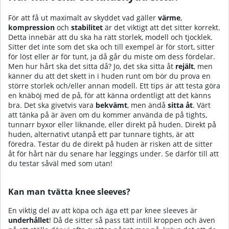
För att få ut maximalt av skyddet vad gäller
värme
,
kompression
och
stabilitet
är det viktigt att det sitter korrekt.
Detta innebär att du ska ha rätt storlek, modell och tjocklek.
Sitter det inte som det ska och till exempel är för stort, sitter
för löst eller är för tunt, ja då går du miste om dess fördelar.
Men hur hårt ska det sitta då? Jo, det ska sitta åt
rejält
, men
känner du att det skett in i huden runt om bör du prova en
större storlek och/eller annan modell. Ett tips är att testa göra
en knäböj med de på, för att känna ordentligt att det känns
bra. Det ska givetvis vara
bekvämt
, men ändå
sitta åt
. Värt
att tänka på är även om du kommer använda de på tights,
tunnarr byxor eller liknande, eller direkt på huden. Direkt på
huden, alternativt utanpå ett par tunnare tights, är att
föredra. Testar du de direkt på huden är risken att de sitter
åt för hårt när du senare har leggings under. Se därför till att
du testar såväl med som utan!
Kan man tvätta knee sleeves?
En viktig del av att köpa och äga ett par knee sleeves är
underhållet
! Då de sitter så pass tätt intill kroppen och även