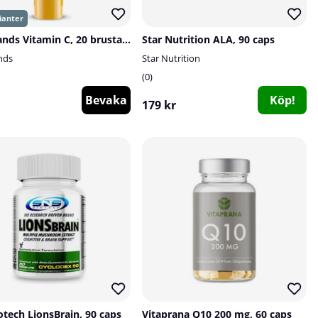
Pro Brands Vitamin C, 20 brustabletter
Star Nutrition ALA, 90 caps
nds
Star Nutrition
0
Bevaka
Köp!
179 kr
otech LionsBrain, 90 caps
Vitaprana Q10 200 mg, 60 caps