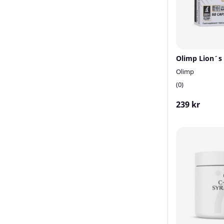
Olimp
0
239 kr