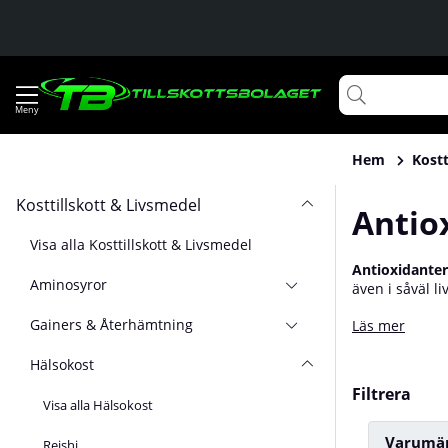
Hem
Kostt
Kosttillskott & Livsmedel
Antio
Visa alla Kosttillskott & Livsmedel
Antioxidanter
Aminosyror
även i såväl l
och vitamin E;
Gainers & Återhämtning
Läs mer
att få i sig ti
Hälsokost
Filtrera
Visa alla Hälsokost
Varumä
Reishi