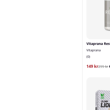
Vitaprana
0
149 kr
299 kr