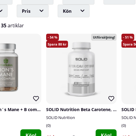
Pris
Kön
v
35
artiklar
54
51
Utförsäljning!
80
5
Vitaprana Lion´s Mane + B complex, 50 caps
SOLID Nutrition Beta Carotene, 90 caps
SOLID Nutrition
SOLID N
0
0
Köp!
Köp!