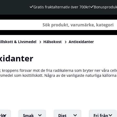
Gratis fraktalternativ över 700kr!
Bonusproduk
illskott & Livsmedel
Hälsokost
Antioxidanter
xidanter
; kroppens försvar mot de fria radikalerna som bryter ner våra celle
ivsmedel som kosttillskott. Några av de vanligaste naturliga källorna 
 två av de vanligaste antioxidan-terna. Utan dessa hade vi varken öv
llräckligt och ett kosttillskott kan behövas. Köp dina antioxidanter ho
rke
Smak
Diet
Fri från