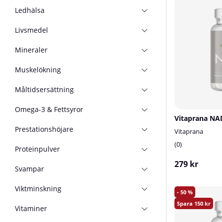
Ledhälsa
Livsmedel
Mineraler
Muskelökning
Måltidsersättning
Omega-3 & Fettsyror
Vitaprana NAD
Prestationshöjare
Vitaprana
0
Proteinpulver
279 kr
Svampar
Viktminskning
50
150
Vitaminer