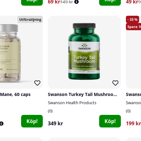
69 kr
49 kr
149 kr
9
33
Utförsäljning
1
Mane, 60 caps
Swanson Turkey Tail Mushroom, 120 caps
Swanson Health Products
Swanson
0
0
Köp!
Köp!
349 kr
199 kr