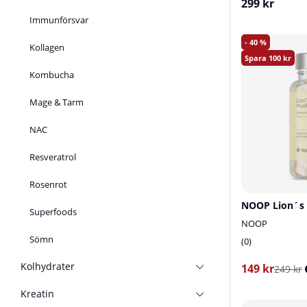
299 kr
Immunförsvar
40
Kollagen
100
Kombucha
Mage & Tarm
NAC
Resveratrol
Rosenrot
NOOP Lion´s 
Superfoods
NOOP
Sömn
0
Kolhydrater
149 kr
249 kr
Kreatin