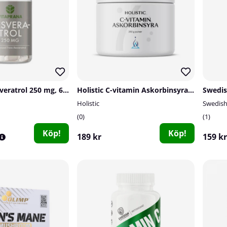
Vitaprana Resveratrol 250 mg, 60 caps
Holistic C-vitamin Askorbinsyra, 250 g
Holistic
Swedis
0
1
Köp!
Köp!
189 kr
159 kr