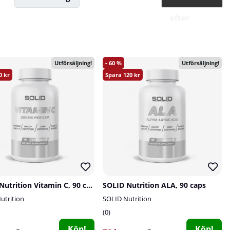
efter
60
Utförsäljning!
Utförsäljning!
0
120
SOLID Nutrition Vitamin C, 90 caps
SOLID Nutrition ALA, 90 caps
utrition
SOLID Nutrition
0
Köp!
Köp!