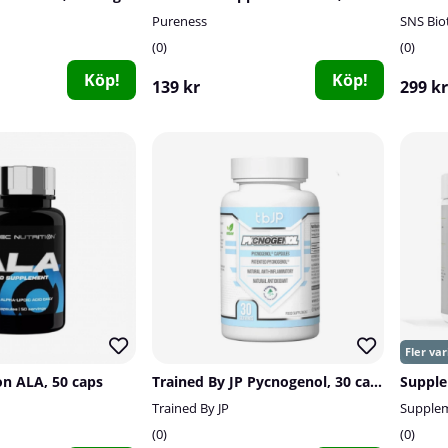
Pureness
SNS Bio
0
0
Köp!
Köp!
139 kr
299 kr
ion ALA, 50 caps
Trained By JP Pycnogenol, 30 caps
Trained By JP
Supple
0
0