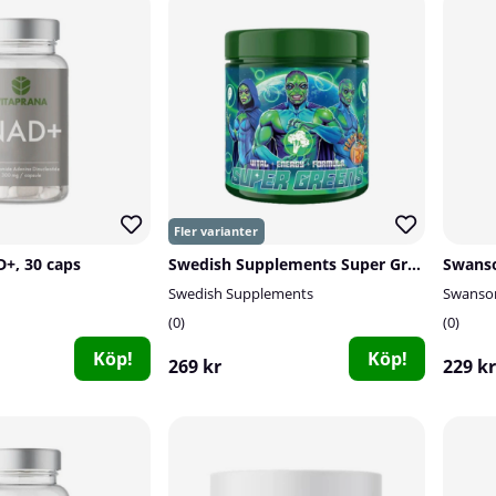
+, 30 caps
Swedish Supplements Super Greens, 250 g
Swedish Supplements
Swanson
0
0
Köp!
Köp!
269 kr
229 kr