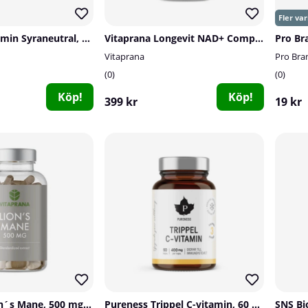
Holistic C-vitamin Syraneutral, 250 g
Vitaprana Longevit NAD+ Complex, 30 caps
Vitaprana
Pro Bra
0
0
Köp!
Köp!
399 kr
19 kr
Vitaprana Lion´s Mane, 500 mg, 100 caps
Pureness Trippel C-vitamin, 60 caps
SNS Bi