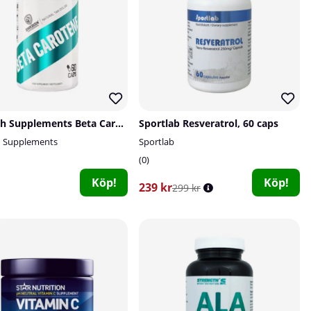
Swedish Supplements Beta Caroten, 60 caps
Sportlab Resveratrol, 60 caps
h Supplements
Sportlab
0
Köp!
Köp!
239 kr
299 kr