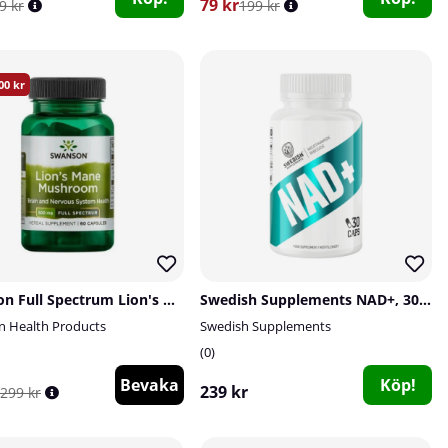
79 kr
9 kr
199 kr
00
Swanson Full Spectrum Lion's Mane Mushroom, 500 mg, 60 caps
Swedish Supplements NAD+, 30 caps
 Health Products
Swedish Supplements
0
Bevaka
Köp!
239 kr
299 kr