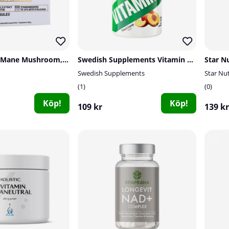
Olimp Lion´s Mane Mushroom, 60 caps
Swedish Supplements Vitamin C, 100 tabs
Star Nu
Swedish Supplements
Star Nut
1
0
Köp!
Köp!
109 kr
139 kr