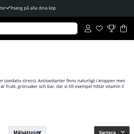
ter
Poäng på alla dina köp
Önskelista
Antal i önskelista
.
V
An
.
r (oxidativ stress). Antioxidanter finns naturligt i kroppen men
är frukt, grönsaker och bär, där vi till exempel hittar vitamin C
erlevt, varit friska eller mått bra men ibland kan det vara svårt
s oss på Tillskottsbolaget!
Målsättning
Sortera