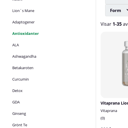
Form
Lion´s Mane
Adaptogener
Visar
1-35
a
Antioxidanter
Produkter
ALA
Ashwagandha
Betakaroten
Curcumin
Detox
GDA
Vitaprana
Ginseng
0
Grönt Te