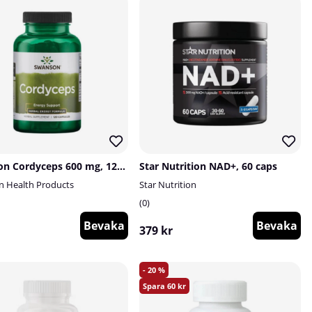
Swanson Cordyceps 600 mg, 120 caps
Star Nutrition NAD+, 60 caps
 Health Products
Star Nutrition
0
Bevaka
Bevaka
379 kr
20
60