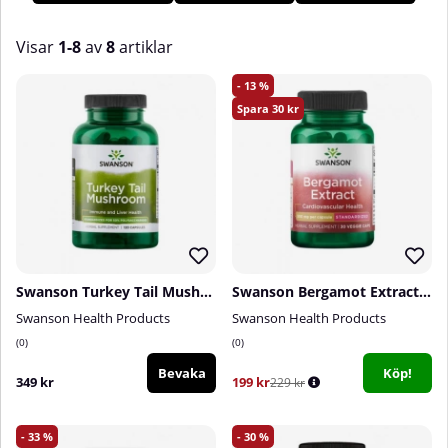
Visar
1-8
av
8
artiklar
Produkter
13
30
Swanson Turkey Tail Mushroom, 120 caps
Swanson Bergamot Extract, 500 mg, 30 caps
Swanson Health Products
Swanson Health Products
0
0
Bevaka
Köp!
349 kr
199 kr
229 kr
33
30