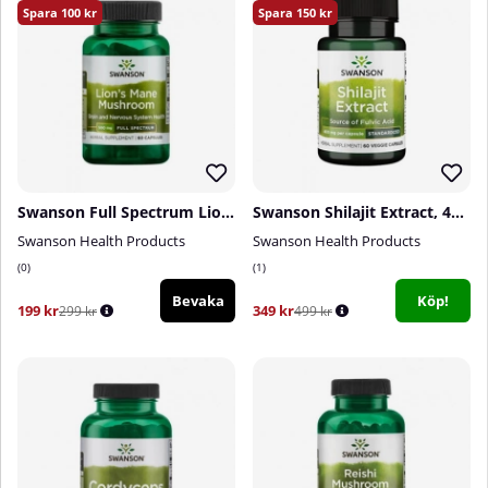
100
150
Swanson Full Spectrum Lion's Mane Mushroom, 500 mg, 60 caps
Swanson Shilajit Extract, 400 mg, 60 caps
Swanson Health Products
Swanson Health Products
0
1
Bevaka
Köp!
199 kr
349 kr
299 kr
499 kr