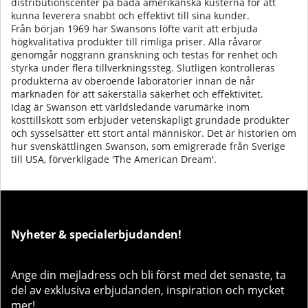
distributionscenter på båda amerikanska kusterna för att
kunna leverera snabbt och effektivt till sina kunder.
Från början 1969 har Swansons löfte varit att erbjuda
högkvalitativa produkter till rimliga priser. Alla råvaror
genomgår noggrann granskning och testas för renhet och
styrka under flera tillverkningssteg. Slutligen kontrolleras
produkterna av oberoende laboratorier innan de når
marknaden för att säkerställa säkerhet och effektivitet.
Idag är Swanson ett världsledande varumärke inom
kosttillskott som erbjuder vetenskapligt grundade produkter
och sysselsätter ett stort antal människor. Det är historien om
hur svenskättlingen Swanson, som emigrerade från Sverige
till USA, förverkligade 'The American Dream'.
Nyheter & specialerbjudanden!
Ange din mejladress och bli först med det senaste, ta
del av exklusiva erbjudanden, inspiration och mycket
mer!