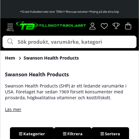
Gratis fraktalternativ över 700kr!
Bonusprodukter
Poäng på alla dina köp
Önskelista
Antal i önskelist
.
Var
Ant
.
Hem
Swanson Health Products
Swanson Health Products
Swanson Health Products (SHP) är ett ledande varumärke i
USA. Företaget har sedan 1969 försett konsumenter med
prisvärda, högkvalitativa vitaminer och kosttillskott.
Startat av Leland Swanson har SHP under de senaste 50 åren
vuxit från ett litet familjeägt företag till en världsledare inom
Läs mer
lågkostnadsprodukter för naturlig hälsa.
Kategorier
Filtrera
Sortera