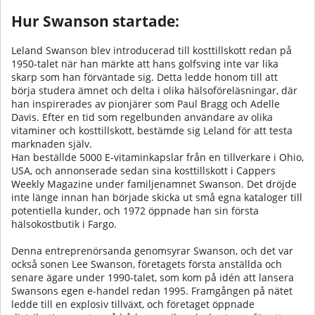
Hur Swanson startade:
Leland Swanson blev introducerad till kosttillskott redan på
1950-talet när han märkte att hans golfsving inte var lika
skarp som han förväntade sig. Detta ledde honom till att
börja studera ämnet och delta i olika hälsoföreläsningar, där
han inspirerades av pionjärer som Paul Bragg och Adelle
Davis. Efter en tid som regelbunden användare av olika
vitaminer och kosttillskott, bestämde sig Leland för att testa
marknaden själv.
Han beställde 5000 E-vitaminkapslar från en tillverkare i Ohio,
USA, och annonserade sedan sina kosttillskott i Cappers
Weekly Magazine under familjenamnet Swanson. Det dröjde
inte länge innan han började skicka ut små egna kataloger till
potentiella kunder, och 1972 öppnade han sin första
hälsokostbutik i Fargo.
Denna entreprenörsanda genomsyrar Swanson, och det var
också sonen Lee Swanson, företagets första anställda och
senare ägare under 1990-talet, som kom på idén att lansera
Swansons egen e-handel redan 1995. Framgången på nätet
ledde till en explosiv tillväxt, och företaget öppnade