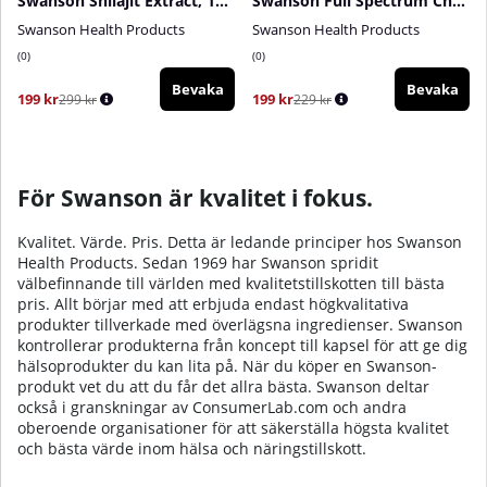
Swanson Shilajit Extract, 100 mg, 30 caps
Swanson Full Spectrum Chaga Mushroom, 400 mg, 60 caps
Swanson Health Products
Swanson Health Products
0
0
Bevaka
Bevaka
199 kr
199 kr
299 kr
229 kr
För Swanson är kvalitet i fokus.
Kvalitet. Värde. Pris. Detta är ledande principer hos Swanson
Health Products. Sedan 1969 har Swanson spridit
välbefinnande till världen med kvalitetstillskotten till bästa
pris. Allt börjar med att erbjuda endast högkvalitativa
produkter tillverkade med överlägsna ingredienser. Swanson
kontrollerar produkterna från koncept till kapsel för att ge dig
hälsoprodukter du kan lita på. När du köper en Swanson-
produkt vet du att du får det allra bästa. Swanson deltar
också i granskningar av ConsumerLab.com och andra
oberoende organisationer för att säkerställa högsta kvalitet
och bästa värde inom hälsa och näringstillskott.