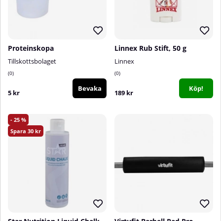
Proteinskopa
Linnex Rub Stift, 50 g
Tillskottsbolaget
Linnex
0
0
Bevaka
Köp!
5 kr
189 kr
25
30