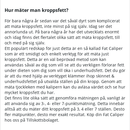
Hur mäter man kroppsfett?
För bara några år sedan var det såväl dyrt som komplicerat
att mäta kroppsfett, inte minst på sig själv. Idag ser det
annorlunda ut. På bara några år har det utvecklats enormt
och idag finns det flertalet olika sätt att mäta kroppsfett, till
och med på sig själv.
Ett populärt redskap för just detta är en så kallad Fat Caliper
som är ett smidigt och enkelt verktyg för att mäta just
kroppsfett. Detta är en väl beprövad metod som kan
användas såväl av dig som vill se att du verkligen förlorar fett
under dieten som dig som vill öka i underhudsfett. Det du gör
är att du med hjälp av verktyget klämmer ihop skinnet &
underhudsfettet på utvalda ställen på din kropp. Genom att
mäta tjockleken med kalipern kan du avläsa värdet och se hur
mycket kroppsfett du har.
Det finns lite olika sätt att genomföra mätningen på, vanligt är
att använda sig av 3-, 4- eller 7-punktsmätning. Detta innebär
alltså att du mäter ditt kroppsfett på 3, 4 eller 7 ställen. Desto
fler mätpunkter, desto mer exakt resultat. Köp din Fat Caliper
hos oss på Tillskottsbolaget.