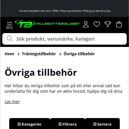
Gratis fraktalternativ över 700kr!
Bonusprodukter
Poäng på alla dina köp
Önskelista
Antal i önskelist
.
Var
Ant
.
Hem
Träningstillbehör
Övriga tillbehör
Övriga tillbehör
Här hittar du övriga tillbehör som på ett eller annat sätt kan
underlätta för dig som har en aktiv livsstil, hjälpa dig nå dina
mål eller öka din prestation. Här finns ett brett utbud av
Läs mer
träningstillbehör som kommer gynna din träning och vardag!
Pillerdosetter för att kunna se till att vitaminerna och
mineralerna alltid intas, kompressionsstrumpor som stödjer
vaden och skyddar smalbenet, linement som förebygger och
underlättar skador, och mycket mycket mer. Köp dina
Kategorier
Filtrera
Sortera