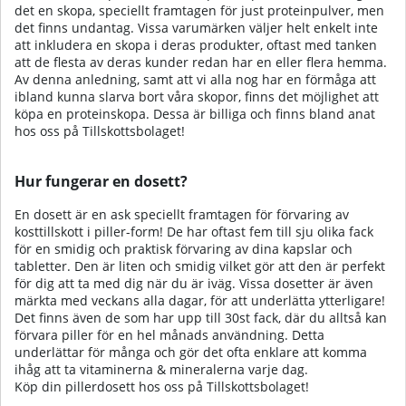
det en skopa, speciellt framtagen för just proteinpulver, men
det finns undantag. Vissa varumärken väljer helt enkelt inte
att inkludera en skopa i deras produkter, oftast med tanken
att de flesta av deras kunder redan har en eller flera hemma.
Av denna anledning, samt att vi alla nog har en förmåga att
ibland kunna slarva bort våra skopor, finns det möjlighet att
köpa en proteinskopa. Dessa är billiga och finns bland anat
hos oss på Tillskottsbolaget!
Hur fungerar en dosett?
En dosett är en ask speciellt framtagen för förvaring av
kosttillskott i piller-form! De har oftast fem till sju olika fack
för en smidig och praktisk förvaring av dina kapslar och
tabletter. Den är liten och smidig vilket gör att den är perfekt
för dig att ta med dig när du är iväg. Vissa dosetter är även
märkta med veckans alla dagar, för att underlätta ytterligare!
Det finns även de som har upp till 30st fack, där du alltså kan
förvara piller för en hel månads användning. Detta
underlättar för många och gör det ofta enklare att komma
ihåg att ta vitaminerna & mineralerna varje dag.
Köp din pillerdosett hos oss på Tillskottsbolaget!