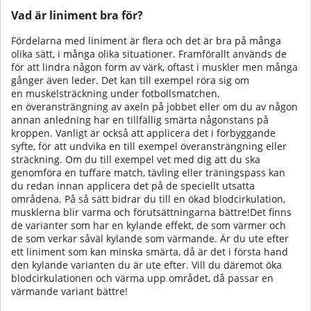
Vad är liniment bra för?
Fördelarna med liniment är flera och det är bra på många
olika sätt, i många olika situationer. Framförallt används de
för att lindra någon form av värk, oftast i muskler men många
gånger även leder. Det kan till exempel röra sig om
en muskelsträckning under fotbollsmatchen,
en överansträngning av axeln på jobbet eller om du av någon
annan anledning har en tillfällig smärta någonstans på
kroppen. Vanligt är också att applicera det i förbyggande
syfte, för att undvika en till exempel överansträngning eller
sträckning. Om du till exempel vet med dig att du ska
genomföra en tuffare match, tävling eller träningspass kan
du redan innan applicera det på de speciellt utsatta
områdena. På så sätt bidrar du till en ökad blodcirkulation,
musklerna blir varma och förutsättningarna bättre!Det finns
de varianter som har en kylande effekt, de som värmer och
de som verkar såväl kylande som värmande. Är du ute efter
ett liniment som kan minska smärta, då är det i första hand
den kylande varianten du är ute efter. Vill du däremot öka
blodcirkulationen och värma upp området, då passar en
värmande variant bättre!