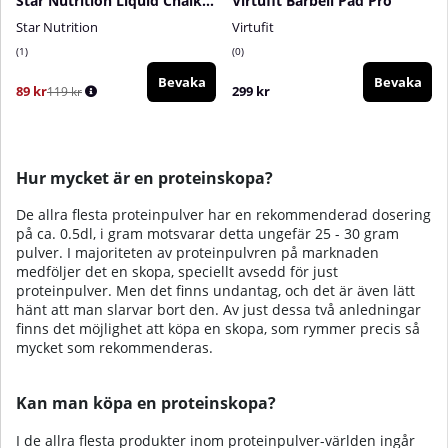
Star Nutrition Liquid Chalk, 200 ml
Virtufit Barbell Pad Pro
Star Nutrition
Virtufit
1
0
Bevaka
Bevaka
89 kr
299 kr
119 kr
Hur mycket är en proteinskopa?
De allra flesta proteinpulver har en rekommenderad dosering
på ca. 0.5dl, i gram motsvarar detta ungefär 25 - 30 gram
pulver. I majoriteten av proteinpulvren på marknaden
medföljer det en skopa, speciellt avsedd för just
proteinpulver. Men det finns undantag, och det är även lätt
hänt att man slarvar bort den. Av just dessa två anledningar
finns det möjlighet att köpa en skopa, som rymmer precis så
mycket som rekommenderas.
Kan man köpa en proteinskopa?
I de allra flesta produkter inom proteinpulver-världen ingår