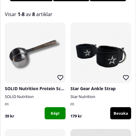
träningstillbehör hos oss på Tillskottsbolaget!
Visar
1-8
av
8
artiklar
Produkter
SOLID Nutrition Protein Scoop, stainless steel
Star Gear Ankle Strap
SOLID Nutrition
Star Nutrition
0
0
Köp!
Bevaka
39 kr
179 kr