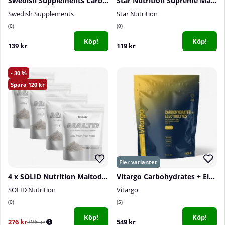
Swedish Supplements Carbo Engine, 1 kg
Star Nutrition Supreme Maltodextrin, 1,5 kg
Swedish Supplements
Star Nutrition
0
0
Köp!
Köp!
139 kr
119 kr
30
120
4 x SOLID Nutrition Maltodextrin, 900 g
Vitargo Carbohydrates + Electrolytes, 1500 g
SOLID Nutrition
Vitargo
0
5
Köp!
Köp!
276 kr
549 kr
396 kr