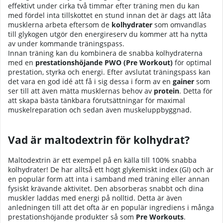
effektivt under cirka två timmar efter träning men du kan
med fördel inta tillskottet en stund innan det är dags att låta
musklerna arbeta eftersom de
kolhydrater
som omvandlas
till glykogen utgör den energireserv du kommer att ha nytta
av under kommande träningspass.
Innan träning kan du kombinera de snabba kolhydraterna
med en
prestationshöjande PWO (Pre Workout)
för optimal
prestation, styrka och energi. Efter avslutat träningspass kan
det vara en god idé att få i sig dessa i form av en
gainer
som
ser till att även mätta musklernas behov av
protein
. Detta för
att skapa bästa tänkbara förutsättningar för maximal
muskelreparation och sedan även muskeluppbyggnad.
Vad är maltodextrin för kolhydrat?
Maltodextrin är ett exempel på en källa till 100% snabba
kolhydrater! De har alltså ett högt glykemiskt index (GI) och är
en populär form att inta i samband med träning eller annan
fysiskt krävande aktivitet. Den absorberas snabbt och dina
muskler laddas med energi på nolltid. Detta är även
anledningen till att det ofta är en populär ingrediens i många
prestationshöjande produkter så som
Pre Workouts
.