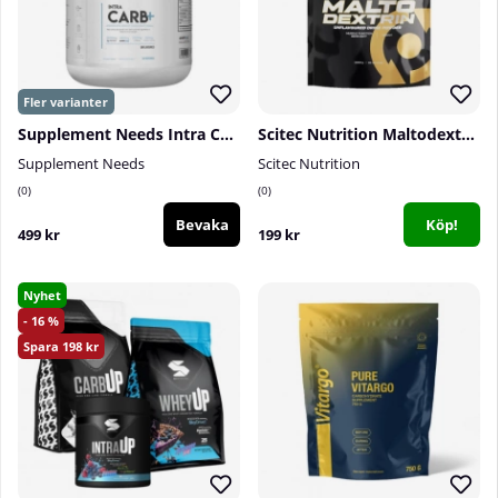
Supplement Needs Intra Carbs+, 30 serv.
Scitec Nutrition Maltodextrin, 2000 g
Supplement Needs
Scitec Nutrition
0
0
Bevaka
Köp!
499 kr
199 kr
Nyhet
16
198