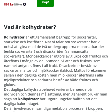
Köp!
899 kr
936 kr
Vad är kolhydrater?
Kolhydrater
är ett gemensamt begrepp för sockerarter,
stärkelse och kostfibrer. När vi talar om sockerarter har vi
också att göra med de två undergrupperna monosackarider
(enkla sockerarter) och disackarider (sammansatta
sockerarter). Monosackarider utgörs av glukos och fruktos och
återfinns i många av de livsmedel vi äter och fruktos, som
namnet antyder, finns i all frukt. Disackarider består av
sackaros, maltos och mjölksocker (laktos). Maltos förekommer
sällan i den dagliga kosten men mjölksocker återfinns i alla
mjölkprodukter och sackaros består av både fruktos och
glukos.
Det dagliga kolhydratsbehovet varierar beroende på
individen och dennes målsättning, men generellt brukar man
säga att
kolhydrater
bör utgöra ungefär hälften att det
dagliga kaloriintaget.
De är involverade i samtliga metabola processer i kroppen,