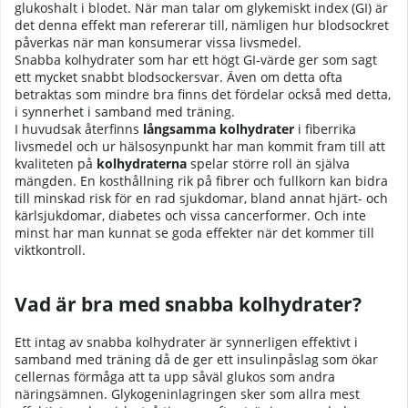
glukoshalt i blodet. När man talar om glykemiskt index (GI) är
det denna effekt man refererar till, nämligen hur blodsockret
påverkas när man konsumerar vissa livsmedel.
Snabba kolhydrater som har ett högt GI-värde ger som sagt
ett mycket snabbt blodsockersvar. Även om detta ofta
betraktas som mindre bra finns det fördelar också med detta,
i synnerhet i samband med träning.
I huvudsak återfinns
långsamma kolhydrater
i fiberrika
livsmedel och ur hälsosynpunkt har man kommit fram till att
kvaliteten på
kolhydraterna
spelar större roll än själva
mängden. En kosthållning rik på fibrer och fullkorn kan bidra
till minskad risk för en rad sjukdomar, bland annat hjärt- och
kärlsjukdomar, diabetes och vissa cancerformer. Och inte
minst har man kunnat se goda effekter när det kommer till
viktkontroll.
Vad är bra med snabba kolhydrater?
Ett intag av snabba kolhydrater är synnerligen effektivt i
samband med träning då de ger ett insulinpåslag som ökar
cellernas förmåga att ta upp såväl glukos som andra
näringsämnen. Glykogeninlagringen sker som allra mest