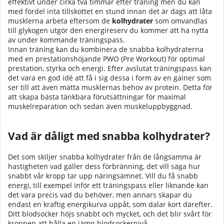
effektivt under cirka två timmar efter träning men du kan
med fördel inta tillskottet en stund innan det är dags att låta
musklerna arbeta eftersom de
kolhydrater
som omvandlas
till glykogen utgör den energireserv du kommer att ha nytta
av under kommande träningspass.
Innan träning kan du kombinera de snabba kolhydraterna
med en prestationshöjande PWO (Pre Workout) för optimal
prestation, styrka och energi. Efter avslutat träningspass kan
det vara en god idé att få i sig dessa i form av en gainer som
ser till att även mätta musklernas behov av protein. Detta för
att skapa bästa tänkbara förutsättningar för maximal
muskelreparation och sedan även muskeluppbyggnad.
Vad är dåligt med snabba kolhydrater?
Det som skiljer snabba kolhydrater från de långsamma är
hastigheten vad gäller dess förbränning, det vill säga hur
snabbt vår kropp tar upp näringsämnet. Vill du få snabb
energi, till exempel inför ett träningspass eller liknande kan
det vara precis vad du behöver, men annars skapar du
endast en kraftig energikurva uppåt, som dalar kort därefter.
Ditt blodsocker höjs snabbt och mycket, och det blir svårt för
kroppen att hålla en jämn blodsockernivå.