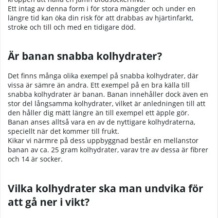
Ett intag av denna form i för stora mängder och under en
längre tid kan öka din risk för att drabbas av hjärtinfarkt,
stroke och till och med en tidigare död.
Är banan snabba kolhydrater?
Det finns många olika exempel på snabba kolhydrater, där
vissa är sämre än andra. Ett exempel på en bra källa till
snabba kolhydrater är banan. Banan innehåller dock även en
stor del långsamma kolhydrater, vilket är anledningen till att
den håller dig mätt längre än till exempel ett äpple gör.
Banan anses alltså vara en av de nyttigare kolhydraterna,
speciellt när det kommer till frukt.
Kikar vi närmre på dess uppbyggnad består en mellanstor
banan av ca. 25 gram kolhydrater, varav tre av dessa är fibrer
och 14 är socker.
Vilka kolhydrater ska man undvika för
att gå ner i vikt?