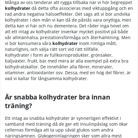
Många av oss tenderar att rygga tillbaka när vi hör begreppet
kolhydrater
då detta ofta associeras med viktuppgång och en
rad andra negativa hälsoeffekter. Det sägs att vi bör undvika
kolhydrater i den mån vi kan då de påstås vara onyttiga, men
detta kan vi här och nu dementera. Det råder inga tvivel om
att ett intag av kolhydrater inverkar mycket positivt på både
vår allmänhälsa, prestationsförmåga och återhämtning. Men
vi bör konsumera våra
kolhydrater
inom rimliga mått,
naturligtvis, och välja rätt sort vid rätt tillfälle.
Kolhydrater i form av fullkornsprodukter, grönsaker,
baljväxter, frukt, bär med mera är alla exempel på extra bra
kolhydratskällor. De innehåller alla fibrer, mineraler,
vitaminer, antioxidanter osv. Dessa, med en hög del fibrer, är
vad vi kallar för långsamma kolhydrater.
Är snabba kolhydrater bra innan
träning?
Ett intag av snabba kolhydrater är synnerligen effektivt i
samband med träning då de ger ett insulinpåslag som ökar
cellernas förmåga att ta upp såväl glukos som andra
näringsämnen. Glykogeninlagringen sker som allra mest