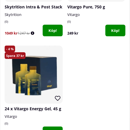
Skytrition Intra & Post Stack
Vitargo Pure, 750 g
Skytrition
Vitargo
0
0
Köp!
Köp!
1049 kr
249 kr
1247 kr
4
37
24 x Vitargo Energy Gel, 45 g
Vitargo
0