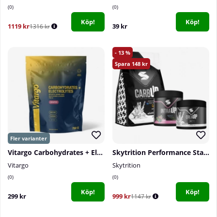
0
0
Köp!
Köp!
1119 kr
39 kr
1316 kr
13
148
Vitargo Carbohydrates + Electrolytes, 750 g
Skytrition Performance Stack
Vitargo
Skytrition
0
0
Köp!
Köp!
299 kr
999 kr
1147 kr