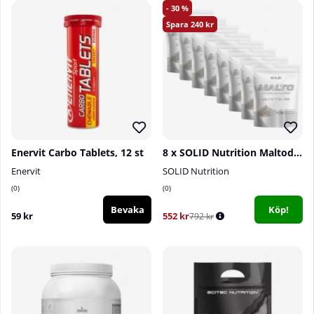
30
240
Enervit Carbo Tablets, 12 st
8 x SOLID Nutrition Maltodextrin, 900 g
Enervit
SOLID Nutrition
0
0
Bevaka
Köp!
59 kr
552 kr
792 kr