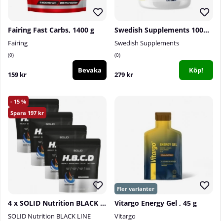
Fairing Fast Carbs, 1400 g
Swedish Supplements 100% Maltodextrine, 3 kg
Fairing
Swedish Supplements
0
0
Bevaka
Köp!
159 kr
279 kr
15
197
4 x SOLID Nutrition BLACK LINE H.B.C.D, 900 g
Vitargo Energy Gel , 45 g
SOLID Nutrition BLACK LINE
Vitargo