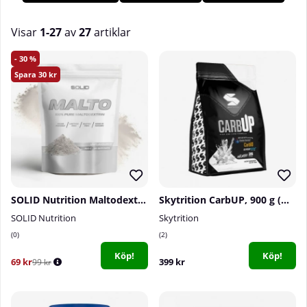
till snabba kolhydrater består dessa i huvudsak av
maltodextrin, vitargo® och dextros. Köp dina kosttillskott med
snabba kolhydrater hos oss på Tillskottsbolaget!
Visar
1-27
av
27
artiklar
Produkter
30
30
SOLID Nutrition Maltodextrin, 900 g
Skytrition CarbUP, 900 g (Unflavoured)
SOLID Nutrition
Skytrition
0
2
Köp!
Köp!
69 kr
399 kr
99 kr