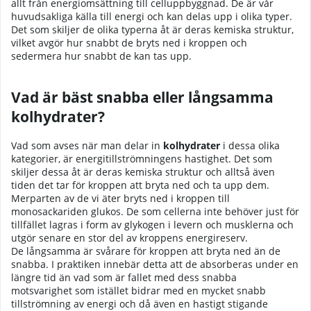
allt från energiomsättning till celluppbyggnad. De är vår
huvudsakliga källa till energi och kan delas upp i olika typer.
Det som skiljer de olika typerna åt är deras kemiska struktur,
vilket avgör hur snabbt de bryts ned i kroppen och
sedermera hur snabbt de kan tas upp.
Vad är bäst snabba eller långsamma
kolhydrater?
Vad som avses när man delar in
kolhydrater
i dessa olika
kategorier, är energitillströmningens hastighet. Det som
skiljer dessa åt är deras kemiska struktur och alltså även
tiden det tar för kroppen att bryta ned och ta upp dem.
Merparten av de vi äter bryts ned i kroppen till
monosackariden glukos. De som cellerna inte behöver just för
tillfället lagras i form av glykogen i levern och musklerna och
utgör senare en stor del av kroppens energireserv.
De långsamma är svårare för kroppen att bryta ned än de
snabba. I praktiken innebär detta att de absorberas under en
längre tid än vad som är fallet med dess snabba
motsvarighet som istället bidrar med en mycket snabb
tillströmning av energi och då även en hastigt stigande