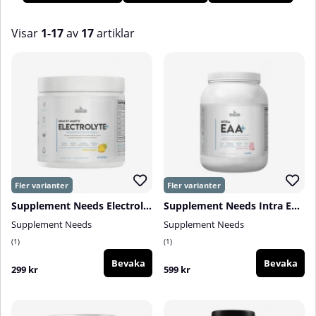
vill ha och förtjänar! Hos oss på Tillskottsbolaget hittar du ett
brett utbud av produkter från det berömda varumärket
Supplement Needs.
Visar
1-17
av
17
artiklar
Produkter
Supplement Needs Electrolyte+, 210 g
Supplement Needs Intra EAA+, 810 g
Supplement Needs
Supplement Needs
1
1
Bevaka
Bevaka
299 kr
599 kr