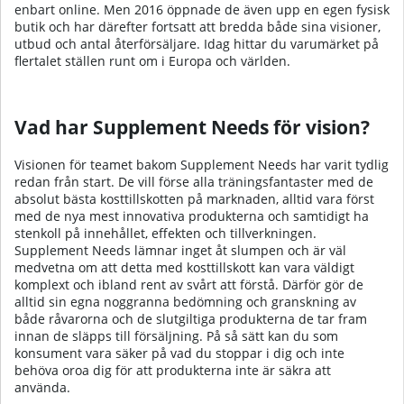
enbart online. Men 2016 öppnade de även upp en egen fysisk
butik och har därefter fortsatt att bredda både sina visioner,
utbud och antal återförsäljare. Idag hittar du varumärket på
flertalet ställen runt om i Europa och världen.
Vad har Supplement Needs för vision?
Visionen för teamet bakom Supplement Needs har varit tydlig
redan från start. De vill förse alla träningsfantaster med de
absolut bästa kosttillskotten på marknaden, alltid vara först
med de nya mest innovativa produkterna och samtidigt ha
stenkoll på innehållet, effekten och tillverkningen.
Supplement Needs lämnar inget åt slumpen och är väl
medvetna om att detta med kosttillskott kan vara väldigt
komplext och ibland rent av svårt att förstå. Därför gör de
alltid sin egna noggranna bedömning och granskning av
både råvarorna och de slutgiltiga produkterna de tar fram
innan de släpps till försäljning. På så sätt kan du som
konsument vara säker på vad du stoppar i dig och inte
behöva oroa dig för att produkterna inte är säkra att
använda.