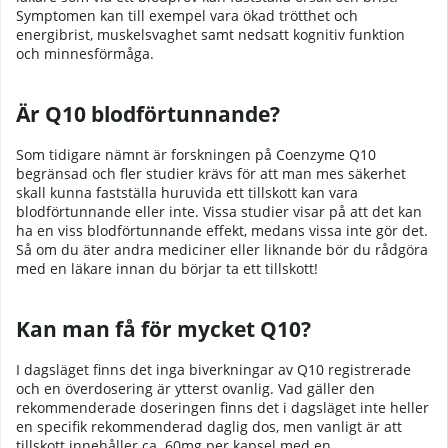
Symptomen kan till exempel vara ökad trötthet och
energibrist, muskelsvaghet samt nedsatt kognitiv funktion
och minnesförmåga.
Är Q10 blodförtunnande?
Som tidigare nämnt är forskningen på Coenzyme Q10
begränsad och fler studier krävs för att man mes säkerhet
skall kunna fastställa huruvida ett tillskott kan vara
blodförtunnande eller inte. Vissa studier visar på att det kan
ha en viss blodförtunnande effekt, medans vissa inte gör det.
Så om du äter andra mediciner eller liknande bör du rådgöra
med en läkare innan du börjar ta ett tillskott!
Kan man få för mycket Q10?
I dagsläget finns det inga biverkningar av Q10 registrerade
och en överdosering är ytterst ovanlig. Vad gäller den
rekommenderade doseringen finns det i dagsläget inte heller
en specifik rekommenderad daglig dos, men vanligt är att
tillskott innehåller ca. 60mg per kapsel med en