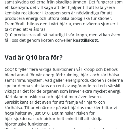
samt skydda cellerna från skadliga ämnen. Det fungerar som
ett koenzym, det vill säga att det hjälper till att katalysera
kemiska reaktioner i kroppen som är nödvändiga för att
producera energi och utföra olika biologiska funktioner.
Framförallt bildas den i vårt hjärta, men nivåerna sjunker i
takt med att vi åldras.
Q10 produceras alltså naturligt i vår kropp, men vi kan även
få i oss det genom kosten och/eller
kosttillskott
.
Vad är Q10 bra för?
CoQ10 fyller flera viktiga funktioner i vår kropp och behövs
bland annat för vår energiförbrukning, hjärt- och kärl hälsa
samt immunsystem. Vad gäller energiproduktionen i cellerna
spelar denna substans en rent av avgörande roll och särskilt
viktigt är det för de organen som kräver extra mycket energi,
däribland musklerna och hjärtat men även levern.
Särskilt känt är det även för att främja vår hjärt- och
kärlhälsa. Tittar vi närmre på vårt hjärtas muskler hittar vi
höga halter av just Q10. Det minskar risken för
hjärtsjukdomar och bidrar helt enkelt till att stödja
hjörtmuskelfunktionen.