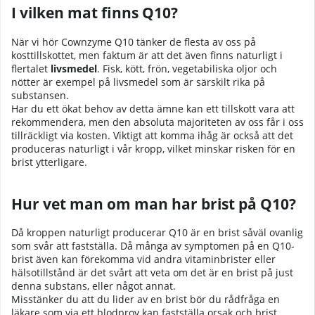
I vilken mat finns Q10?
När vi hör Cownzyme Q10 tänker de flesta av oss på
kosttillskottet, men faktum är att det även finns naturligt i
flertalet
livsmedel
. Fisk, kött, frön, vegetabiliska oljor och
nötter är exempel på livsmedel som är särskilt rika på
substansen.
Har du ett ökat behov av detta ämne kan ett tillskott vara att
rekommendera, men den absoluta majoriteten av oss får i oss
tillräckligt via kosten. Viktigt att komma ihåg är också att det
produceras naturligt i vår kropp, vilket minskar risken för en
brist ytterligare.
Hur vet man om man har brist på Q10?
Då kroppen naturligt producerar Q10 är en brist såväl ovanlig
som svår att fastställa. Då många av symptomen på en Q10-
brist även kan förekomma vid andra vitaminbrister eller
hälsotillstånd är det svårt att veta om det är en brist på just
denna substans, eller något annat.
Misstänker du att du lider av en brist bör du rådfråga en
läkare som via ett blodprov kan fastställa orsak och brist.