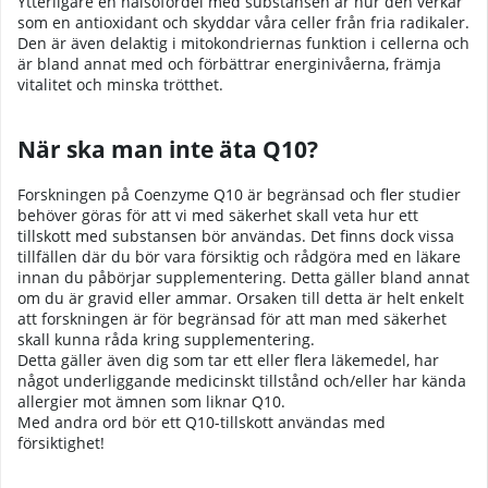
Ytterligare en hälsofördel med substansen är hur den verkar
som en antioxidant och skyddar våra celler från fria radikaler.
Den är även delaktig i mitokondriernas funktion i cellerna och
är bland annat med och förbättrar energinivåerna, främja
vitalitet och minska trötthet.
När ska man inte äta Q10?
Forskningen på Coenzyme Q10 är begränsad och fler studier
behöver göras för att vi med säkerhet skall veta hur ett
tillskott med substansen bör användas. Det finns dock vissa
tillfällen där du bör vara försiktig och rådgöra med en läkare
innan du påbörjar supplementering. Detta gäller bland annat
om du är gravid eller ammar. Orsaken till detta är helt enkelt
att forskningen är för begränsad för att man med säkerhet
skall kunna råda kring supplementering.
Detta gäller även dig som tar ett eller flera läkemedel, har
något underliggande medicinskt tillstånd och/eller har kända
allergier mot ämnen som liknar Q10.
Med andra ord bör ett Q10-tillskott användas med
försiktighet!