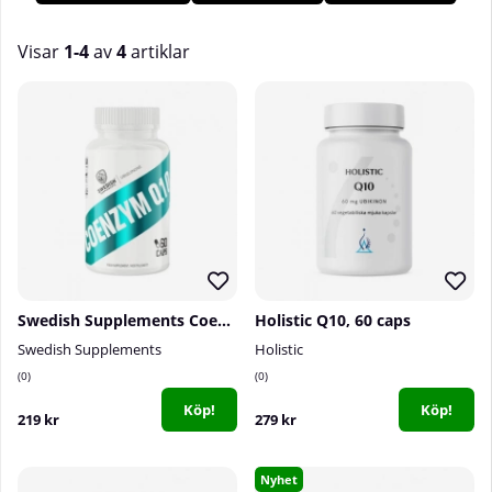
även de bidrar till minskad trötthet och utmattning. Köp ditt
tillskott av Coenzyme Q10 hos oss på Tillskottsbolaget!
Visar
1-4
av
4
artiklar
Produkter
Swedish Supplements Coenzym Q10, 60 caps
Holistic Q10, 60 caps
Swedish Supplements
Holistic
0
0
Köp!
Köp!
219 kr
279 kr
Nyhet