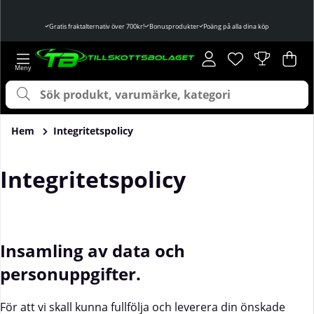
Gratis fraktalternativ över 700kr!
Bonusprodukter
Poäng på alla dina köp
Önskelista
Antal i önskelist
.
Var
Ant
.
Hem
Integritetspolicy
Integritetspolicy
Insamling av data och
personuppgifter.
För att vi skall kunna fullfölja och leverera din önskade