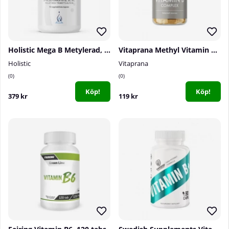
Holistic Mega B Metylerad, 90 caps
Vitaprana Methyl Vitamin B Complex, 50 caps
Holistic
Vitaprana
0
0
Köp!
Köp!
379 kr
119 kr