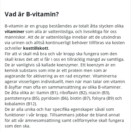
Vad är B-vitamin?
B-vitamin är en grupp beståendes av totalt åtta stycken olika
vitaminer
som alla är vattenlösliga, och livsviktiga för oss
människor. Att de är vattenlösliga innebär att de utsöndras
via urinen och alltså kontinuerligt behöver tillföras via kosten
och/eller
kosttillskott
.
För att vi skall må bra och vår kropp ska fungera som den
skall krävs det att vi får i oss en tillräcklig mängd av samtliga.
De är vanligtvis så kallade koenzymer. Ett koenzym är en
kemisk substans som inte är ett protein men som är
avgörande för aktivering av en rad enzymer. Vitaminerna
agerar visserligen individuellt, men när man talar om vitamin
B åsyftar man ofta en sammansättning av olika B-vitaminer.
De åtta olika är: tiamin (B1), riboflavin (B2), niacin (B3),
pantotensyra (B5), pyridoxin (B6), biotin (B7), folsyra (B9) och
kobalamin (B12).
De är alla unika och har specifika egenskaper såväl som
funktioner i vår kropp. Tillsammans jobbar de bland annat
för att vår ämnesomsättning samt cellförnyelse skall fungera
som den ska.