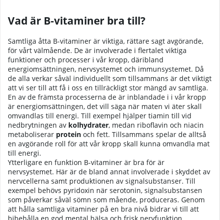
Vad är B-vitaminer bra till?
Samtliga åtta B-vitaminer är viktiga, rättare sagt avgörande,
för vårt välmående. De är involverade i flertalet viktiga
funktioner och processer i vår kropp, däribland
energiomsättningen, nervsystemet och immunsystemet. Då
de alla verkar såväl individuellt som tillsammans är det viktigt
att vi ser till att få i oss en tillräckligt stor mängd av samtliga.
En av de främsta processerna de är inblandade i i vår kropp
är energiomsättningen, det vill säga när maten vi äter skall
omvandlas till energi. Till exempel hjälper tiamin till vid
nedbrytningen av
kolhydrater
, medan riboflavin och niacin
metaboliserar
protein
och fett. Tillsammans spelar de alltså
en avgörande roll för att vår kropp skall kunna omvandla mat
till energi.
Ytterligare en funktion B-vitaminer är bra för är
nervsystemet. Här är de bland annat involverade i skyddet av
nervcellerna samt produktionen av signalsubstanser. Till
exempel behövs pyridoxin när serotonin, signalsubstansen
som påverkar såväl sömn som mående, produceras. Genom
att hålla samtliga vitaminer på en bra nivå bidrar vi till att
bibehålla en god mental hälsa och frisk nervfunktion.