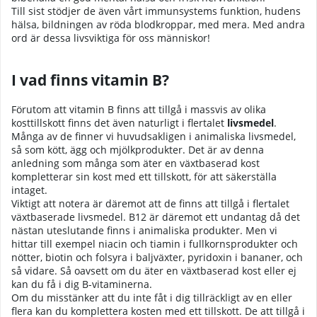
Till sist stödjer de även vårt immunsystems funktion, hudens
hälsa, bildningen av röda blodkroppar, med mera. Med andra
ord är dessa livsviktiga för oss människor!
I vad finns vitamin B?
Förutom att vitamin B finns att tillgå i massvis av olika
kosttillskott finns det även naturligt i flertalet
livsmedel
.
Många av de finner vi huvudsakligen i animaliska livsmedel,
så som kött, ägg och mjölkprodukter. Det är av denna
anledning som många som äter en växtbaserad kost
kompletterar sin kost med ett tillskott, för att säkerställa
intaget.
Viktigt att notera är däremot att de finns att tillgå i flertalet
växtbaserade livsmedel. B12 är däremot ett undantag då det
nästan uteslutande finns i animaliska produkter. Men vi
hittar till exempel niacin och tiamin i fullkornsprodukter och
nötter, biotin och folsyra i baljväxter, pyridoxin i bananer, och
så vidare. Så oavsett om du äter en växtbaserad kost eller ej
kan du få i dig B-vitaminerna.
Om du misstänker att du inte fåt i dig tillräckligt av en eller
flera kan du komplettera kosten med ett tillskott. De att tillgå i