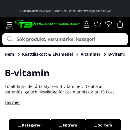
Gratis fraktalternativ över 700kr!
Bonusprodukter
Poäng på alla dina köp
Önskelista
Antal i önskelist
.
Var
Ant
.
Hem
Kosttillskott & Livsmedel
Vitaminer
B-vitamin
B-vitamin
Totalt finns det åtta stycken B-vitaminer. De alla är
vattenlösliga och livsviktiga för oss människor att få i oss
tillräckligt av. Bland annat spelar de en avgörande roll för vår
Läs mer
energiomsättning, vårt nerv- och immunsystem och en brist
på en eller flera B-vitaminer kan orsaka trötthet, svaghet,
matsmältningsbesvär och mental ohälsa. I riskzon för B-
vitaminbrist hittar vi framförallt veganer och vegetarianer,
detta då B-vitaminerna främst återfinns i animaliska
Kategorier
Filtrera
Sortera