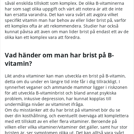
såväl enskilda tillskott som komplex. De olika B-vitaminerna
har som sagt olika uppgift och värt att notera är att de inte
kan ersätta varandra. Det kan vara svårt att avgöra vilket
specifikt vitamin man har behov av eller lider brist på, varför
ett komplex ofta är att rekommendera. Studier har också
kunnat påvisa att även om man lider brist på endast ett av de
olika kan ett komplex vara att föredra.
Vad händer om man har brist på B-
vitamin?
Likt andra vitaminer kan man utveckla en brist på B-vitamin,
detta om du under en längre tid inte får i dig tillräckligt. I
synnerhet veganer och ammande mammor ligger i riskzonen
för att utveckla B-vitaminbrist och bland annat psykiska
problem, inkusive depression, har kunnat kopplas till
undermåliga nivåer av vitaminet ifråga.
Om du misstänker att du har brist på vitaminet bör du se
över din kosthållning, och eventuellt överväga att komplettera
med ett tillskott av en eller flera vitaminer. Beroende på
vilken eller vilka vitaminer/vitaminer det gäller, samt hur stor
bristen är, ser symptomen olika ut. Det kan alltså vara svårt