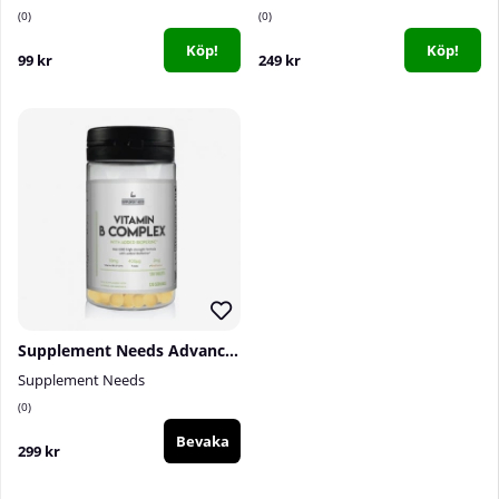
0
0
Köp!
Köp!
99 kr
249 kr
Supplement Needs Advanced Vitamin B Complex, 120 tabs
Supplement Needs
0
Bevaka
299 kr