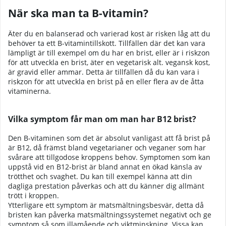
När ska man ta B-vitamin?
Äter du en balanserad och varierad kost är risken låg att du
behöver ta ett B-vitamintillskott. Tillfällen där det kan vara
lämpligt är till exempel om du har en brist, eller är i riskzon
för att utveckla en brist, äter en vegetarisk alt. vegansk kost,
är gravid eller ammar. Detta är tillfällen då du kan vara i
riskzon för att utveckla en brist på en eller flera av de åtta
vitaminerna.
Vilka symptom får man om man har B12 brist?
Den B-vitaminen som det är absolut vanligast att få brist på
är B12, då främst bland vegetarianer och veganer som har
svårare att tillgodose kroppens behov. Symptomen som kan
uppstå vid en B12-brist är bland annat en ökad känsla av
trötthet och svaghet. Du kan till exempel känna att din
dagliga prestation påverkas och att du känner dig allmänt
trött i kroppen.
Ytterligare ett symptom är matsmältningsbesvär, detta då
bristen kan påverka matsmältningssystemet negativt och ge
symptom så som illamående och viktminskning. Vissa kan