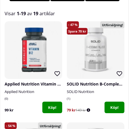
livsmedel. Köp B-vitamin hos oss på Tillskottsbolaget!
Visar
1-19
av
19
artiklar
Produkter
47
Utförsäljning!
70
Applied Nutrition Vitamin B12, 90 caps
SOLID Nutrition B-Complex, 90 caps
Applied Nutrition
SOLID Nutrition
0
1
Köp!
Köp!
99 kr
79 kr
149 kr
54
Utförsäljning!