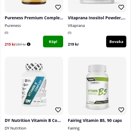
Pureness Premium Complex B-vitamin, 60 caps
Vitaprana Inositol Powder, 250 g
Pureness
Vitaprana
0
0
Köp!
Bevaka
215 kr
219 kr
269 kr
DY Nutrition Vitamin B Complex, 100 tabs
Fairing Vitamin B5, 90 caps
DY Nutrition
Fairing