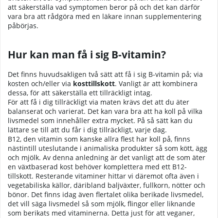
att säkerställa vad symptomen beror på och det kan därför
vara bra att rådgöra med en läkare innan supplementering
påbörjas.
Hur kan man få i sig B-vitamin?
Det finns huvudsakligen två sätt att få i sig B-vitamin på; via
kosten och/eller via
kosttillskott
. Vanligt är att kombinera
dessa, för att säkerställa ett tillräckligt intag.
För att få i dig tillräckligt via maten krävs det att du äter
balanserat och varierat. Det kan vara bra att ha koll på vilka
livsmedel som innehåller extra mycket. På så sätt kan du
lättare se till att du får i dig tillräckligt, varje dag.
B12, den vitamin som kanske allra flest har koll på, finns
nästintill uteslutande i animaliska produkter så som kött, ägg
och mjölk. Av denna anledning är det vanligt att de som äter
en växtbaserad kost behöver komplettera med ett B12-
tillskott. Resterande vitaminer hittar vi däremot ofta även i
vegetabiliska källor, däribland baljväxter, fullkorn, nötter och
bönor. Det finns idag även flertalet olika berikade livsmedel,
det vill säga livsmedel så som mjölk, flingor eller liknande
som berikats med vitaminerna. Detta just för att veganer,