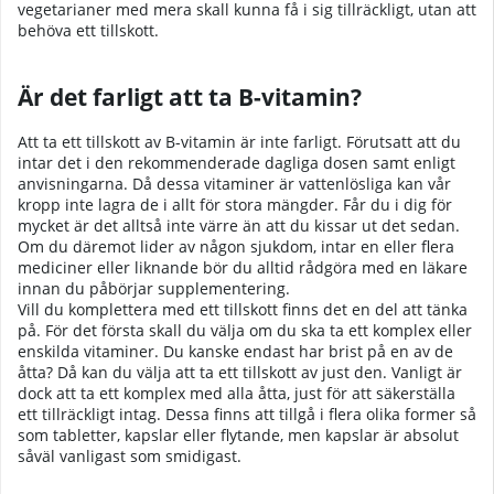
vegetarianer med mera skall kunna få i sig tillräckligt, utan att
behöva ett tillskott.
Är det farligt att ta B-vitamin?
Att ta ett tillskott av B-vitamin är inte farligt. Förutsatt att du
intar det i den rekommenderade dagliga dosen samt enligt
anvisningarna. Då dessa vitaminer är vattenlösliga kan vår
kropp inte lagra de i allt för stora mängder. Får du i dig för
mycket är det alltså inte värre än att du kissar ut det sedan.
Om du däremot lider av någon sjukdom, intar en eller flera
mediciner eller liknande bör du alltid rådgöra med en läkare
innan du påbörjar supplementering.
Vill du komplettera med ett tillskott finns det en del att tänka
på. För det första skall du välja om du ska ta ett komplex eller
enskilda vitaminer. Du kanske endast har brist på en av de
åtta? Då kan du välja att ta ett tillskott av just den. Vanligt är
dock att ta ett komplex med alla åtta, just för att säkerställa
ett tillräckligt intag. Dessa finns att tillgå i flera olika former så
som tabletter, kapslar eller flytande, men kapslar är absolut
såväl vanligast som smidigast.