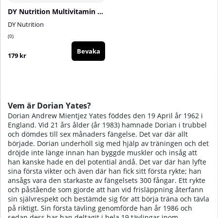
DY Nutrition Multivitamin Complex, 60 tabs
DY Nutrition
0
Bevaka
179 kr
Vem är Dorian Yates?
Dorian Andrew Mientjez Yates föddes den 19 April år 1962 i
England. Vid 21 års ålder (år 1983) hamnade Dorian i trubbel
och dömdes till sex månaders fängelse. Det var där allt
började. Dorian underhöll sig med hjälp av träningen och det
dröjde inte länge innan han byggde muskler och insåg att
han kanske hade en del potential ändå. Det var där han lyfte
sina första vikter och även där han fick sitt första rykte; han
ansågs vara den starkaste av fängelsets 300 fångar. Ett rykte
och påstående som gjorde att han vid frisläppning återfann
sin självrespekt och bestämde sig för att börja träna och tävla
på riktigt. Sin första tävling genomförde han år 1986 och
sedan dess har han deltagit i hela 19 tävlingar inom