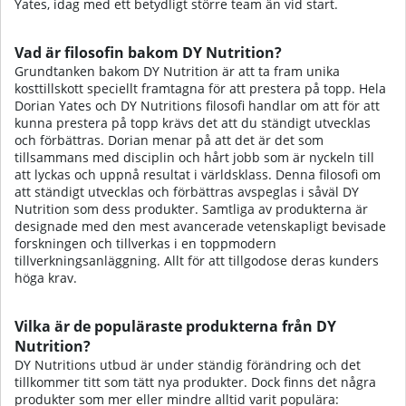
Yates, idag med ett betydligt större team än vid start.
Vad är filosofin bakom DY Nutrition?
Grundtanken bakom DY Nutrition är att ta fram unika
kosttillskott speciellt framtagna för att prestera på topp. Hela
Dorian Yates och DY Nutritions filosofi handlar om att för att
kunna prestera på topp krävs det att du ständigt utvecklas
och förbättras. Dorian menar på att det är det som
tillsammans med disciplin och hårt jobb som är nyckeln till
att lyckas och uppnå resultat i världsklass. Denna filosofi om
att ständigt utvecklas och förbättras avspeglas i såväl DY
Nutrition som dess produkter. Samtliga av produkterna är
designade med den mest avancerade vetenskapligt bevisade
forskningen och tillverkas i en toppmodern
tillverkningsanläggning. Allt för att tillgodose deras kunders
höga krav.
Vilka är de populäraste produkterna från DY
Nutrition?
DY Nutritions utbud är under ständig förändring och det
tillkommer titt som tätt nya produkter. Dock finns det några
produkter som mer eller mindre alltid varit populära: