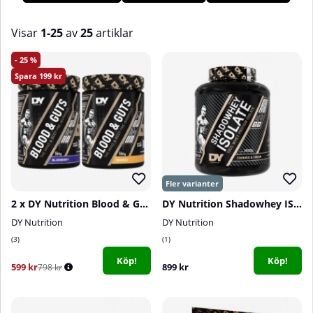
Hos oss på Tillskottsbolaget hittar du hela DY Nutritions
sortiment!
Visar
1-25
av
25
artiklar
Produkter
25
199
2 x DY Nutrition Blood & Guts, 380 g
DY Nutrition Shadowhey ISOLATE, 2 kg
DY Nutrition
DY Nutrition
3
1
Köp!
Köp!
599 kr
899 kr
798 kr