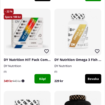
22
100
DY Nutrition HIT Pack Complex, 30 packs
DY Nutrition Omega 3 Fish Oil, 60 caps
DY Nutrition
DY Nutrition
0
0
Köp!
Bevaka
349 kr
229 kr
449 kr