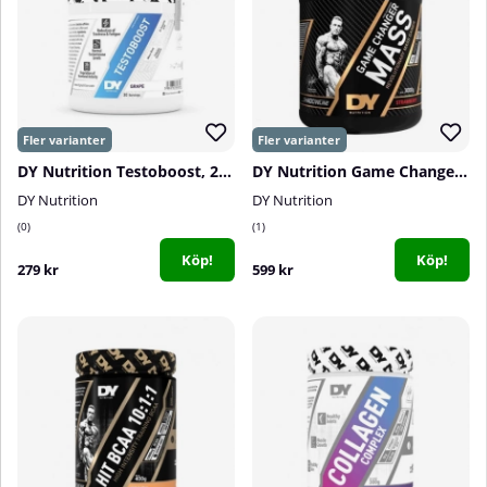
DY Nutrition Testoboost, 270 g
DY Nutrition Game Changer Mass, 3 kg
DY Nutrition
DY Nutrition
0
1
Köp!
Köp!
279 kr
599 kr