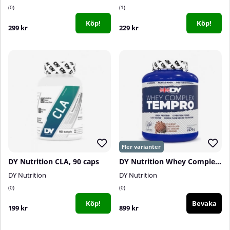
0
1
Köp!
Köp!
299 kr
229 kr
DY Nutrition CLA, 90 caps
DY Nutrition Whey Complex Tempro, 2270 g
DY Nutrition
DY Nutrition
0
0
Köp!
Bevaka
199 kr
899 kr