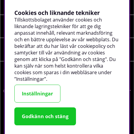
Information
Cookies och liknande tekniker
Tillskottsbolaget använder cookies och
liknande lagringstekniker för att ge dig
Sociala medier
anpassat innehåll, relevant marknadsföring
och en bättre upplevelse av vår webbplats. Du
bekräftar att du har läst vår cookiepolicy och
Företagsuppgifter
samtycker till vår användning av cookies
genom att klicka på "Godkänn och stäng". Du
kan själv när som helst kontrollera vilka
cookies som sparas i din webbläsare under
”Inställningar”.
©
2026 tillskottsbolaget.se. Vi använder cookies -
läs mer
Inställningar
här
.
Godkänn och stäng