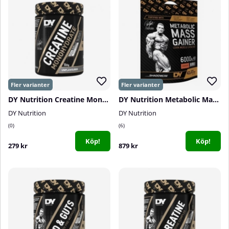
DY Nutrition Creatine Monohydrate, 300 g
DY Nutrition Metabolic Mass Gainer, 6 kg
DY Nutrition
DY Nutrition
0
6
Köp!
Köp!
279 kr
879 kr