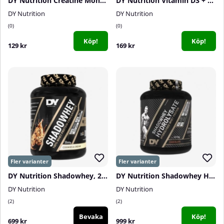
DY Nutrition Creatine Monohydrate, 150 g
DY Nutrition Vitamin D3 + K2, 30 caps
DY Nutrition
DY Nutrition
0
0
Köp!
Köp!
129 kr
169 kr
DY Nutrition Shadowhey, 2 kg
DY Nutrition Shadowhey HYDROLYSATE, 2,27 kg
DY Nutrition
DY Nutrition
2
2
Bevaka
Köp!
699 kr
999 kr