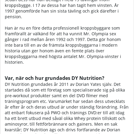
kroppsbygge. I 17 av dessa har han tagit hem vinsten. År
1997 genomförde han sin sista tävling och gick därefter i
pension.
Han är nu en före detta professionell kroppsbyggare som
framförallt är välkänd för att ha vunnit Mr. Olympia sex
gånger i rad mellan åren 1992 och 1997. Detta gör honom
inte bara till en av de främsta kroppsbyggarna i modern
historia utan ger honom även en femte plats över
kroppsbyggarna med högsta antalet Mr. Olympia-vinster i
historien.
Var, när och hur grundades DY Nutrition?
DY Nutrition grundades år 2011 av Dorian Yates själv. Det
startades då som ett företag som specialiserade sig på olika
pre-workout produkter samt en del DVD filmer med
träningsprogram etc. Varumärket har sedan dess utvecklats
år efter år och deras utbud är under ständig förändring. Från
att enbart fokusera på PWO och tränings DVD:er till att idag
ha ett brett utbud med såväl olika Whey protein tillskott och
aminosyror, till fettförbrännare och gainers. Men en sak
kvarstår; DY Nutrition ägs och drivs fortfarande av Dorian