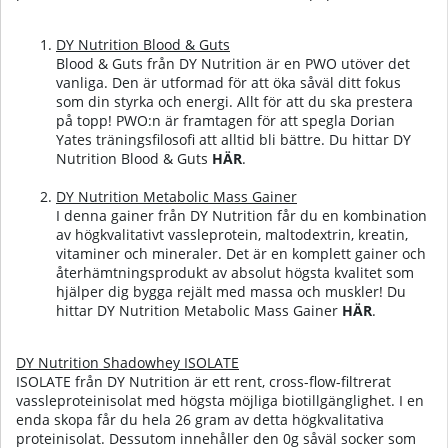
DY Nutrition Blood & Guts
Blood & Guts från DY Nutrition är en PWO utöver det
vanliga. Den är utformad för att öka såväl ditt fokus
som din styrka och energi. Allt för att du ska prestera
på topp! PWO:n är framtagen för att spegla Dorian
Yates träningsfilosofi att alltid bli bättre.
Du hittar DY
Nutrition Blood & Guts
HÄR
.
DY Nutrition Metabolic Mass Gainer
I denna gainer från DY Nutrition får du en kombination
av högkvalitativt vassleprotein, maltodextrin, kreatin,
vitaminer och mineraler. Det är en komplett gainer och
återhämtningsprodukt av absolut högsta kvalitet som
hjälper dig bygga rejält med massa och muskler!
Du
hittar DY Nutrition Metabolic Mass Gainer
HÄR
.
DY Nutrition Shadowhey ISOLATE
ISOLATE från DY Nutrition är ett rent, cross-flow-filtrerat
vassleproteinisolat med högsta möjliga biotillgänglighet. I en
enda skopa får du hela 26 gram av detta högkvalitativa
proteinisolat. Dessutom innehåller den 0g såväl socker som