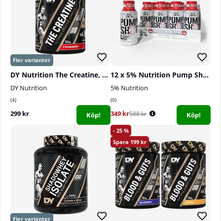
DY Nutrition The Creatine, 400 g
12 x 5% Nutrition Pump Shot, 59 ml
DY Nutrition
5% Nutrition
4
0
299 kr
349 kr
588 kr
Köp!
Köp!
25
199