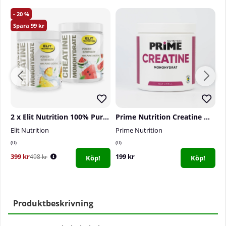
20
99
2 x Elit Nutrition 100% Pure Creatine Monohydrate, 300 g
Prime Nutrition Creatine Monohydrate, 300 g
Elit Nutrition
Prime Nutrition
S
0
0
2
399 kr
199 kr
1
498 kr
Köp!
Köp!
Produktbeskrivning