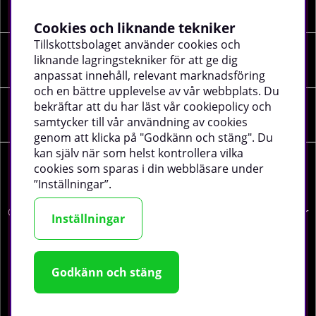
INFORMATION
Cookies och liknande tekniker
Tillskottsbolaget använder cookies och
liknande lagringstekniker för att ge dig
SOCIALA MEDIER
anpassat innehåll, relevant marknadsföring
och en bättre upplevelse av vår webbplats. Du
bekräftar att du har läst vår cookiepolicy och
FÖRETAGSUPPGIFTER
samtycker till vår användning av cookies
genom att klicka på "Godkänn och stäng". Du
kan själv när som helst kontrollera vilka
cookies som sparas i din webbläsare under
”Inställningar”.
©
2026 tillskottsbolaget.se. Vi använder cookies -
läs mer
Inställningar
här
.
Godkänn och stäng