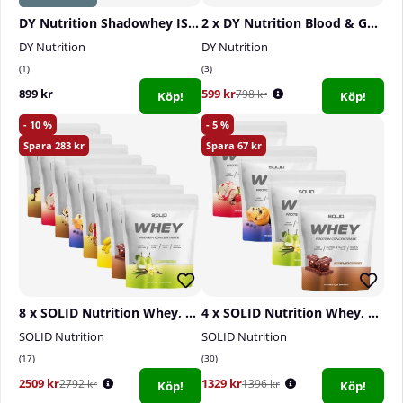
DY Nutrition Shadowhey ISOLATE, 2 kg
2 x DY Nutrition Blood & Guts, 380 g
DY Nutrition
DY Nutrition
1
3
899 kr
599 kr
798 kr
Köp!
Köp!
10
5
283
67
8 x SOLID Nutrition Whey, 750 g
4 x SOLID Nutrition Whey, 750 g
SOLID Nutrition
SOLID Nutrition
17
30
2509 kr
1329 kr
2792 kr
1396 kr
Köp!
Köp!