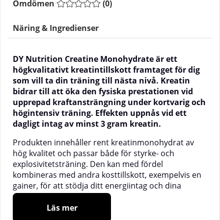
Omdömen
(
0
)
Näring & Ingredienser
DY Nutrition Creatine Monohydrate är ett
högkvalitativt kreatintillskott framtaget för dig
som vill ta din träning till nästa nivå. Kreatin
bidrar till att öka den fysiska prestationen vid
upprepad kraftansträngning under kortvarig och
högintensiv träning. Effekten uppnås vid ett
dagligt intag av minst 3 gram kreatin.
Produkten innehåller rent kreatinmonohydrat av
hög kvalitet och passar både för styrke- och
explosivitetsträning. Den kan med fördel
kombineras med andra kosttillskott, exempelvis en
gainer, för att stödja ditt energiintag och dina
träningsmål.
Läs mer
DY Nutrition Creatine Monohydrate är lättlösligt,