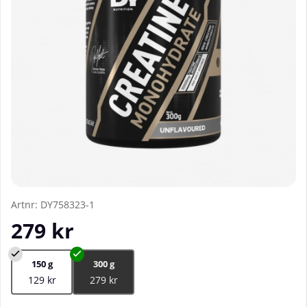
Artnr:
DY758323-1
279
kr
150 g
300 g
129 kr
279 kr