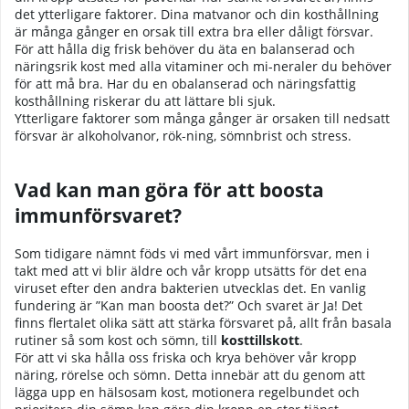
det ytterligare faktorer. Dina matvanor och din kosthållning
är många gånger en orsak till extra bra eller dåligt försvar.
För att hålla dig frisk behöver du äta en balanserad och
näringsrik kost med alla vitaminer och mi-neraler du behöver
för att må bra. Har du en obalanserad och näringsfattig
kosthållning riskerar du att lättare bli sjuk.
Ytterligare faktorer som många gånger är orsaken till nedsatt
försvar är alkoholvanor, rök-ning, sömnbrist och stress.
Vad kan man göra för att boosta
immunförsvaret?
Som tidigare nämnt föds vi med vårt immunförsvar, men i
takt med att vi blir äldre och vår kropp utsätts för det ena
viruset efter den andra bakterien utvecklas det. En vanlig
fundering är ”Kan man boosta det?” Och svaret är Ja! Det
finns flertalet olika sätt att stärka försvaret på, allt från basala
rutiner så som kost och sömn, till
kosttillskott
.
För att vi ska hålla oss friska och krya behöver vår kropp
näring, rörelse och sömn. Detta innebär att du genom att
lägga upp en hälsosam kost, motionera regelbundet och