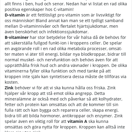
allt finns i ben, hud och senor. Nedan har vi listat en rad olika
positiva egenskaper hos C-vitamin!
D-vitamin
är ett fettlösligt pro vitamin som är livsviktigt för
oss människor! Bland annat kan man se ett tydligt samband
mellan D-vitaminnivåer och flertalet hjärtsjukdomar, men
även benskörhet och infektionssjukdomar.
B-vitaminer
har stor betydelse för vår hälsa då de behövs för
att säkerställa fullgod funkt-ion i kroppens celler. De spelar
en avgörande roll i en rad olika metabola processer, omsät-
ter maten vi äter till energi, bildar nya blodkroppar, bidrar till
normal muskel- och nervfunktion och behövs även för att
upprätthålla frisk hud och andra vävnader i kroppen. De olika
vitaminerna fyller olika funktion och med tanke på att
kroppen inte själv kan syntetisera dessa måste de tillföras via
kosten.
Zink
behöver vi för att vi ska kunna hålla oss friska. Zink
hjälper vår kropp att stå emot olika angrepp. Detta
mineralämne är också med och påverkar så att kolhydrater,
fetter och protein kan omsättas och att de kommer till sin
fulla rätt och kan bygga och reparera celler, skapa energi,
bidra till att bilda hormoner, antikroppar och enzymer. Zink
spelar även en viktig roll för att
vitamin A
ska kunna
omsättas och göra nytta för kroppen. Kroppen kan alltså inte