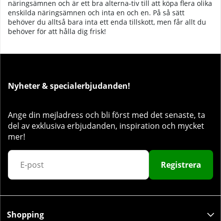
näringsämnen och är ett bra alterna-tiv till att köpa flera olika
enskilda näringsämnen och inta en och en. På så sätt
behöver du alltså bara inta ett enda tillskott, men får allt du
behöver för att hålla dig frisk!
Nyheter & specialerbjudanden!
Ange din mejladress och bli först med det senaste, ta
del av exklusiva erbjudanden, inspiration och mycket
mer!
Registrera
Shopping