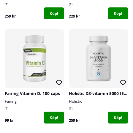
1
1
Köp!
Köp!
259 kr
229 kr
Fairing Vitamin D, 100 caps
Holistic D3-vitamin 5000 IE, 90 caps
Fairing
Holistic
1
1
Köp!
Köp!
99 kr
259 kr