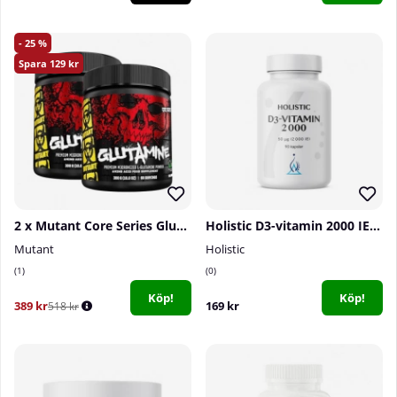
25
129
2 x Mutant Core Series Glutamine, 300 g
Holistic D3-vitamin 2000 IE, 90 caps
Mutant
Holistic
1
0
Köp!
Köp!
389 kr
169 kr
518 kr