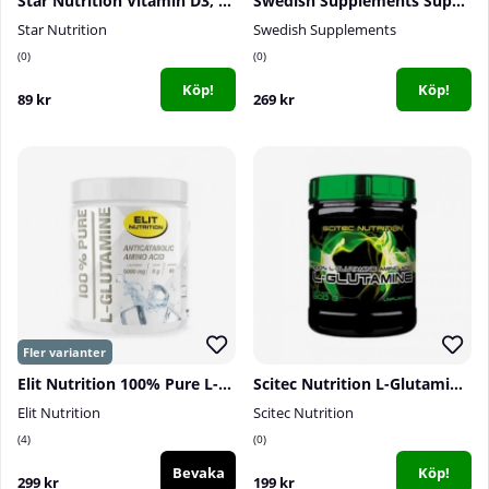
Star Nutrition Vitamin D3, 90 caps
Swedish Supplements Super Greens, 250 g
Star Nutrition
Swedish Supplements
0
0
Köp!
Köp!
89 kr
269 kr
Elit Nutrition 100% Pure L-Glutamine, 300 g
Scitec Nutrition L-Glutamine, 300 g
Elit Nutrition
Scitec Nutrition
4
0
Bevaka
Köp!
299 kr
199 kr