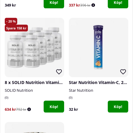
Köp!
Köp!
349 kr
337 kr
396 kr
20
158
8 x SOLID Nutrition Vitamin D, 90 caps
Star Nutrition Vitamin-C, 20 brustabletter
SOLID Nutrition
Star Nutrition
0
0
Köp!
Köp!
634 kr
32 kr
792 kr