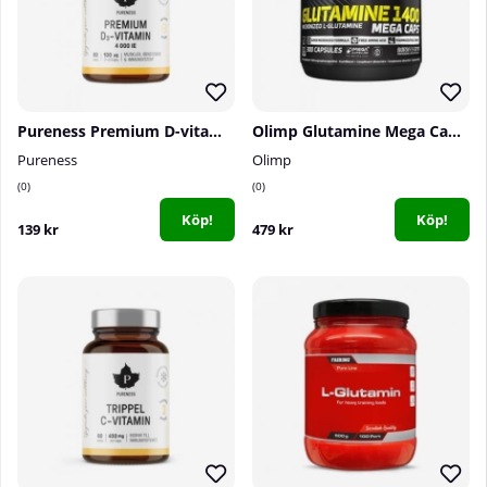
Pureness Premium D-vitamin 4000 IE, 60 caps
Olimp Glutamine Mega Caps 1400, 300 caps
Pureness
Olimp
0
0
Köp!
Köp!
139 kr
479 kr