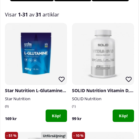
funktion; att skydda v
å
ra kroppar mot virus, bakterier och
infektioner. Köp dina kosttillskott för ett val fungerande
immunförsvar hos oss p
å Tillskottsbolaget!
Visar
1-31
av
31
artiklar
Produkter
Star Nutrition L-Glutamine, 400 g
SOLID Nutrition Vitamin D, 90 caps
Star Nutrition
SOLID Nutrition
0
1
Köp!
Köp!
169 kr
99 kr
51
10
Utförsäljning!