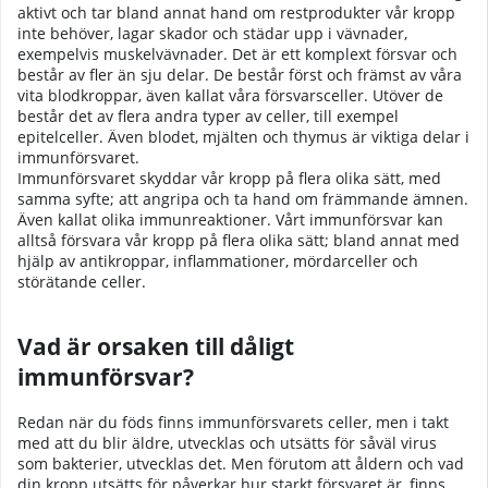
aktivt och tar bland annat hand om restprodukter vår kropp
inte behöver, lagar skador och städar upp i vävnader,
exempelvis muskelvävnader. Det är ett komplext försvar och
består av fler än sju delar. De består först och främst av våra
vita blodkroppar, även kallat våra försvarsceller. Utöver de
består det av flera andra typer av celler, till exempel
epitelceller. Även blodet, mjälten och thymus är viktiga delar i
immunförsvaret.
Immunförsvaret skyddar vår kropp på flera olika sätt, med
samma syfte; att angripa och ta hand om främmande ämnen.
Även kallat olika immunreaktioner. Vårt immunförsvar kan
alltså försvara vår kropp på flera olika sätt; bland annat med
hjälp av antikroppar, inflammationer, mördarceller och
störätande celler.
Vad är orsaken till dåligt
immunförsvar?
Redan när du föds finns immunförsvarets celler, men i takt
med att du blir äldre, utvecklas och utsätts för såväl virus
som bakterier, utvecklas det. Men förutom att åldern och vad
din kropp utsätts för påverkar hur starkt försvaret är, finns