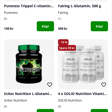
Pureness Trippel C-vitamin, 60 caps
Fairing L-Glutamin, 500 g
Pureness
Fairing
0
1
Köp!
Köp!
139 kr
359 kr
15
59
Scitec Nutrition L-Glutamine, 600 g
4 x SOLID Nutrition Vitamin D, 90 caps
Scitec Nutrition
SOLID Nutrition
0
0