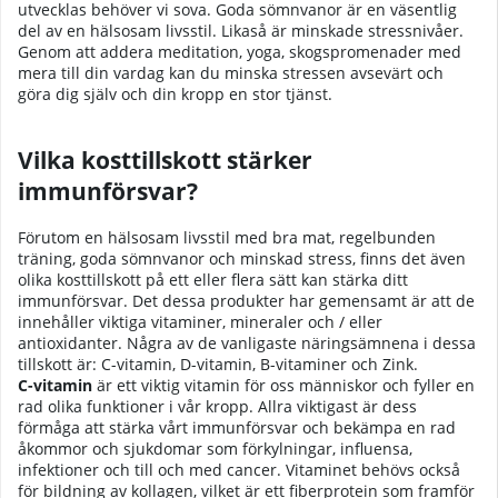
utvecklas behöver vi sova. Goda sömnvanor är en väsentlig
del av en hälsosam livsstil. Likaså är minskade stressnivåer.
Genom att addera meditation, yoga, skogspromenader med
mera till din vardag kan du minska stressen avsevärt och
göra dig själv och din kropp en stor tjänst.
Vilka kosttillskott stärker
immunförsvar?
Förutom en hälsosam livsstil med bra mat, regelbunden
träning, goda sömnvanor och minskad stress, finns det även
olika kosttillskott på ett eller flera sätt kan stärka ditt
immunförsvar. Det dessa produkter har gemensamt är att de
innehåller viktiga vitaminer, mineraler och / eller
antioxidanter. Några av de vanligaste näringsämnena i dessa
tillskott är: C-vitamin, D-vitamin, B-vitaminer och Zink.
C-vitamin
är ett viktig vitamin för oss människor och fyller en
rad olika funktioner i vår kropp. Allra viktigast är dess
förmåga att stärka vårt immunförsvar och bekämpa en rad
åkommor och sjukdomar som förkylningar, influensa,
infektioner och till och med cancer. Vitaminet behövs också
för bildning av kollagen, vilket är ett fiberprotein som framför