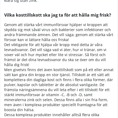
klara sig utan zink.
Vilka kosttillskott ska jag ta för att hålla mig frisk?
Genom att stärka vårt immunförsvar hjälper vi kroppen att
skydda sig mot såväl virus och bakterier som infektioner och
andra främmande ämnen. Det vill säga; genom att stärka vårt
försvar kan vi lättare hålla oss friska!
Det viktigaste för att hjälpa vår kropp med detta är våra
levnadsvanor. Det vill säga vad vi äter, hur vi tränar, om vi
sover väl och hur mycket eller lite vi stressar. Så först och
främst är det dina levnadsvanor du ska se över om du vill
hålla dig frisk!
Men givetvis finns det även kosttillskott som på ett eller annat
sätt kan göra din kropp en stor tjänst. Tillskott är ett sätt att
komplettera din dagliga kost och finns i flera olika former, där
pulver, kapslar och tabletter är de absolut vanligaste. De
främsta näringsämnena du vill leta efter i ett tillskott för ett
stärkt immunförsvar är vitamin -C, -B och -D, samt
mineralerna zink och selen. Dessa finns alla i sin fria form,
men även i komplexa produkter speciellt framtagna för att
boosta din hälsa.
Dessa komplexa produkter innehåller alltså flera olika