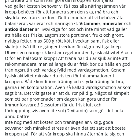
prioritera din sömn kan göra din kropp en stor tjänst.
Vad gäller kosten behöver vi få i oss alla näringsämnen vår
kropp behöver för att fungera som den ska, må bra och
skydda oss från sjukdom. Detta innebär att vi behöver äta
balanserat, varierat och näringsrikt.
Vitaminer
,
mineraler
och
antioxidanter
är livsviktiga för oss och inte minst vad gäller
att hålla oss friska. Lagom stora portioner, frukt och grönt,
nyttiga fetter, max 500 g rött kött i veckan samt fisk eller
skaldjur två till tre gånger i veckan är några nyttiga knep.
Utöver en näringsrik kost är regelbunden fysisk aktivitet A och
O för en hälsosam kropp! Att träna när du är sjuk är inte att
rekommendera, men så länge du är frisk bör du hålla en god
träningsrutin och vardag fylld med vardagsmotion. Genom
fysisk aktivitet minskar du risken för inflammationer i
kroppen. Både konditionsträning och styrketräning är bra,
gärna i en kombination. Även så kallad vardagsmotion är som
sagt bra. Det viktigaste är att du rör på dig. Något så simpelt
som ett par promenader om dagen kan göra under för
immunförsvaret! Dessutom får du frisk luft och
förhoppningsvis även lite sol (D-vitamin) som gör det hela
ännu bättre.
Inte nog med att kosten och träningen är viktig, goda
sovvanor och minskad stress är även det ett sätt att boosta
kroppen på. För att vår kropp ska hinna återhämta sig och