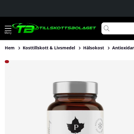
Hem
Kosttillskott & Livsmedel
Hälsokost
Antioxida
Produktbilder Pureness Trippel C-vitamin, 60 caps