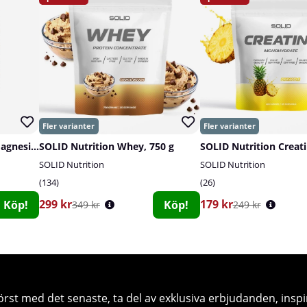
Star Nutrition Ultimate Magnesium, 90 caps
SOLID Nutrition Whey, 750 g
SOLID Nutrition
SOLID Nutrition
134
26
299 kr
179 kr
Köp!
Köp!
349 kr
249 kr
örst med det senaste, ta del av exklusiva erbjudanden, inspi