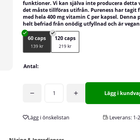
funktioner. Vi kan själva inte producera detta
det måste tillföras utifrån. Pureness har tagit
med hela 400 mg vitamin C per kapsel. Denna 
helt befriad från onödig utfyllnad och är vegan
60 caps
120 caps
139 kr
219 kr
Antal:
Lägg i kundv
Leverans:
1-
Näring & Ingredienser