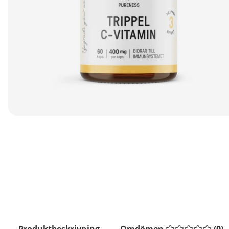
Produktbeskrivning
Omdömen
(
0
)