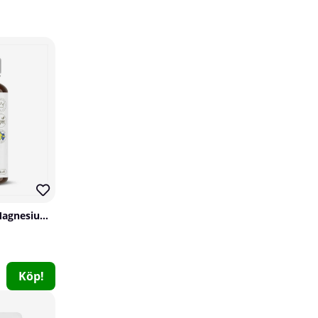
Star Nutrition Vitamin D3, 90 caps
Star Nutrition
Elit Nutrition Trippel Magnesium, 60 caps
0
89 kr
Köp!
Köp!