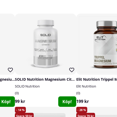
Swedish Supplements Magnesium Complex, 90 caps
SOLID Nutrition Magnesium Citrate, 90 caps
SOLID Nutrition
Elit Nutrition
0
0
99 kr
199 kr
Köp!
Köp!
14
28
50
70