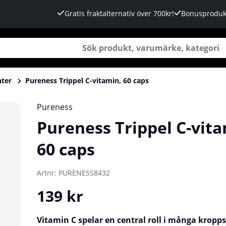
Gratis fraktalternativ över 700kr!
Bonusproduk
nter
Pureness Trippel C-vitamin, 60 caps
Pureness
Pureness Trippel C-vita
60 caps
Artnr:
PURENESS8432
139
kr
Vitamin C spelar en central roll i många kropps