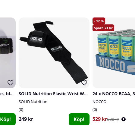
12
71
GASP Hardcore Wrist Wraps, black/green
SOLID Nutrition Elastic Wrist Wraps
SOLID Nutrition
NOCCO
0
0
249 kr
529 kr
Köp!
Köp!
600 kr