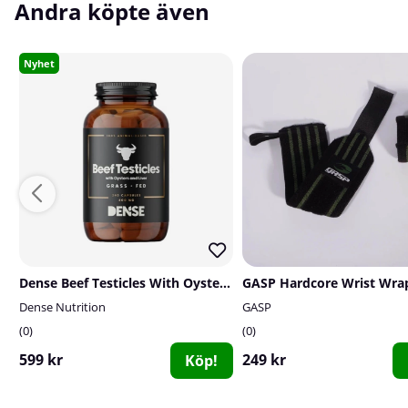
Andra köpte även
Nyhet
Dense Beef Testicles With Oysters & Liver, 240 caps
Dense Nutrition
GASP
0
0
599 kr
249 kr
Köp!