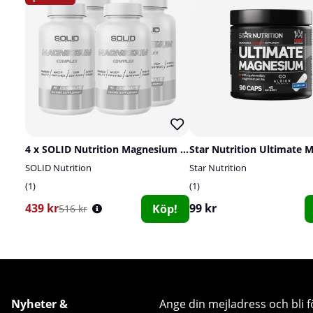
4 x SOLID Nutrition Magnesium Complex, 90 caps
SOLID Nutrition
Star Nutrition
1
1
439 kr
99 kr
Köp!
516 kr
Nyheter &
Ange din mejladress och bli f