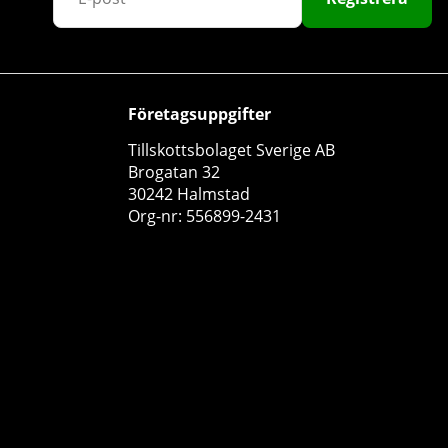
Företagsuppgifter
Tillskottsbolaget Sverige AB
Brogatan 32
Holistic D3-vitamin 2000 IE, 90 caps
30242 Halmstad
Holistic
Org-nr: 556899-2431
0
169 kr
Köp!
10
20