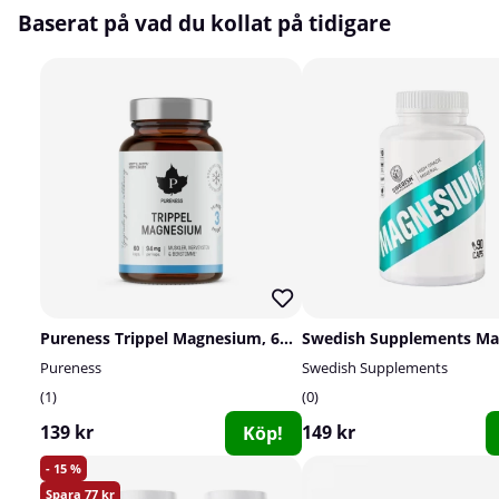
Baserat på vad du kollat på tidigare
Pureness Trippel Magnesium, 60 caps
Pureness
Swedish Supplements
1
0
139 kr
149 kr
Köp!
15
77