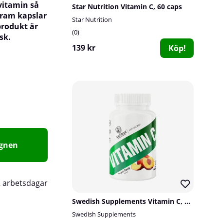
 vitamin så
Star Nutrition Vitamin C, 60 caps
 fram kapslar
Star Nutrition
produkt är
0
sk.
139 kr
Köp!
agnen
2 arbetsdagar
Swedish Supplements Vitamin C, 100 tabs
Swedish Supplements