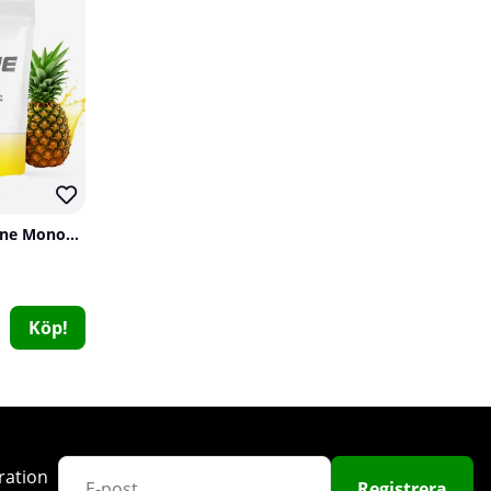
SOLID Nutrition Creatine Monohydrate, 400 g
SOLID Nutrition Vitamin D, 90 caps
SOLID Nutrition
1
Köp!
99 kr
Köp!
ration
Registrera