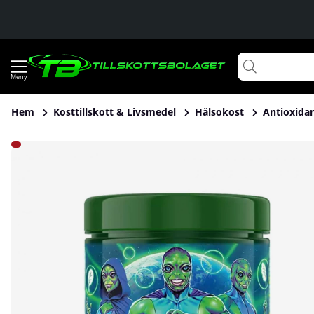
Hem
Kosttillskott & Livsmedel
Hälsokost
Antioxida
Produktbilder Swedish Supplements Super Greens, 250 g