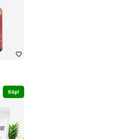
43
Utförsäljning!
150
SOLID Nutrition BLACK LINE G.D.A., 90 caps
Köp!
SOLID Nutrition BLACK LINE
0
199 kr
Köp!
349 kr