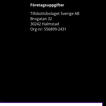
Företagsuppgifter
Tillskottsbolaget Sverige AB
Brogatan 32
30242 Halmstad
Org-nr: 556899-2431
SOLID Nutrition BLACK LINE Nootropic, 100 mega caps
SOLID Nutrition BLACK LINE
0
199 kr
Köp!
399 kr
13
50