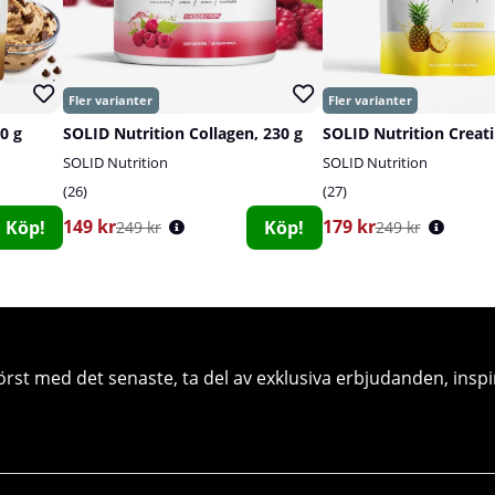
0 g
SOLID Nutrition Collagen, 230 g
SOLID Nutrition
SOLID Nutrition
26
27
149 kr
179 kr
Köp!
Köp!
249 kr
249 kr
örst med det senaste, ta del av exklusiva erbjudanden, inspi