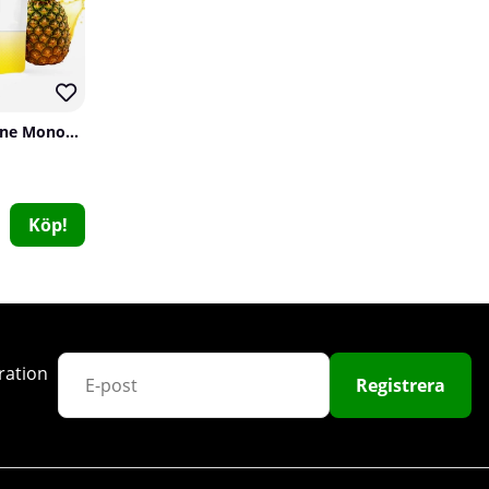
SOLID Nutrition Creatine Monohydrate, 400 g
Köp!
Swedish Supplements Lions Mane 500, 60 caps
Swedish Supplements
0
239 kr
Köp!
ration
Registrera
50
Utförsäljning!
200