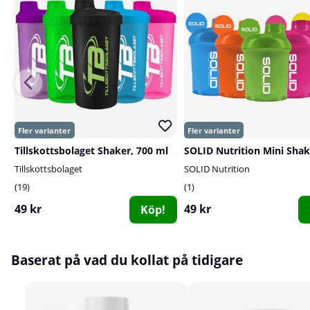
Tillskottsbolaget Shaker, 700 ml
Tillskottsbolaget
SOLID Nutrition
19
1
49 kr
49 kr
Köp!
Baserat på vad du kollat på tidigare