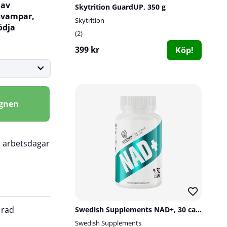
 av
Skytrition GuardUP, 350 g
 svampar,
Skytrition
ödja
2
399 kr
Köp!
agnen
2 arbetsdagar
 rad
Lion's Mane & Cordyceps:
Som en ext
Swedish Supplements NAD+, 30 caps
innehåller vår formel två kraftfulla sva
Swedish Supplements