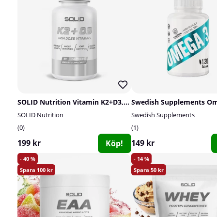
SOLID Nutrition Vitamin K2+D3, 90 caps
SOLID Nutrition
Swedish Supplements
0
1
199 kr
149 kr
Köp!
40
14
100
50