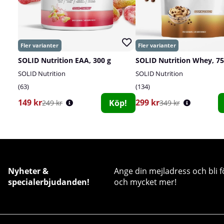
SOLID Nutrition EAA, 300 g
SOLID Nutrition Whey, 75
SOLID Nutrition
SOLID Nutrition
63
134
149 kr
299 kr
Köp!
249 kr
349 kr
Nyheter &
Ange din mejladress och bli f
specialerbjudanden!
och mycket mer!