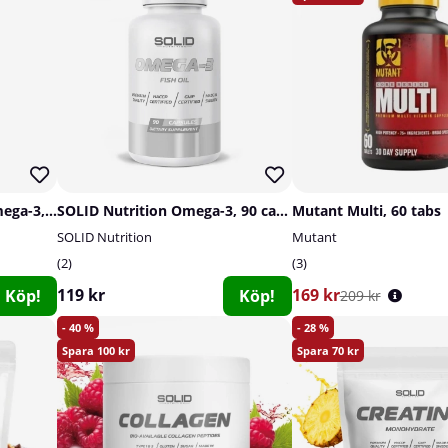
Swedish Supplements Omega-3, 120 caps
SOLID Nutrition Omega-3, 90 caps
Mutant Multi, 60 tabs
SOLID Nutrition
Mutant
2
3
119 kr
169 kr
Köp!
Köp!
209 kr
40
28
100
70