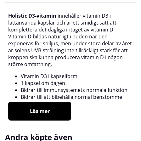
Holistic D3-vitamin
innehåller vitamin D3 i
lättanvända kapslar och är ett smidigt sätt att
komplettera det dagliga intaget av vitamin D.
Vitamin D bildas naturligt i huden när den
exponeras för solljus, men under stora delar av året
är solens UVB-strålning inte tillräckligt stark för att
kroppen ska kunna producera vitamin D i någon
större omfattning.
Vitamin D3 i kapselform
1 kapsel om dagen
Bidrar till immunsystemets normala funktion
Bidrar till att bibehålla normal benstomme
Bidrar till normal muskelfunktion
Läs mer
Vitamin D är ett viktigt vitamin som bidrar till flera
normala funktioner i kroppen. Det bidrar till
immunsystemets normala funktion, till att bibehålla
Andra köpte även
normal benstomme, normala tänder och normal