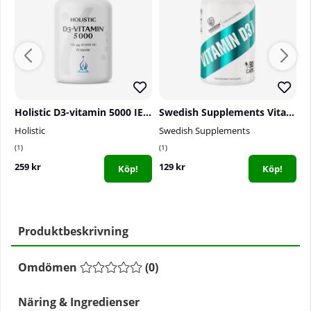
Holistic D3-vitamin 5000 IE, 90 caps
Swedish Supplements Vitamin D3 4000IU, 90 caps
Holistic
Swedish Supplements
S
1
1
1
259 kr
129 kr
9
Köp!
Köp!
Produktbeskrivning
Omdömen
(
0
)
Näring & Ingredienser