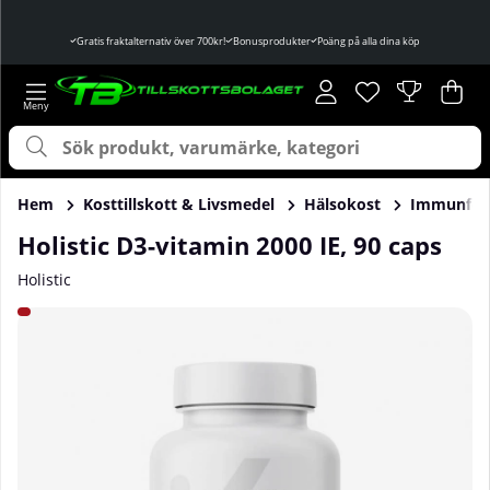
Gratis fraktalternativ över 700kr!
Bonusprodukter
Poäng på alla dina köp
Önskelista
Antal i önskelist
.
Var
Ant
.
Hem
Kosttillskott & Livsmedel
Hälsokost
Immunför
Holistic D3-vitamin 2000 IE, 90 caps
Holistic
Produktbilder Holistic D3-vitamin 2000 IE, 90 caps