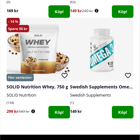
0
63
169 kr
149 kr
249 kr
Köp!
Köp!
14
50
SOLID Nutrition Whey, 750 g
Swedish Supplements Omega-3, 120 caps
SOLID Nutrition
Swedish Supplements
134
1
299 kr
149 kr
349 kr
Köp!
Köp!