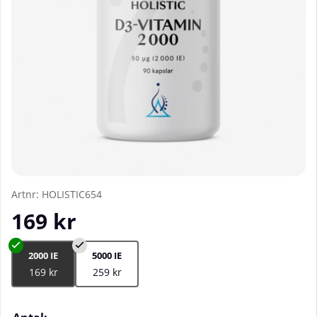
Artnr:
HOLISTIC654
169
kr
2000 IE
5000 IE
169 kr
259 kr