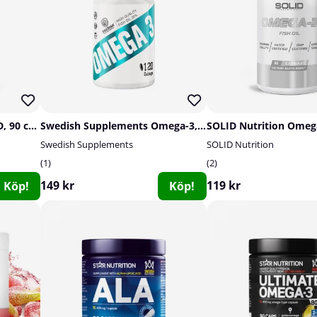
SOLID Nutrition Vitamin D, 90 caps
Swedish Supplements Omega-3, 120 caps
Swedish Supplements
SOLID Nutrition
1
2
149 kr
119 kr
Köp!
Köp!