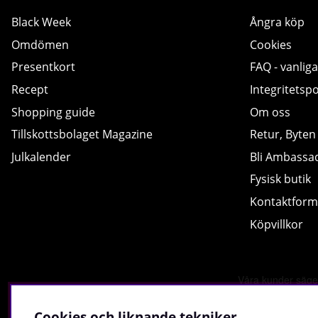
Black Week
Ångra köp
Omdömen
Cookies
Presentkort
FAQ - vanliga
Recept
Integritetspo
Shopping guide
Om oss
Tillskottsbolaget Magazine
Retur, Byten
Julkalender
Bli Ambassa
Fysisk butik
Kontaktform
Köpvillkor
Cookies och liknande tekniker