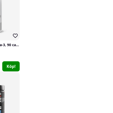
SOLID Nutrition Omega-3, 90 caps
Köp!
Holistic D3-vitamin 5000 IE, 90 caps
Holistic
1
259 kr
Köp!
47
Utförsäljning!