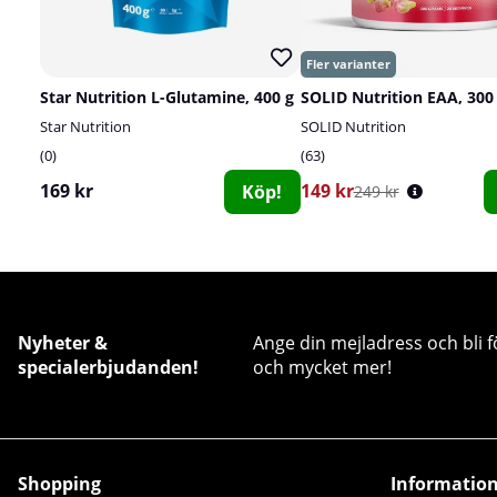
Star Nutrition L-Glutamine, 400 g
SOLID Nutrition EAA, 300
Star Nutrition
SOLID Nutrition
0
63
169 kr
149 kr
Köp!
249 kr
Nyheter &
Ange din mejladress och bli f
specialerbjudanden!
och mycket mer!
Shopping
Informatio