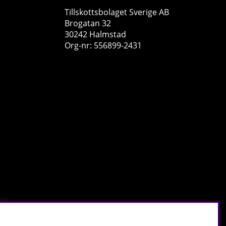
Tillskottsbolaget Sverige AB
Brogatan 32
30242 Halmstad
Org-nr: 556899-2431
Swedish Supplements Vitamin D3 2500IU, 90 caps
Swedish Supplements
0
89 kr
Köp!
r
.