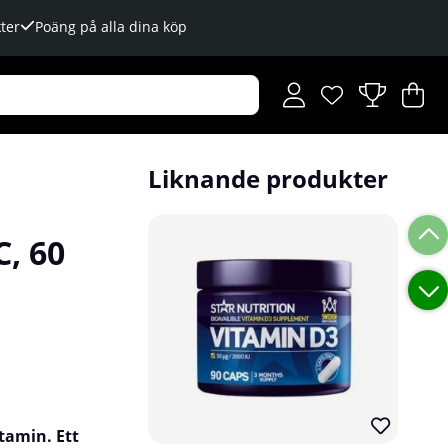
ter
Poäng på alla dina köp
Önskelista
Antal i önskelista
.
V
An
.
Liknande produkter
C, 60
itamin. Ett