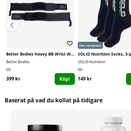
Better Bodies Heavy BB Wrist Wraps 18 inch, black
Better Bodies
SOLID Nutrition
0
0
399 kr
149 kr
Köp!
Baserat på vad du kollat på tidigare