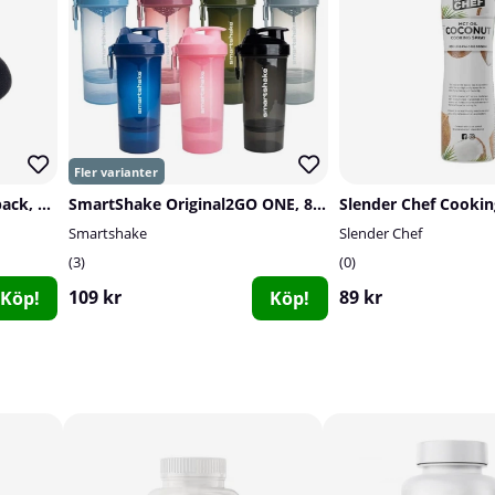
SOLID Nutrition Socks, 3-pack, Black
SmartShake Original2GO ONE, 800 ml
Smartshake
Slender Chef
3
0
109 kr
89 kr
Köp!
Köp!