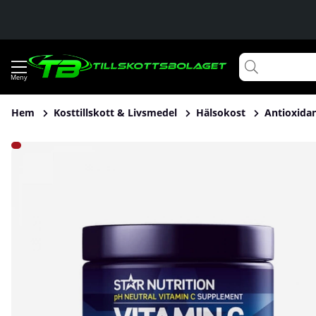
Hem
Kosttillskott & Livsmedel
Hälsokost
Antioxida
Produktbilder Star Nutrition Vitamin C, 60 caps