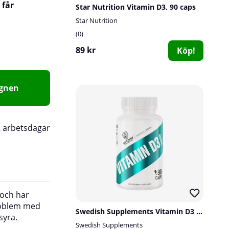
 får
Star Nutrition Vitamin D3, 90 caps
Star Nutrition
0
89 kr
Köp!
agnen
2 arbetsdagar
 och har
Information:
Detta är ett kosttillskott och bö
problem med
som ett alternativ till en varierad kost. Överskr
Swedish Supplements Vitamin D3 4000IU, 90 caps
syra.
rekommenderade dagliga intaget. Förvaras uto
Swedish Supplements
små barn.