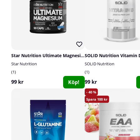
Star Nutrition Ultimate Magnesium, 90 caps
Star Nutrition
SOLID Nutrition
1
1
99 kr
99 kr
Köp!
40
100