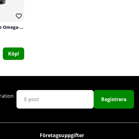
70
Star Nutrition Ultimate Omega-3, 90 caps, 80%
Köp!
SOLID Nutrition B-Complex, 90 caps
SOLID Nutrition
1
79 kr
Köp!
149 kr
ration
Registrera
Företagsuppgifter