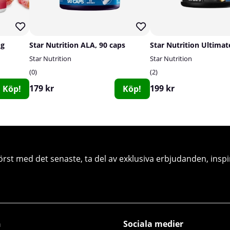
 g
Star Nutrition ALA, 90 caps
Star Nutrition
Star Nutrition
0
2
179 kr
199 kr
Köp!
Köp!
örst med det senaste, ta del av exklusiva erbjudanden, inspi
n
Sociala medier