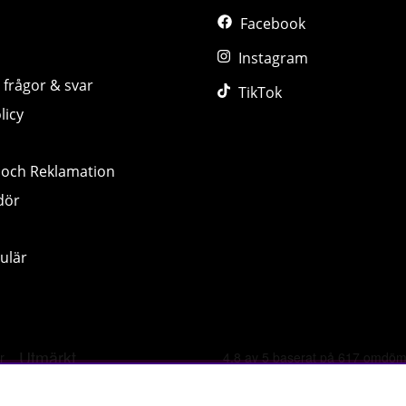
Facebook
Instagram
 frågor & svar
TikTok
licy
 och Reklamation
dör
ulär
©
2026 tillskottsbolaget.se. Vi använder cookies -
läs mer hä