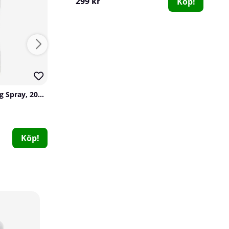
299 kr
Köp!
Slender Chef Cooking Spray, 200 ml, MCT Oil Coconut
Mutant Shaker, 1000 ml
Mutant
PB2 Foods
0
14
69 kr
349 kr
Köp!
Köp!
Holistic D3-vitamin 2000 IE, 90 caps
Holistic
0
169 kr
Köp!