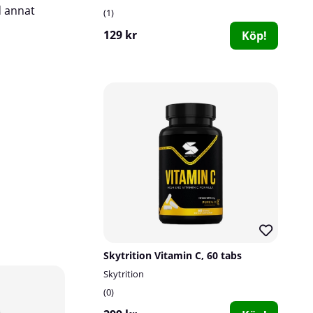
d annat
1
129 kr
Köp!
Skytrition Vitamin C, 60 tabs
Skytrition
0