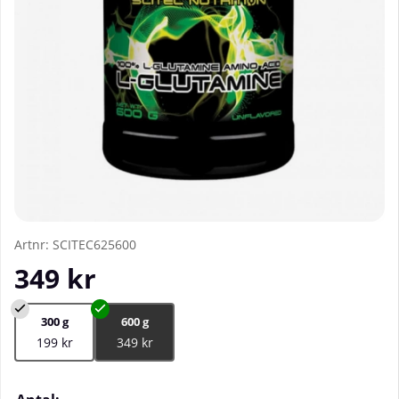
Artnr:
SCITEC625600
349
kr
300 g
600 g
199 kr
349 kr