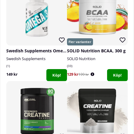
Swedish Supplements Omega-3, 120 caps
SOLID Nutrition BCAA, 300 g
Swedish Supplements
SOLID Nutrition
1
33
149 kr
129 kr
199 kr
Köp!
Köp!