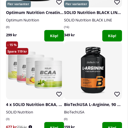
Optimum Nutrition Creatine Powder, 360 g
SOLID Nutrition BLACK LINE Creatine, 400 g
Optimum Nutrition
SOLID Nutrition BLACK LINE
0
16
299 kr
349 kr
Köp!
Köp!
15
119
4 x SOLID Nutrition BCAA, 300 g
BioTechUSA L-Arginine, 90 caps
SOLID Nutrition
BioTechUSA
3
0
677 kr
159 kr
796 kr
Köp!
Köp!