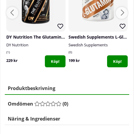
DY Nutrition The Glutamine, 300 g
Swedish Supplements L-Glutamine 100%, 250 g
F
DY Nutrition
Swedish Supplements
F
1
0
1
229 kr
199 kr
3
Köp!
Köp!
Produktbeskrivning
Omdömen
(
0
)
Näring & Ingredienser