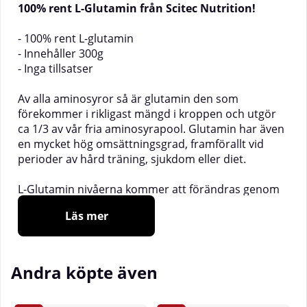
100% rent L-Glutamin från Scitec Nutrition!
- 100% rent L-glutamin
- Innehåller 300g
- Inga tillsatser
Av alla aminosyror så är glutamin den som
förekommer i rikligast mängd i kroppen och utgör
ca 1/3 av vår fria aminosyrapool. Glutamin har även
en mycket hög omsättningsgrad, framförallt vid
perioder av hård träning, sjukdom eller diet.
L-Glutamin nivåerna kommer att förändras genom
dagen då stress och mortion är två variabler som
Läs mer
väsentligt bryter ner glutamin nivåerna i kroppen.
_______________
Storlek:
300g
Doseringsstorlek:
6g (ca 1 rågad tesked)
Andra köpte även
Doseringsförslag:
Du kan ta flera portioner om
dagen. Använd främst före/under och efter