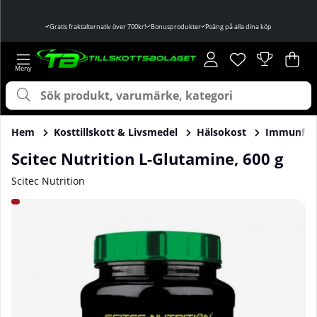
Gratis fraktalternativ över 700kr!
Bonusprodukter
Poäng på alla dina köp
Önskelista
Antal i önskelist
.
Var
Ant
.
Hem
Kosttillskott & Livsmedel
Hälsokost
Immunför
Scitec Nutrition L-Glutamine, 600 g
Scitec Nutrition
Produktbilder Scitec Nutrition L-Glutamine, 600 g