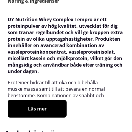
Näring & Ingredienser
DY Nutrition Whey Complex Tempro är ett
proteinpulver av hög kvalitet, utvecklat för dig
som tränar regelbundet och vill ge kroppen extra
protein av olika upptagshastigheter. Produkten
innehåller en avancerad kombination av
vassleproteinkoncentrat, vassleproteinisolat,
micellärt kasein och mjölkprotein, vilket gör den
mångsidig och användbar både efter träning och
under dagen.
Proteiner bidrar till att öka och bibehålla
muskelmassa samt till att bevara en normal
benstomme. Kombinationen av snabbt och
långsamt upptagande proteiner gör att kroppen får
en jämn tillförsel av aminosyror över tid.
Läs mer
Whey Complex Tempro är lätt att blanda och finns i
flera goda smaker som gör det enkelt att njuta av