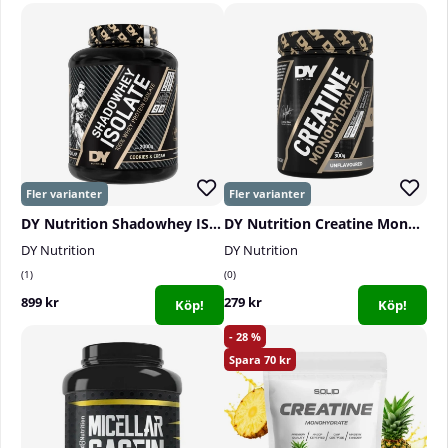
DY Nutrition Shadowhey ISOLATE, 2 kg
DY Nutrition Creatine Monohydrate, 300 g
DY Nutrition
DY Nutrition
1
0
899 kr
279 kr
Köp!
Köp!
28
70