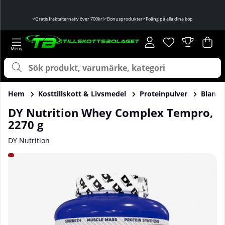
Gratis fraktalternativ över 700kr!
Bonusprodukter
Poäng på alla dina köp
Önskelista
Antal i önskelist
.
Var
Ant
.
Hem
Kosttillskott & Livsmedel
Proteinpulver
Blandp
DY Nutrition Whey Complex Tempro,
2270 g
DY Nutrition
Produktbilder DY Nutrition Whey Complex Tempro, 2270 g