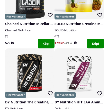
Chained Nutrition Micellar Casein, 1560 g
SOLID Nutrition Creatine Monohydrate, 400 g
Chained Nutrition
SOLID Nutrition
0
26
579 kr
179 kr
249 kr
Köp!
Köp!
DY Nutrition The Creatine, 400 g
DY Nutrition HIT EAA Amino Acid Complex, 360 g
DY Nutrition
DY Nutrition