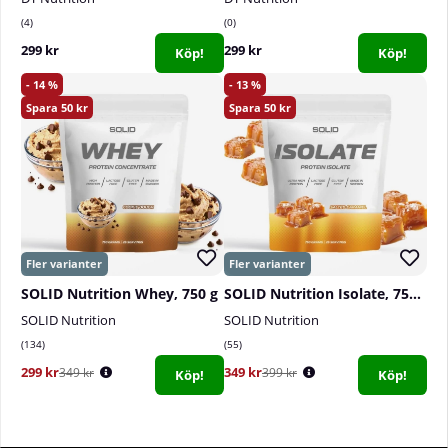
4
0
299 kr
299 kr
Köp!
Köp!
14
13
50
50
SOLID Nutrition Whey, 750 g
SOLID Nutrition Isolate, 750 g
SOLID Nutrition
SOLID Nutrition
134
55
299 kr
349 kr
349 kr
399 kr
Köp!
Köp!