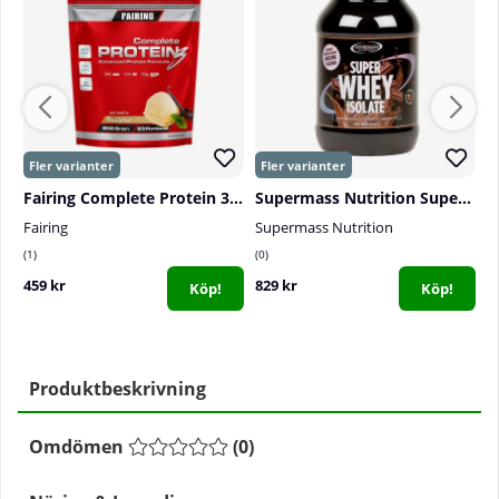
Fairing Complete Protein 3, 800 g
Supermass Nutrition Super Whey Isolate, 1300 g
Fairing
Supermass Nutrition
S
1
0
1
459 kr
829 kr
7
Köp!
Köp!
Produktbeskrivning
Omdömen
(
0
)