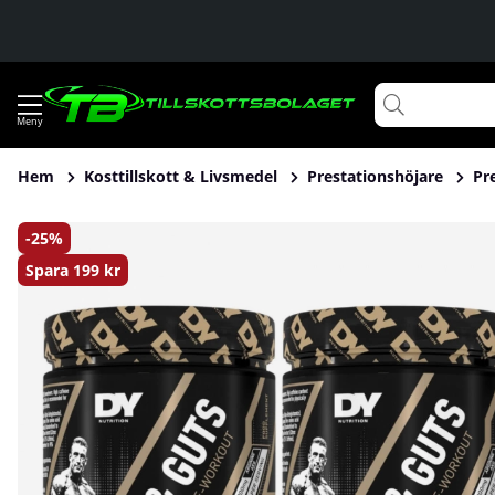
Hem
Kosttillskott & Livsmedel
Prestationshöjare
Pr
Produktbilder 2 x DY Nutrition Blood & Guts, 380 g
25
Spara
199 kr