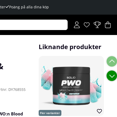
ter
Poäng på alla dina köp
Önskelista
Antal i önskelista
.
V
An
.
Liknande produkter
&
rtnr:
DY768555
PWO:n Blood