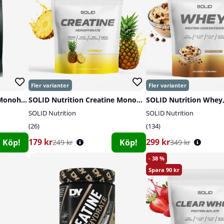
Delta Nutrition Creatine Monohydrate, 400 g
SOLID Nutrition Creatine Monohydrate, 400 g
SOLID Nutrition Whey,
SOLID Nutrition
SOLID Nutrition
26
134
179 kr
299 kr
Köp!
Köp!
249 kr
349 kr
38
90