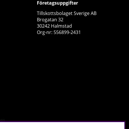
Företagsuppgifter
Tillskottsbolaget Sverige AB
Brogatan 32
30242 Halmstad
Org-nr: 556899-2431
2 x SOLID Nutrition Creatine Monohydrate, 400 g
SOLID Nutrition
4
358 kr
Köp!
498 kr