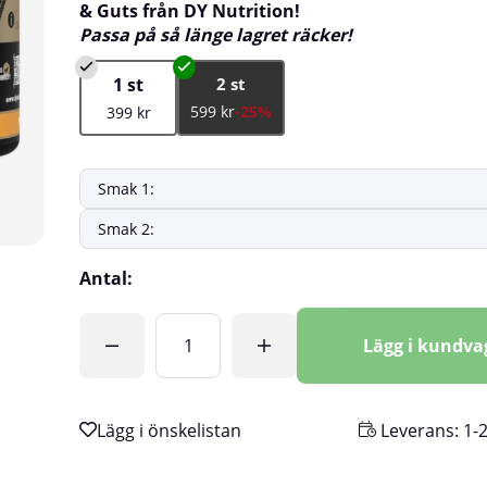
& Guts från DY Nutrition!
Passa på så länge lagret räcker!
1 st
2 st
599 kr
-25%
399 kr
Antal:
Lägg i kundv
Leverans:
1-