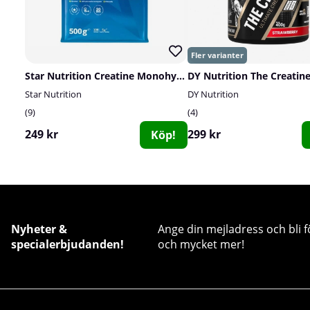
Star Nutrition Creatine Monohydrate, 500 g
DY Nutrition The Creatine
Star Nutrition
DY Nutrition
9
4
249 kr
299 kr
Köp!
Nyheter &
Ange din mejladress och bli f
specialerbjudanden!
och mycket mer!