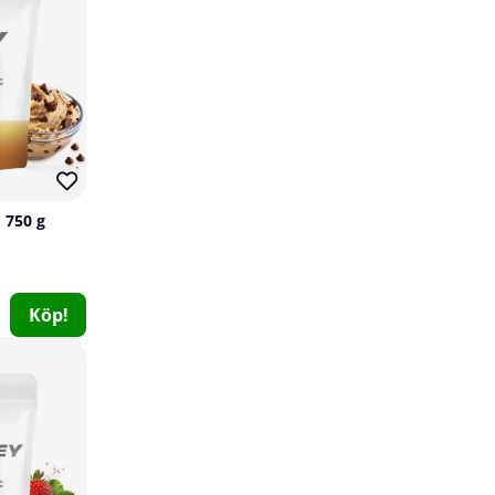
 750 g
SOLID Nutrition BLACK LINE PRE, 440 g
Köp!
SOLID Nutrition BLACK LINE
2
349 kr
Köp!