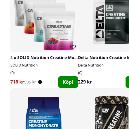
4 x SOLID Nutrition Creatine Monohydrate, 400 g
SOLID Nutrition
Delta Nutrition
0
0
716 kr
229 kr
Köp!
996 kr