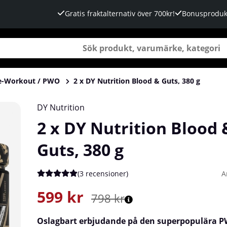
Gratis fraktalternativ över 700kr!
Bonusproduk
e-Workout / PWO
2 x DY Nutrition Blood & Guts, 380 g
DY Nutrition
2 x DY Nutrition Blood 
Guts, 380 g
(
3 recensioner
)
A
Medelbetyg 5 av 5 Antal betyg 3
599
kr
798
kr
Oslagbart erbjudande på den superpopulära 