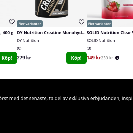
, 400 g
DY Nutrition Creatine Monohydrate, 300 g
DY Nutrition
SOLID Nutrition
0
3
279 kr
149 kr
Köp!
Köp!
239 kr
örst med det senaste, ta del av exklusiva erbjudanden, inspi