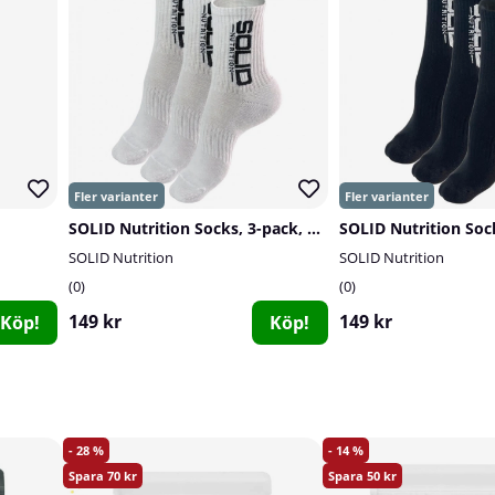
SOLID Nutrition Socks, 3-pack, White
SOLID Nutrition
SOLID Nutrition
0
0
149 kr
149 kr
Köp!
Köp!
28
14
70
50