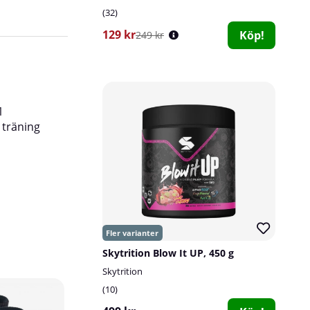
32
129 kr
Köp!
249 kr
1
 träning
Skytrition Blow It UP, 450 g
Skytrition
10