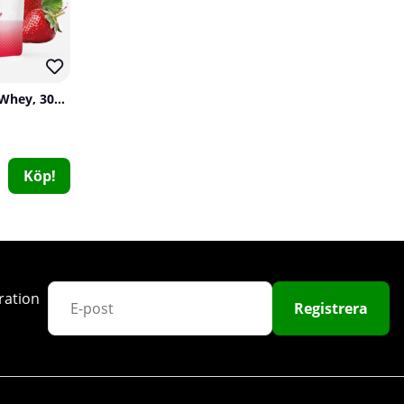
SOLID Nutrition Clear Whey, 300 g
Köp!
Ghost Legend V4, 30 serv.
Ghost
1
499 kr
Köp!
ration
Registrera
28
140