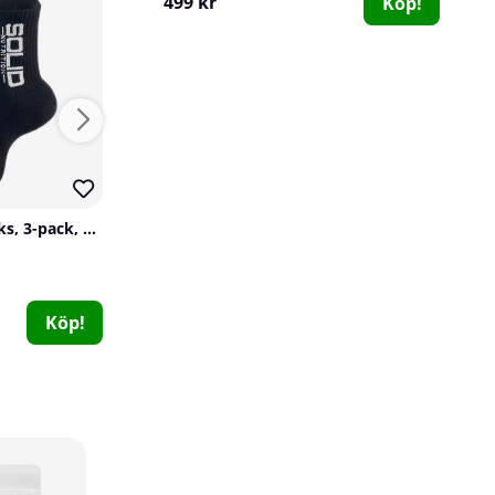
499 kr
Köp!
SOLID Nutrition Socks, 3-pack, Black
SOLID Nutrition Tactical Backpack, 45 L
SOLID Nutrition
Better Bodies
2
0
699 kr
499 kr
Köp!
Köp!
PumpLab PLUTONIUM - Stim Free PWO, 550 g
PumpLab Supplements
2
499 kr
Köp!