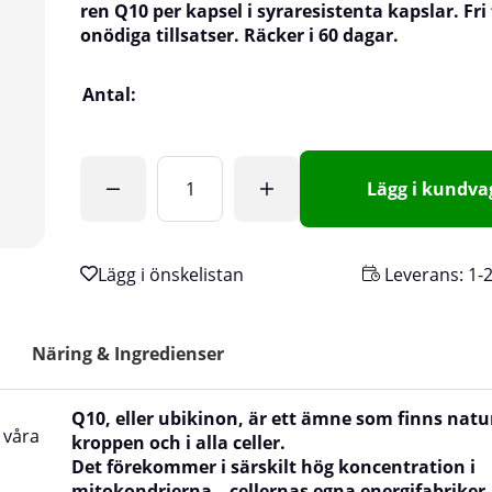
ren Q10 per kapsel i syraresistenta kapslar. Fri
onödiga tillsatser. Räcker i 60 dagar.
Antal:
Lägg i kundv
Leverans:
1-
Näring & Ingredienser
Q10, eller ubikinon, är ett ämne som finns natur
 våra
kroppen och i alla celler.
Det förekommer i särskilt hög koncentration i
mitokondrierna – cellernas egna energifabriker.