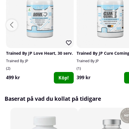
Trained By JP Love Heart, 30 serv.
Trained By JP
Trained By JP
2
1
499 kr
399 kr
Köp!
Baserat på vad du kollat på tidigare