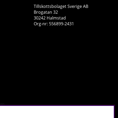
Tillskottsbolaget Sverige AB
Brogatan 32
30242 Halmstad
Org-nr: 556899-2431
Swedish Supplements Vitamin B6 P-5-P, 60 caps
Swedish Supplements
0
149 kr
Köp!
r
.