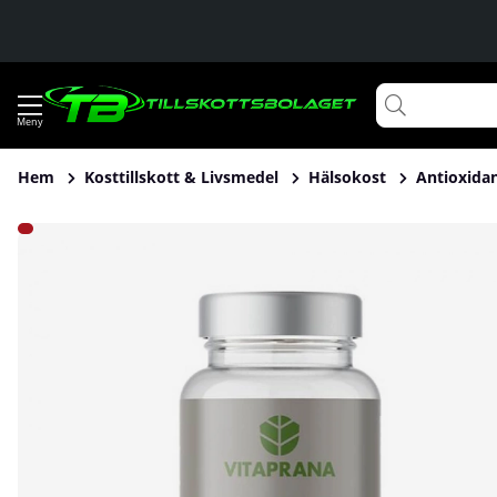
Hem
Kosttillskott & Livsmedel
Hälsokost
Antioxida
Produktbilder Vitaprana Q10 200 mg, 60 caps