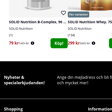
SOLID Nutrition B-Complex, 90 caps
SOLID Nutrition Whey, 75
SOLID Nutrition
SOLID Nutrition
1
134
79 kr
299 kr
Köp!
149 kr
349 kr
Nyheter &
Ange din mejladress och bli f
specialerbjudanden!
och mycket mer!
Shopping
Informatio