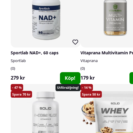
Sportlab NAD+, 60 caps
Sportlab
Vitaprana
0
0
279 kr
179 kr
Köp!
47
14
Utförsäljning!
70
50