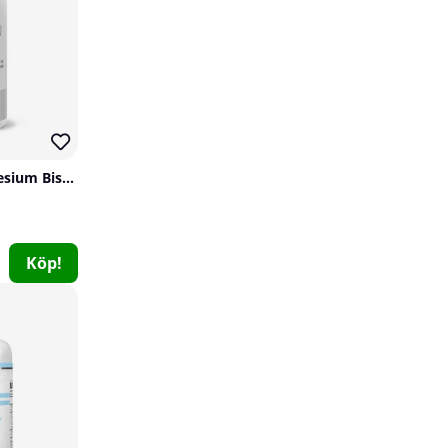
54
Utförsäljning!
80
SOLID Nutrition Magnesium Bisglycinate, 90 caps
Köp!
SOLID Nutrition Beta Carotene, 90 caps
SOLID Nutrition
0
69 kr
Köp!
149 kr