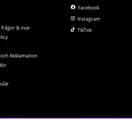
Facebook
Instagram
 frågor & svar
TikTok
licy
 och Reklamation
dör
ulär
©
2026 tillskottsbolaget.se. Vi använder cookies -
läs mer hä