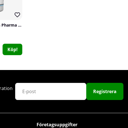
Trained By JP Oh-Mega Pharma Pro, 180 caps
Köp!
Vitaprana Sleep & Relief, 50 caps
Vitaprana
0
249 kr
Köp!
ration
Registrera
Företagsuppgifter