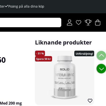
ter
Poäng på alla dina köp
Önskelista
Antal i önskelista
.
V
An
.
Liknande produkter
51
Utförsäljning!
60
50
. Med 200 mg