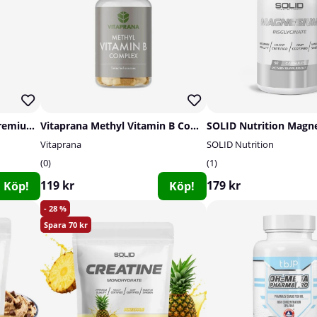
Vitaprana Multivitamin Premium, 50 caps
Vitaprana Methyl Vitamin B Complex, 50 caps
Vitaprana
SOLID Nutrition
0
1
119 kr
179 kr
Köp!
Köp!
28
70