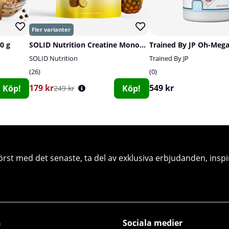
0 g
SOLID Nutrition Creatine Monohydrate, 400 g
SOLID Nutrition
Trained By JP
26
0
179 kr
549 kr
Köp!
Köp!
249 kr
örst med det senaste, ta del av exklusiva erbjudanden, inspi
n
Sociala medier