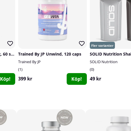
Trained By JP Cure Coming, 60 serv.
Trained By JP Unwind, 120 caps
SOLID Nutrition Sha
Trained By JP
SOLID Nutrition
1
0
399 kr
49 kr
Köp!
Köp!