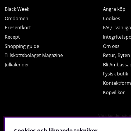
Black Week
Ångra köp
Omdömen
Cookies
Presentkort
FAQ - vanliga
Recept
Integritetspo
Shopping guide
Om oss
Tillskottsbolaget Magazine
Retur, Byten
Julkalender
Bli Ambassa
Fysisk butik
Kontaktform
Köpvillkor
Cookies och liknande tekniker