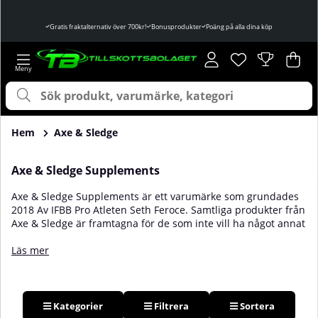
Gratis fraktalternativ över 700kr!
Bonusprodukter
Poäng på alla dina köp
Önskelista
Antal i önskelist
.
Var
Ant
.
Hem
Axe & Sledge
Axe & Sledge Supplements
Axe & Sledge Supplements är ett varumärke som grundades
2018 Av IFBB Pro Atleten Seth Feroce. Samtliga produkter från
Axe & Sledge är framtagna för de som inte vill ha något annat
än de bästa, och som alltid jobbar hårt för sina mål. Som Seth
själv säger ”
Our products are designed for the hardest
Läs mer
workers in the gym
”. Hos oss på Tillskottsbolaget hittar ni ett
brett utbud av Axe & Sledge’s stora sortiment av kosttillskott.
Kategorier
Filtrera
Sortera