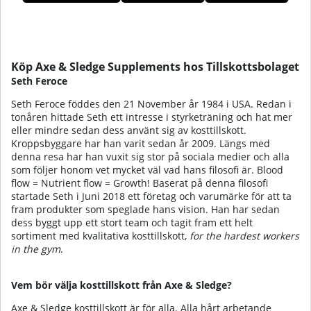
Produkter
Köp Axe & Sledge Supplements hos Tillskottsbolaget
Seth Feroce
Seth Feroce föddes den 21 November år 1984 i USA. Redan i
tonåren hittade Seth ett intresse i styrketräning och hat mer
eller mindre sedan dess använt sig av kosttillskott.
Kroppsbyggare har han varit sedan år 2009. Längs med
denna resa har han vuxit sig stor på sociala medier och alla
som följer honom vet mycket väl vad hans filosofi är. Blood
flow = Nutrient flow = Growth! Baserat på denna filosofi
startade Seth i Juni 2018 ett företag och varumärke för att ta
fram produkter som speglade hans vision. Han har sedan
dess byggt upp ett stort team och tagit fram ett helt
sortiment med kvalitativa kosttillskott,
for the hardest workers
in the gym
.
Vem bör välja kosttillskott från Axe & Sledge?
Axe & Sledge kosttillskott är för
alla
. Alla hårt arbetande