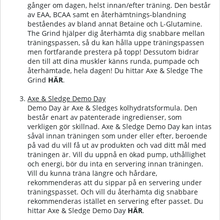
gånger om dagen, helst innan/efter träning. Den består
av EAA, BCAA samt en återhämtnings-blandning
beståendes av bland annat Betaine och L-Glutamine.
The Grind hjälper dig återhämta dig snabbare mellan
träningspassen, så du kan hålla uppe träningspassen
men fortfarande prestera på topp! Dessutom bidrar
den till att dina muskler känns runda, pumpade och
återhämtade, hela dagen!
Du hittar Axe & Sledge The
Grind
HÄR
.
Axe & Sledge Demo Day
Demo Day är Axe & Sledges kolhydratsformula. Den
består enart av patenterade ingredienser, som
verkligen gör skillnad. Axe & Sledge Demo Day kan intas
såväl innan träningen som under eller efter, beroende
på vad du vill få ut av produkten och vad ditt mål med
träningen är. Vill du uppnå en ökad pump, uthållighet
och energi, bör du inta en servering innan träningen.
Vill du kunna träna längre och hårdare,
rekommenderas att du sippar på en servering under
träningspasset. Och vill du återhämta dig snabbare
rekommenderas istället en servering efter passet.
Du
hittar Axe & Sledge Demo Day
HÄR
.