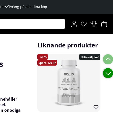
ter
Poäng på alla dina köp
Önskelista
Antal i önskelista
.
V
An
.
Liknande produkter
60
Utförsäljning!
s
120
nnehåller
el.
tan onödiga