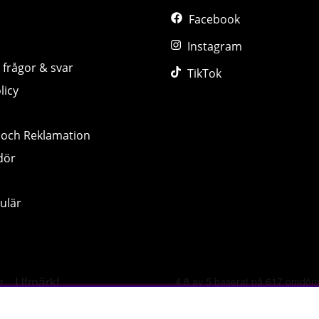
Facebook
Instagram
 frågor & svar
TikTok
licy
 och Reklamation
dör
ulär
©
2026 tillskottsbolaget.se. Vi använder cookies -
läs mer hä