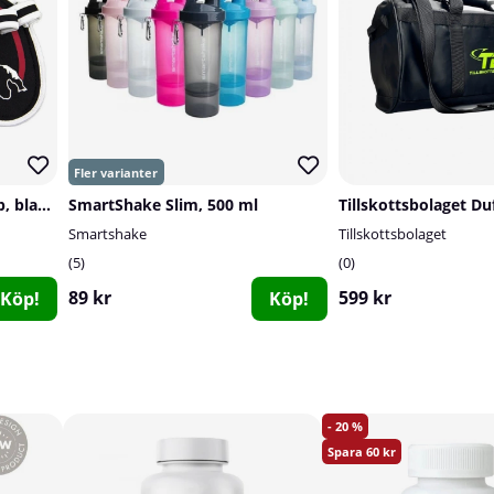
Gorilla Wear Gear Palmgrip, black/red
SmartShake Slim, 500 ml
Tillskottsbolaget Duf
Smartshake
Tillskottsbolaget
5
0
89 kr
599 kr
Köp!
Köp!
20
60