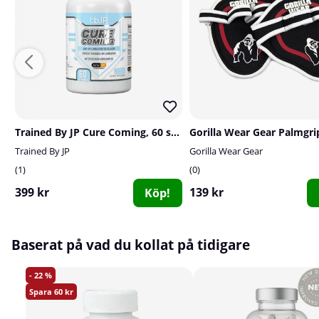
Trained By JP Cure Coming, 60 serv.
Trained By JP
Gorilla Wear Gear
1
0
399 kr
139 kr
Köp!
Baserat på vad du kollat på tidigare
22
60