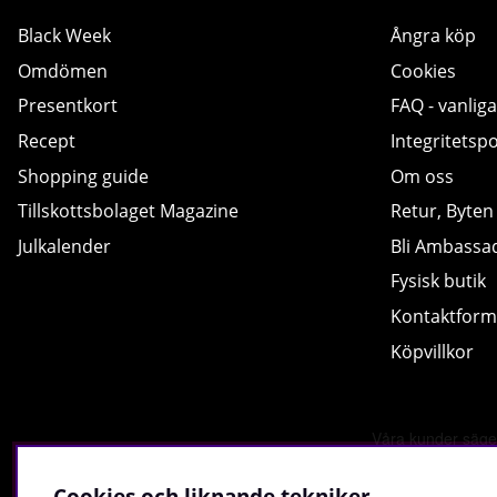
Black Week
Ångra köp
Omdömen
Cookies
Presentkort
FAQ - vanliga
Recept
Integritetspo
Shopping guide
Om oss
Tillskottsbolaget Magazine
Retur, Byten
Julkalender
Bli Ambassa
Fysisk butik
Kontaktform
Köpvillkor
Cookies och liknande tekniker