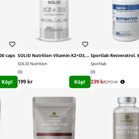
00 caps
SOLID Nutrition Vitamin K2+D3, 90 caps
Sportlab Resveratrol, 
SOLID Nutrition
Sportlab
0
0
199 kr
239 kr
Köp!
Köp!
299 kr