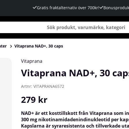
Gratis fraktalternativ över 700kr!
Bonusproduk
nter
Vitaprana NAD+, 30 caps
Vitaprana
Vitaprana NAD+, 30 cap
Artnr:
VITAPRANA6572
279
kr
NAD+ är ett kosttillskott från Vitaprana som i
300 mg nikotinamidadenindinukleotid per kaps
Kapslarna är syraresistenta och tillverkade u