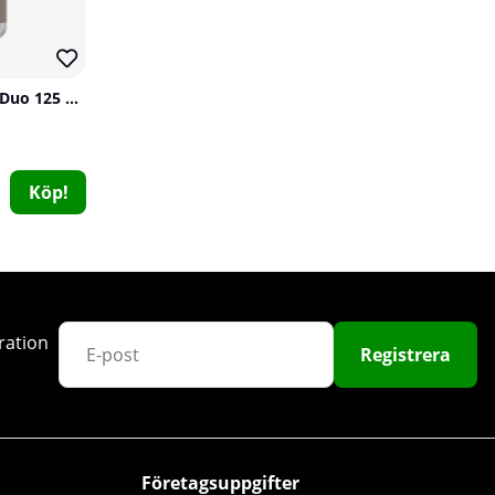
80
Vitaprana Magnesium Duo 125 mg, 100 caps
Köp!
SOLID Nutrition NAC, 90 caps
SOLID Nutrition
2
119 kr
Köp!
199 kr
ration
Registrera
Företagsuppgifter