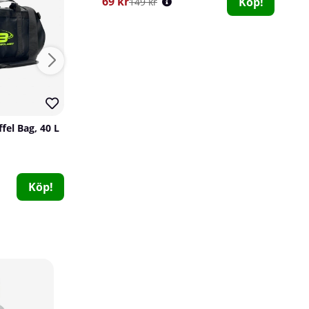
69 kr
Köp!
149 kr
fel Bag, 40 L
Mutant Shaker, 1000 ml
Mutant
Nordic Training 
0
0
69 kr
299 kr
Köp!
Köp!
Life Extension NAD+ Cell Formula 100 mg, 30 caps
Life Extension
0
439 kr
Köp!