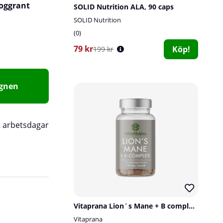
noggrant
SOLID Nutrition ALA, 90 caps
SOLID Nutrition
0
79 kr
Köp!
199 kr
agnen
2 arbetsdagar
Syraresistent kapsel med fok
kvalitet
Vitaprana Lion´s Mane + B complex, 50 caps
Vitaprana