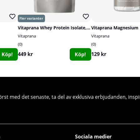
Vitaprana Whey Protein Isolate, Grass Fed, 750 g
Vitaprana
Vitaprana
0
0
449 kr
129 kr
Köp!
Köp!
örst med det senaste, ta del av exklusiva erbjudanden, inspi
n
Sociala medier