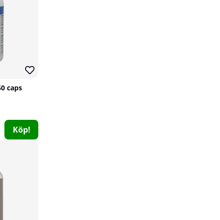
60 caps
Köp!
Vitaprana Sleep & Relief, 50 caps
Vitaprana
0
249 kr
Köp!
40
Utförsäljning!