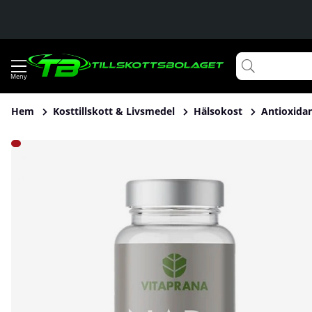
Hem
Kosttillskott & Livsmedel
Hälsokost
Antioxida
Produktbilder Vitaprana NAD+, 30 caps