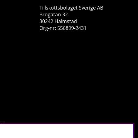
Tillskottsbolaget Sverige AB
Brogatan 32
30242 Halmstad
Org-nr: 556899-2431
Swedish Supplements NAC 600, 90 caps
Swedish Supplements
0
249 kr
Köp!
55
Utförsäljning!
220
r
.