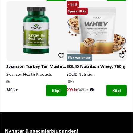
14
50
Swanson Turkey Tail Mushroom, 120 caps
SOLID Nutrition Whey, 750 g
Swanson Health Products
SOLID Nutrition
0
134
349 kr
299 kr
349 kr
Köp!
Köp!
Nyheter & specialerbjudanden!