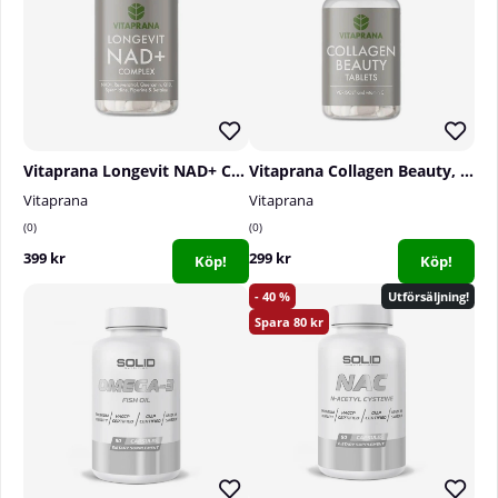
Vitaprana Longevit NAD+ Complex, 30 caps
Vitaprana Collagen Beauty, 90 tabs
Vitaprana
Vitaprana
0
0
399 kr
299 kr
Köp!
Köp!
40
Utförsäljning!
80