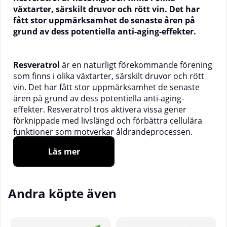
växtarter, särskilt druvor och rött vin. Det har
fått stor uppmärksamhet de senaste åren på
grund av dess potentiella anti-aging-effekter.
Resveratrol
är en naturligt förekommande förening
som finns i olika växtarter, särskilt druvor och rött
vin. Det har fått stor uppmärksamhet de senaste
åren på grund av dess potentiella anti-aging-
effekter. Resveratrol tros aktivera vissa gener
förknippade med livslängd och förbättra cellulära
funktioner som motverkar åldrandeprocessen.
Resveratrol är en antioxidant växtpolyfenol som
Läs mer
bildas av flera växter som ett försvar mot angrepp
av bakterier och svampar. Trans-reservatrol är en
stark antioxidant. Parkslide är en växtart i familjen
Andra köpte även
slideväxter från Japan.
_____________________________