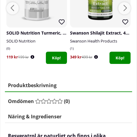
SOLID Nutrition Turmeric, 60 caps
Swanson Shilajit Extract, 400 mg, 60 caps
SOLID Nutrition
Swanson Health Products
S
0
1
5
119 kr
349 kr
3
199 kr
499 kr
Köp!
Köp!
Produktbeskrivning
Omdömen
(
0
)
Näring & Ingredienser
Resveratrol är naturligt och finns i olika