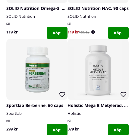
SOLID Nutrition Omega-3, 90 caps
SOLID Nutrition NAC, 90 caps
SOLID Nutrition
SOLID Nutrition
2
2
119 kr
119 kr
199 kr
Köp!
Köp!
Sportlab Berberine, 60 caps
Holistic Mega B Metylerad, 90 caps
Sportlab
Holistic
0
0
299 kr
379 kr
Köp!
Köp!