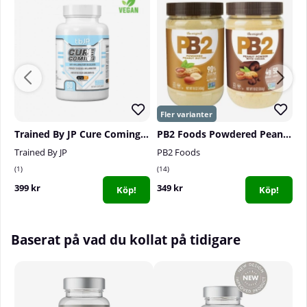
Dosering:
En kapsel en gång per dag, gärna på
morgonen.
Kapslar per burk:
60 st
Trained By JP Cure Coming, 60 serv.
PB2 Foods Powdered Peanut Butter, 454 g
Trained By JP
PB2 Foods
P
1
14
7
399 kr
349 kr
1
Köp!
Köp!
Baserat på vad du kollat på tidigare