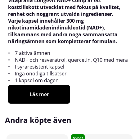
Vitaprana Longevit NAD+ Comp är ett
kosttillskott utvecklat med fokus på kvalitet,
renhet och noggrant utvalda ingredienser.
Varje kapsel innehåller 300 mg
nikotinamidadenindinukleotid (NAD+),
tillsammans med andra noga sammansatta
näringsämnen som kompletterar formulan.
• 7 aktiva ämnen
• NAD+ och resveratrol, quercetin, Q10 med mera
• I syraresistent kapsel
• Inga onödiga tillsatser
• 1 kapsel om dagen
Noggrant sammansatt komplex
Läs mer
Longevit NAD+ Complex från Vitaprana är ett
avancerat kosttillskott med fokus på renhet, kvalitet
Andra köpte även
och vetenskapligt utvalda ingredienser.
Produkten innehåller en kombination av NAD+
(nikotinamidadenindinukleotid) tillsammans med
Nyhet