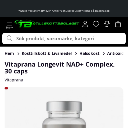
Gratis fraktalternativ över 700kr!
Bonusprodukter
Poäng på alla dina köp
Önskelista
Antal i önskelist
.
Var
Ant
.
Hem
Kosttillskott & Livsmedel
Hälsokost
Antioxida
Vitaprana Longevit NAD+ Complex,
30 caps
Vitaprana
Produktbilder Vitaprana Longevit NAD+ Complex, 30 caps