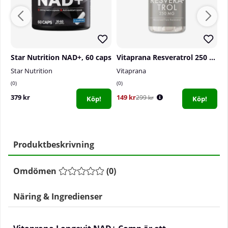
Star Nutrition NAD+, 60 caps
Vitaprana Resveratrol 250 mg, 60 caps
Star Nutrition
Vitaprana
S
0
0
0
379 kr
149 kr
7
299 kr
Köp!
Köp!
Produktbeskrivning
Omdömen
(
0
)
Näring & Ingredienser