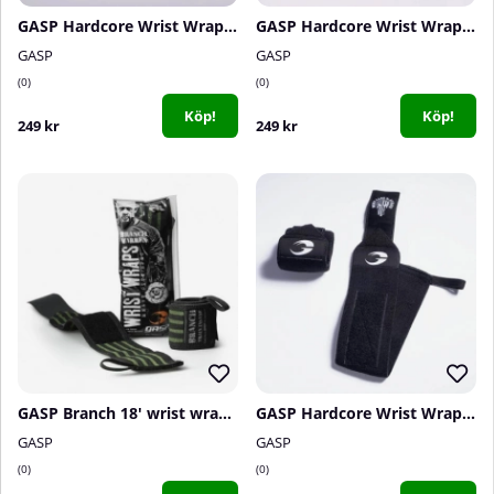
GASP Hardcore Wrist Wraps, black/white
GASP Hardcore Wrist Wraps, black/red
GASP
GASP
0
0
Köp!
Köp!
249 kr
249 kr
GASP Branch 18' wrist wrap, black, OS
GASP Hardcore Wrist Wraps 18 inch, black/white
GASP
GASP
0
0