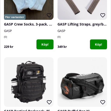
GASP Crew Socks, 3-pack, White
GASP Lifting Straps, grey/black
GASP
GASP
0
0
Köp!
Köp!
229 kr
349 kr