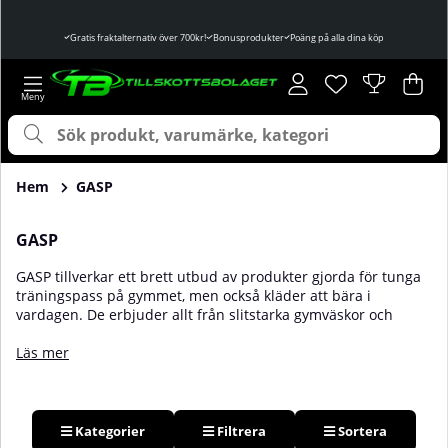
Gratis fraktalternativ över 700kr!
Bonusprodukter
Poäng på alla dina köp
Önskelista
Antal i önskelist
.
Var
Ant
.
Hem
GASP
GASP
GASP tillverkar ett brett utbud av produkter gjorda för tunga
träningspass på gymmet, men också kläder att bära i
vardagen. De erbjuder allt från slitstarka gymväskor och
handskydd till dragremmar och lyftarbälten. Alla produkter
från GASP är väl genomtänkta och passform, detaljer och
Läs mer
kvalitet är tre av ledorden teamet bakom GASP jobbar utefter.
Köp dina träningstillbehör från GASP och bli en del av den
gigantiska GASP-familjen. Hos oss på Tillskottsbolaget hittar
du ett brett utbud med träningstillbehör från GASP.
Kategorier
Filtrera
Sortera