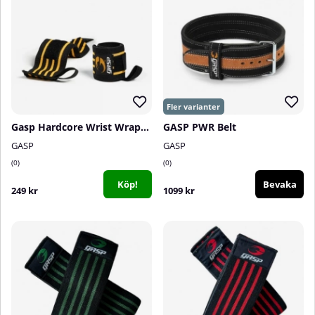
Gasp Hardcore Wrist Wraps, black
GASP PWR Belt
GASP
GASP
0
0
Köp!
Bevaka
249 kr
1099 kr