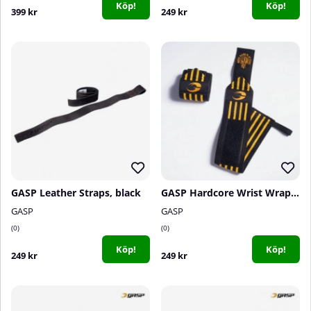
Köp!
Köp!
399 kr
249 kr
GASP Leather Straps, black
GASP Hardcore Wrist Wraps 18 inch, black/yellow
GASP
GASP
0
0
Köp!
Köp!
249 kr
249 kr