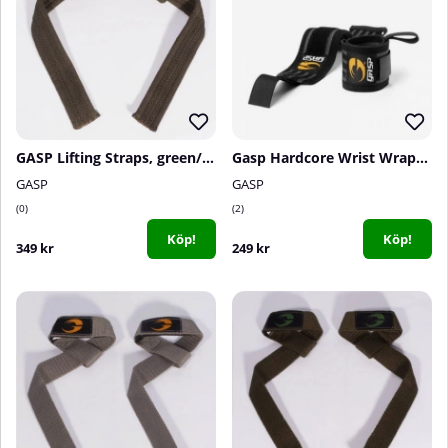
GASP Lifting Straps, green/black
Gasp Hardcore Wrist Wraps, black/grey
GASP
GASP
0
2
Köp!
Köp!
349 kr
249 kr