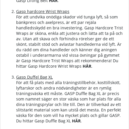
Gasp Lifting Belt
HÄR
.
Gasp hardcore Wrist Wraps
För att undvika onödiga skador vid tunga lyft, så som
bänkpress och axelpress, är ett par rejäla
handledsskydd en bra investering. Gasp Hardcore Trist
Wraps är sköna, enkla att justera och lätta att ta på och
av. Utan att skava och förhindra rörelser ger de ett
skönt, stabilt stöd och avlastar handlederna vid lyft. Är
du rädd om dina handleder och känner dig aningen
ostabil i underarmarna vid vissa övningar på gymmet
är Gasp Hardcore Trist Wraps att rekommendera!
Du
hittar Gasp Hardcore Wrist Wraps
HÄR
.
Gasp Duffel Bag XL
För att få plats med alla träningstillbehör, kosttillskott,
lyftarskor och andra nödvändigheter är en rymlig
träningsväska ett måste. GASP Duffle Bag XL är precis
som namnet säger en stor väska som har plats för alla
dina träningsprylar och lite till. Den är tillverkad av ett
slitstarkt material som kan utstå det mesta. En perfekt
väska för den som vill ha mycket plats och gillar GASP.
Du hittar Gasp Duffle Bag XL
HÄR
.