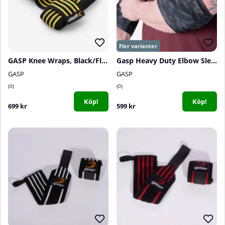
GASP Knee Wraps, Black/Flame
Gasp Heavy Duty Elbow Sleeve, dark camo
GASP
GASP
0
0
Köp!
Köp!
699 kr
599 kr