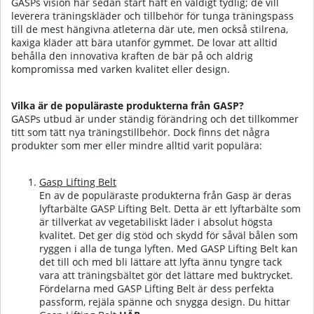
GASPs vision har sedan start haft en väldigt tydlig; de vill
leverera träningskläder och tillbehör för tunga träningspass
till de mest hängivna atleterna där ute, men också stilrena,
kaxiga kläder att bära utanför gymmet. De lovar att alltid
behålla den innovativa kraften de bär på och aldrig
kompromissa med varken kvalitet eller design.
Vilka är de populäraste produkterna från GASP?
GASPs utbud är under ständig förändring och det tillkommer
titt som tätt nya träningstillbehör. Dock finns det några
produkter som mer eller mindre alltid varit populära:
Gasp Lifting Belt
En av de populäraste produkterna från Gasp är deras
lyftarbälte GASP Lifting Belt. Detta är ett lyftarbälte som
är tillverkat av vegetabiliskt läder i absolut högsta
kvalitet. Det ger dig stöd och skydd för såväl bålen som
ryggen i alla de tunga lyften. Med GASP Lifting Belt kan
det till och med bli lättare att lyfta ännu tyngre tack
vara att träningsbältet gör det lättare med buktrycket.
Fördelarna med GASP Lifting Belt är dess perfekta
passform, rejäla spänne och snygga design.
Du hittar