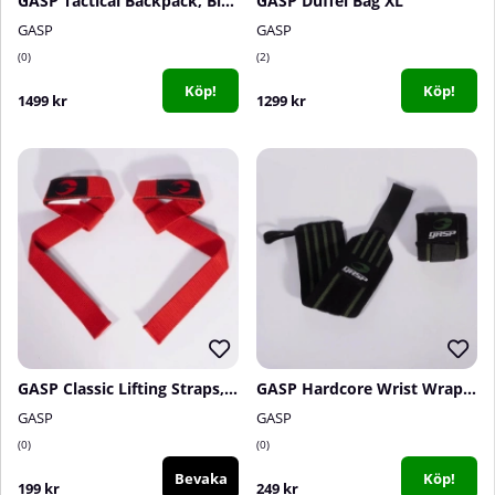
GASP Tactical Backpack, Black
GASP Duffel Bag XL
GASP
GASP
0
2
Köp!
Köp!
1499 kr
1299 kr
GASP Classic Lifting Straps, Red
GASP Hardcore Wrist Wraps, black/green
GASP
GASP
0
0
Bevaka
Köp!
199 kr
249 kr