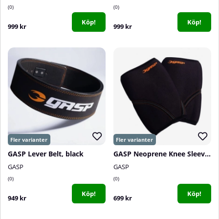
0
0
Köp!
Köp!
999 kr
999 kr
GASP Lever Belt, black
GASP Neoprene Knee Sleeve, black
GASP
GASP
0
0
Köp!
Köp!
949 kr
699 kr