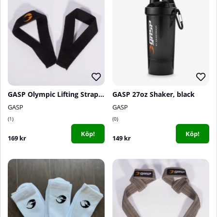
GASP Olympic Lifting Straps, Black
GASP 27oz Shaker, black
GASP
GASP
1
0
Köp!
Köp!
169 kr
149 kr