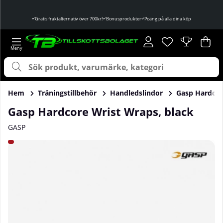
Gratis fraktalternativ över 700kr!
Bonusprodukter
Poäng på alla dina köp
Önskelista
Antal i önskelist
.
Var
Ant
.
Hem
Träningstillbehör
Handledslindor
Gasp Hardcor
Gasp Hardcore Wrist Wraps, black
GASP
Produktbilder Gasp Hardcore Wrist Wraps, black