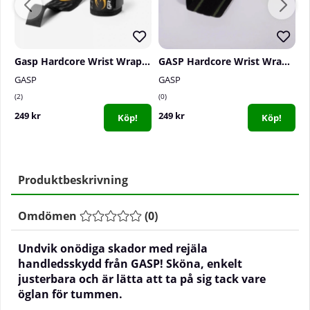
Gasp Hardcore Wrist Wraps, black/grey
GASP Hardcore Wrist Wraps, black/green
GASP
GASP
G
2
0
0
249 kr
249 kr
2
Köp!
Köp!
Produktbeskrivning
Omdömen
(
0
)
Undvik onödiga skador med rejäla
handledsskydd från GASP! Sköna, enkelt
justerbara och är lätta att ta på sig tack vare
öglan för tummen.