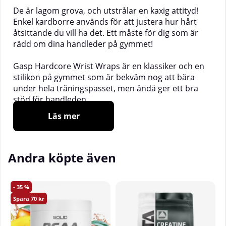
De är lagom grova, och utstrålar en kaxig attityd!
Enkel kardborre används för att justera hur hårt
åtsittande du vill ha det. Ett måste för dig som är
rädd om dina handleder på gymmet!
Gasp Hardcore Wrist Wraps är en klassiker och en
stilikon på gymmet som är bekväm nog att bära
under hela träningspasset, men ändå ger ett bra
stöd för handleden.
______________
Läs mer
Material
: 80% Bomull, 20% Gummi.
Storlek
: Justerbar: 33cm x 8cm
Andra köpte även
Levereras parvis!
35
70