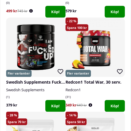
0
0
499 kr
579 kr
745 kr
Köp!
Köp!
22
100
Swedish Supplements Fucked Up Joker Edition, 300 g
Redcon1 Total War, 30 serv.
Swedish Supplements
Redcon1
1
31
379 kr
349 kr
449 kr
Köp!
Köp!
28
14
70
50