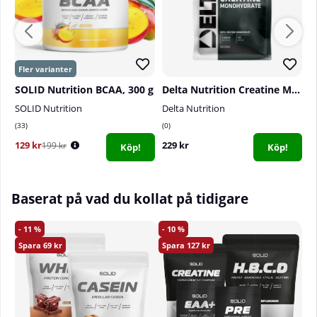
SOLID Nutrition BCAA, 300 g
Delta Nutrition Creatine Monohydrate, 400 g
SOLID Nutrition
Delta Nutrition
S
33
0
9
129 kr
229 kr
3
199 kr
Köp!
Köp!
Baserat på vad du kollat på tidigare
11
10
69
127