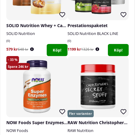
SOLID Nutrition Whey + Casein
Prestationspaketet
SOLID Nutrition
SOLID Nutrition BLACK LINE
0
0
579 kr
1199 kr
648 kr
1326 kr
Köp!
Köp!
33
246
NOW Foods Super Enzymes, 180 caps
RAW Nutrition Christopher´s Secret Stuff, 40 serv.
NOW Foods
RAW Nutrition