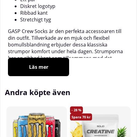
Diskret logotyp
Ribbad kant
Stretchigt tyg
GASP Crew Socks är den perfekta accessoaren till
din outfit. Tillverkade av en mjuk och flexibel
bomullsblandning erbjuder dessa klassiska
strumpor komfort under hela dagen. Strumporna
har en ribbad kant som tillsammans med det
stretchiga materialet gör att de sitter stadigt runt
Läs mer
ankeln utan att glida ner.
Material
: 75% bomull, 13% elastane, 10%spandex,
2% nylon.
Andra köpte även
Storleksguide:
S = EUR 37-39
28
M = EUR 40-42
70
L = EUR 43-45