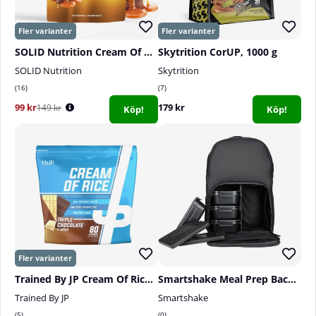
SOLID Nutrition Cream Of Rice, 1 kg
Skytrition CorUP, 1000 g
SOLID Nutrition
Skytrition
16
7
99 kr
179 kr
149 kr
Köp!
Köp!
Trained By JP Cream Of Rice, 2 kg
Smartshake Meal Prep Backpack, 22 L, Black
Trained By JP
Smartshake
5
0