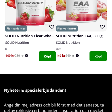
SOLID Nutrition Clear Whey, 300 g
SOLID Nutrition EAA, 300 g
SOLID Nutrition
SOLID Nutrition
3
63
149 kr
149 kr
239 kr
249 kr
Köp!
Köp!
Nyheter & specialerbjudanden!
Ange din mejladress och bli först med det senaste, ta
del av exklusiva erbjudanden, inspiration och mycket