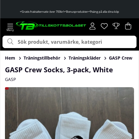
Gratis fraktalternativ över 700kr!
Bonusprodukter
Poäng på alla dina köp
Önskelista
Antal i önskelist
.
Var
Ant
.
Hem
Träningstillbehör
Träningskläder
GASP Crew Soc
GASP Crew Socks, 3-pack, White
GASP
Produktbilder GASP Crew Socks, 3-pack, White