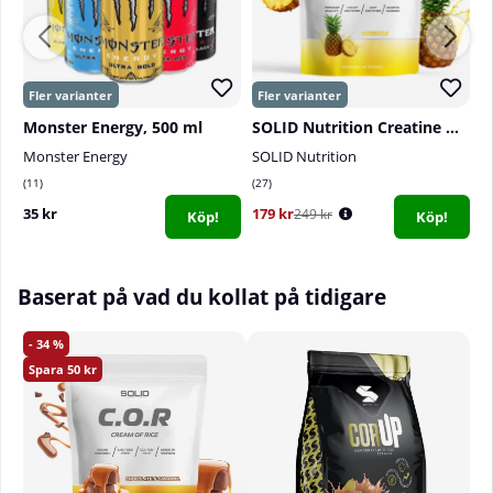
Monster Energy, 500 ml
SOLID Nutrition Creatine Monohydrate, 400 g
Monster Energy
SOLID Nutrition
S
11
27
3
35 kr
179 kr
6
249 kr
Köp!
Köp!
Baserat på vad du kollat på tidigare
34
50