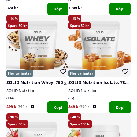
329 kr
1799 kr
Köp!
Köp!
14
13
50
50
SOLID Nutrition Whey, 750 g
SOLID Nutrition Isolate, 750 g
SOLID Nutrition
SOLID Nutrition
134
55
299 kr
349 kr
349 kr
399 kr
Köp!
Köp!
38
40
90
100