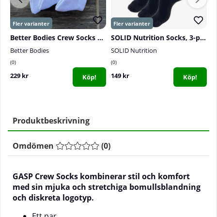
Better Bodies Crew Socks 3-pack, White
SOLID Nutrition Socks, 3-pack, Black
Better Bodies
SOLID Nutrition
S
0
0
0
229 kr
149 kr
1
Köp!
Köp!
Produktbeskrivning
Omdömen
(
0
)
GASP Crew Socks kombinerar stil och komfort
med sin mjuka och stretchiga bomullsblandning
och diskreta logotyp.
Ett par