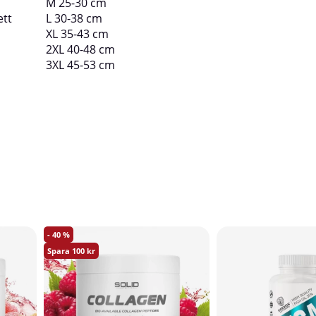
M 25-30 cm
ett
L 30-38 cm
XL 35-43 cm
2XL 40-48 cm
3XL 45-53 cm
40
100