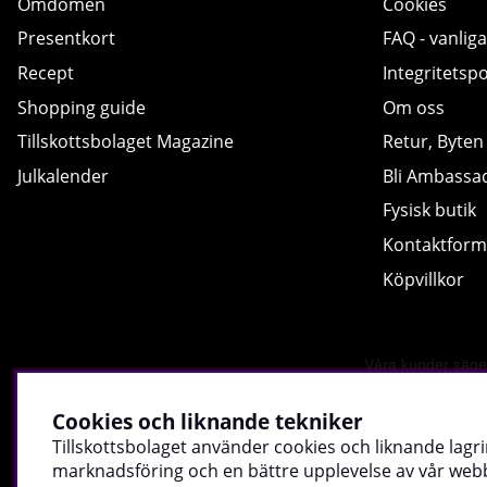
Omdömen
Cookies
Presentkort
FAQ - vanliga
Recept
Integritetspo
Shopping guide
Om oss
Tillskottsbolaget Magazine
Retur, Byten
Julkalender
Bli Ambassa
Fysisk butik
Kontaktform
Köpvillkor
Cookies och liknande tekniker
Tillskottsbolaget använder cookies och liknande lagri
marknadsföring och en bättre upplevelse av vår webbp