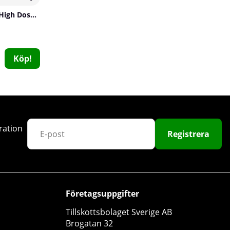
100
PumpLab URANIUM - High Dose PWO, 550 g
Köp!
Jerkfit WODies
ration
JerkFit
Registrera
0
299 kr
Köp!
399 kr
Företagsuppgifter
Tillskottsbolaget Sverige AB
Brogatan 32