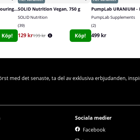
PumpLab FLAVOUR - Flavouring Powder, 60 serv.
SOLID Nutrition Vegan, 750 g
SOLID Nutrition
PumpLab Supplements
39
2
129 kr
499 kr
Köp!
Köp!
199 kr
örst med det senaste, ta del av exklusiva erbjudanden, inspi
n
Sociala medier
Facebook