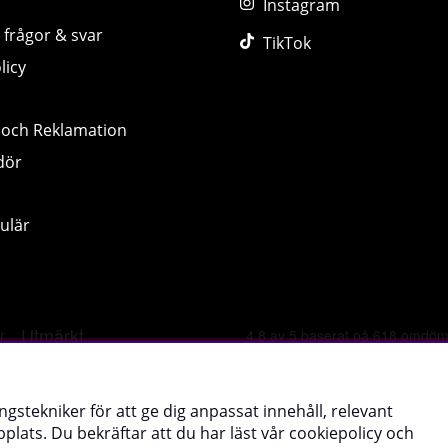
Instagram
 frågor & svar
TikTok
licy
 och Reklamation
dör
ulär
©
2026 tillskottsbolaget.se. Vi använder cookies -
läs mer hä
ngstekniker för att ge dig anpassat innehåll, relevant
lats. Du bekräftar att du har läst vår cookiepolicy och