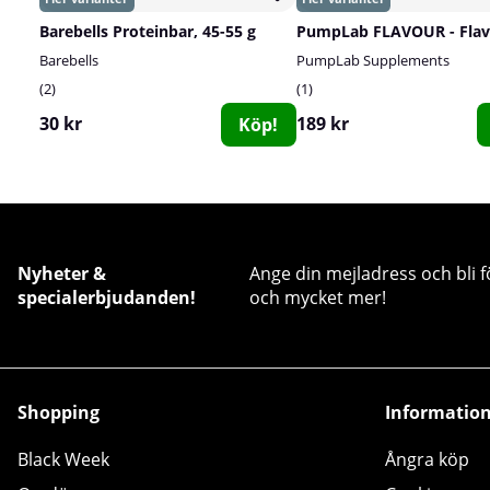
Barebells Proteinbar, 45-55 g
Barebells
PumpLab Supplements
2
1
30 kr
189 kr
Köp!
Nyheter &
Ange din mejladress och bli f
specialerbjudanden!
och mycket mer!
Shopping
Informatio
Black Week
Ångra köp