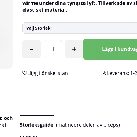
värme under dina tyngsta lyft. Tillverkade av sl
elastiskt material.
Välj Storlek:
Antal
Lägg i kundv
Leverans:
1-
________________
d och
rkt
Storleksguide:
(mät nedre delen av biceps)