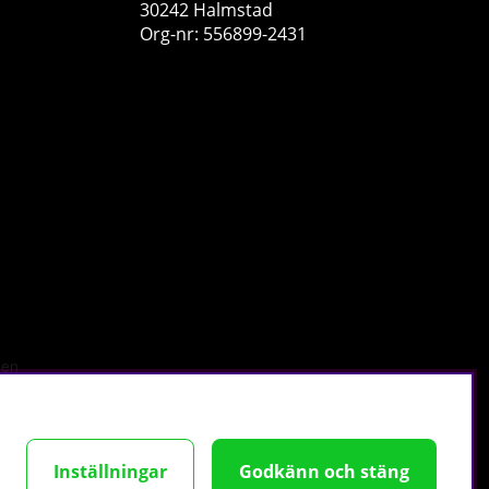
30242 Halmstad
Org-nr: 556899-2431
Better Bodies Weight Lifting Belt
Better Bodies
1
599 kr
Köp!
r
.
Inställningar
Godkänn och stäng