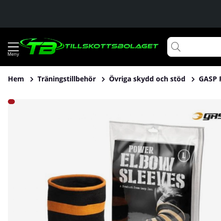
Hem
Träningstillbehör
Övriga skydd och stöd
GASP 
Produktbilder GASP Power Elbow Sleeves, Black/Flame