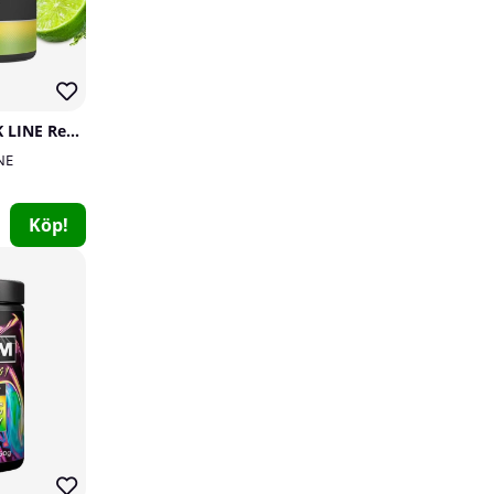
SOLID Nutrition BLACK LINE Rehydrate, 270 g
NE
Köp!
GASP Lifting Belt
GASP
0
999 kr
Köp!
25