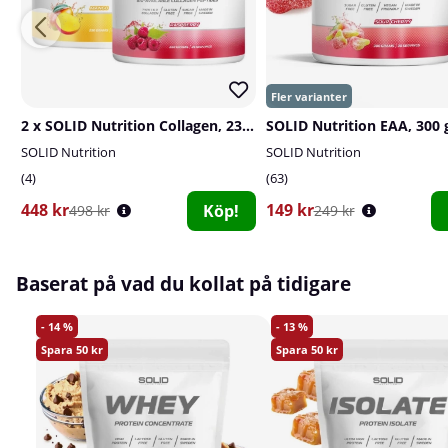
2 x SOLID Nutrition Collagen, 230 g
SOLID Nutrition EAA, 300 
SOLID Nutrition
SOLID Nutrition
4
63
448 kr
149 kr
Köp!
498 kr
249 kr
Baserat på vad du kollat på tidigare
14
13
50
50