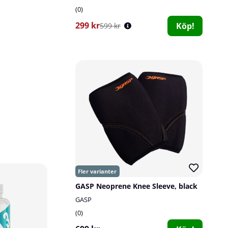
0
299 kr
Köp!
599 kr
28
280
GASP Neoprene Knee Sleeve, black
GASP
0