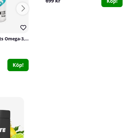
699 kr
Köp!
Swedish Supplements Omega-3, 120 caps
Star Nutrition Protein Pancake Mix, BIG SIZE - 1 kg
Star Nutrition
SOLID Nutrition
1
0
239 kr
716 kr
Köp!
Köp!
996 kr
Nordic Training Gear Knee Sleeves, 7 mm
Nordic Training Gear
1
549 kr
Köp!