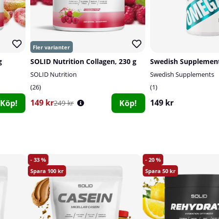
g
SOLID Nutrition Collagen, 230 g
SOLID Nutrition
Swedish Supplements
26
1
149 kr
149 kr
Köp!
Köp!
249 kr
33
20
100
50