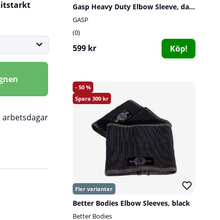
itstarkt
Gasp Heavy Duty Elbow Sleeve, dark camo
GASP
0
599 kr
Köp!
agnen
50
300
2 arbetsdagar
Better Bodies Elbow Sleeves, black
Better Bodies