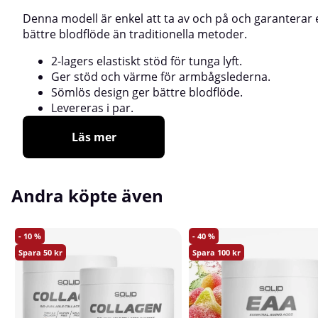
Denna modell är enkel att ta av och på och garanterar 
bättre blodflöde än traditionella metoder.
2-lagers elastiskt stöd för tunga lyft.
Ger stöd och värme för armbågslederna.
Sömlös design ger bättre blodflöde.
Levereras i par.
Läs mer
Andra köpte även
10
40
50
100