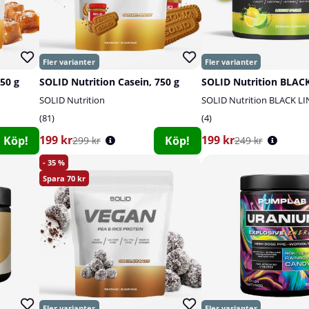
750 g
SOLID Nutrition Casein, 750 g
SOLID Nutrition
SOLID Nutrition BLACK LI
81
4
199 kr
199 kr
Köp!
Köp!
299 kr
249 kr
35
70