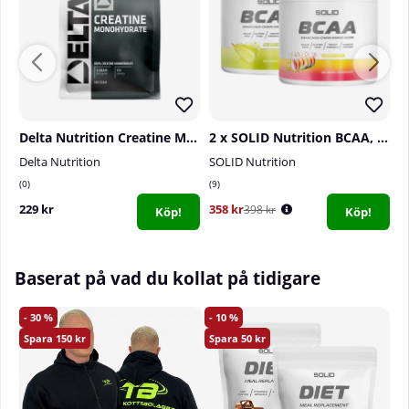
Delta Nutrition Creatine Monohydrate, 400 g
2 x SOLID Nutrition BCAA, 300 g
Delta Nutrition
SOLID Nutrition
S
0
9
1
229 kr
358 kr
2
398 kr
Köp!
Köp!
Baserat på vad du kollat på tidigare
30
10
150
50