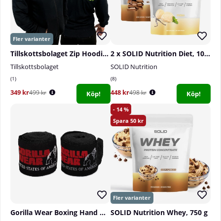
Tillskottsbolaget Zip Hoodie, black
2 x SOLID Nutrition Diet, 1000 g
Tillskottsbolaget
SOLID Nutrition
1
8
349 kr
448 kr
499 kr
498 kr
Köp!
Köp!
14
50
Gorilla Wear Boxing Hand Wraps, black - 2,5 m
SOLID Nutrition Whey, 750 g