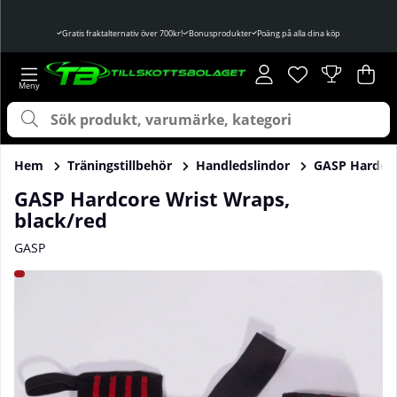
Gratis fraktalternativ över 700kr!
Bonusprodukter
Poäng på alla dina köp
Önskelista
Antal i önskelist
.
Var
Ant
.
Hem
Träningstillbehör
Handledslindor
GASP Hardcor
GASP Hardcore Wrist Wraps,
black/red
GASP
Produktbilder GASP Hardcore Wrist Wraps, black/red