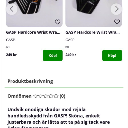
GASP Hardcore Wrist Wraps, black/white
GASP Hardcore Wrist Wraps, black/green
GASP
GASP
G
0
0
0
249 kr
249 kr
2
Köp!
Köp!
Produktbeskrivning
Omdömen
(
0
)
Undvik onödiga skador med rejäla
handledsskydd från GASP! Sköna, enkelt
justerbara och är lätta att ta på sig tack vare