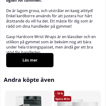
öglan för tummen.
De är lagom grova, och utstrålar en kaxig attityd!
Enkel kardborre används för att justera hur hårt
åtsittande du vill ha det. Ett måste för dig som är
rädd om dina handleder på gymmet!
Gasp Hardcore Wrist Wraps är en klassiker och en
stilikon på gymmet som är bekväm nog att bära
under hela träningspasset, men ändå ger ett bra
stöd för handleden.
______________
Läs mer
Material
: 80% Bomull, 20% Gummi.
Storlek
: Justerbar: 33cm x 8cm
Andra köpte även
Levereras parvis!
10
40