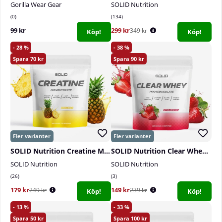
Gorilla Wear Gear
SOLID Nutrition
0
134
99 kr
299 kr
349 kr
Köp!
Köp!
28
38
70
90
SOLID Nutrition Creatine Monohydrate, 400 g
SOLID Nutrition Clear Whey, 300 g
SOLID Nutrition
SOLID Nutrition
26
3
179 kr
149 kr
249 kr
239 kr
Köp!
Köp!
13
33
50
100